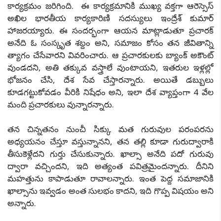
కార్యక్రమం జరిగింది. ఈ కార్యక్రమానికి ముఖ్య వక్తగా ఆరెస్సెస్
అఖిల భారతీయ కార్యకారిణి సదస్యులు ఇంద్రేశ్ కుమార్
హాజరయ్యారు. ఈ సందర్భంగా ఆయన మాట్లాడుతూ ప్రచారక్
అనేది ఓ సంస్కృత శబ్దం అని, సమాజం కోసం తన జీవితాన్ని
త్యాగం చేసేవారని వివరించారు. ఆ ప్రచారకులకు బ్యాంక్ అకౌంట్
వుండదని, అతి తక్కువ వస్త్రాలే వుంటాయని, ఇతరుల ఇళ్లల్లో
భోజనం చేసి, దేశ సేవ చేస్తారన్నారు. అయితే డబ్బులు
కూడగట్టుకోవడం వీరికి నిషేధం అని, ఇలా దేశ వ్యాప్తంగా 4 వేల
మంది ప్రచారకులు వున్నారన్నారు.
తన చిన్నతనం నుంచీ సిక్కు మత గురువుల పరంపరను
అధ్యయనం చేస్తూ వస్తున్నానని, తన తల్లి కూడా గురుద్వారాకి
తీసుకెళ్లేదని గుర్తు చేసుకున్నారు. ఖాల్సా అనేది పదో గురువు
ద్వారా వచ్చిందని, ఇది అత్యంత పవిత్రమైందన్నారు. దీనిని
మహత్తును కాపాడుతూ రావాలన్నారు. ఇంత పెద్ద సమాజానికి
ఖాల్సాను ఇవ్వడం అంత సులభం కాదని, ఇది గొప్ప విషయం అని
అన్నారు.