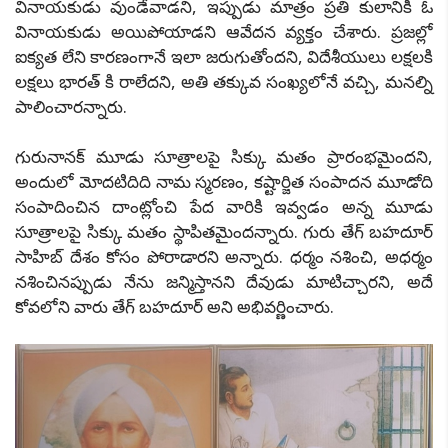
వినాయకుడు వుండేవాడని, ఇప్పుడు మాత్రం ప్రతి కులానికీ ఓ
వినాయకుడు అయిపోయాడని ఆవేదన వ్యక్తం చేశారు. ప్రజల్లో
ఐక్యత లేని కారణంగానే ఇలా జరుగుతోందని, విదేశీయులు లక్షలకి
లక్షలు భారత్ కి రాలేదని, అతి తక్కువ సంఖ్యలోనే వచ్చి, మనల్ని
పాలించారన్నారు.
గురునానక్ మూడు సూత్రాలపై సిక్కు మతం ప్రారంభమైందని,
అందులో మోదటిదిది నామ స్మరణం, కష్టార్జిత సంపాదన మూడోది
సంపాదించిన దాంట్లోంచి పేద వారికి ఇవ్వడం అన్న మూడు
సూత్రాలపై సిక్కు మతం స్థాపితమైందన్నారు. గురు తేగ్ బహదూర్
సాహిబ్ దేశం కోసం పోరాడారని అన్నారు. ధర్మం నశించి, అధర్మం
నశించినప్పుడు నేను జన్మిస్తానని దేవుడు మాటిచ్చారని, అదే
కోవలోని వారు తేగ్ బహదూర్ అని అభివర్ణించారు.