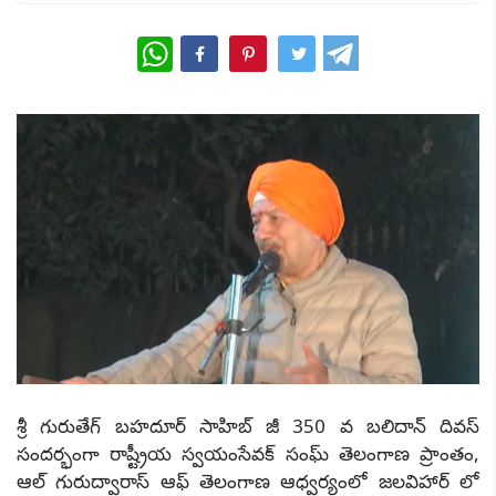
WhatsApp
శ్రీ గురుతేగ్ బహదూర్ సాహిబ్ జీ 350 వ బలిదాన్ దివస్
సందర్భంగా రాష్ట్రీయ స్వయంసేవక్ సంఘ్ తెలంగాణ ప్రాంతం,
ఆల్ గురుద్వారాస్ ఆఫ్ తెలంగాణ ఆధ్వర్యంలో జలవిహార్ లో