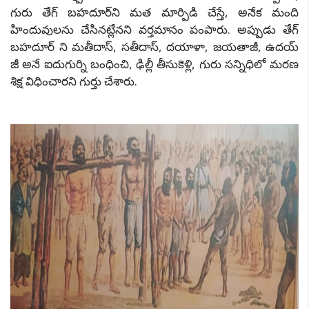
గురు తేగ్ బహదూర్‌ని మత మార్పిడి చేస్తే, అనేక మంది
హిందువులను చేసినట్లేనని వర్తమానం పంపారు. అప్పుడు తేగ్
బహదూర్ ని మతీదాస్, సతీదాస్, దయాళా, జయతాజీ, ఉదయ్
జీ అనే ఐదుగుర్ని బంధించి, ఢిల్లీ తీసుకెళ్లి, గురు సన్నిధిలో మరణ
శిక్ష విధించారని గుర్తు చేశారు.