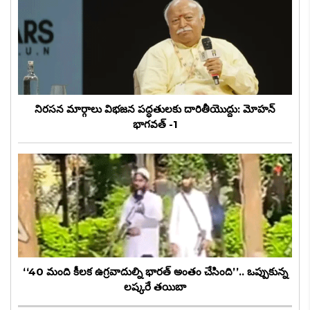
నిరసన మార్గాలు విభజన పద్ధతులకు దారితీయొద్దు: మోహన్
భాగవత్ -1
‘‘40 మంది కీలక ఉగ్రవాదుల్ని భారత్ అంతం చేసింది’’.. ఒప్పుకున్న
లష్కరే తయిబా