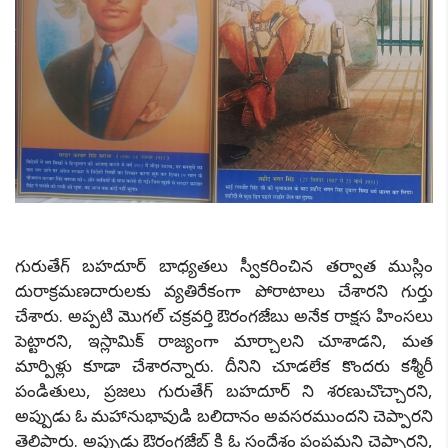
గురుతేగ్ బహదూర్ బాధ్యతలు స్వీకరించిన తర్వాత ముస్లిం
దురాక్రమణదారులకు వ్యతిరేకంగా పోరాటాలు చేశారని గుర్తు
చేశారు. అప్పటి మొగల్ చక్రవర్తి ఔరంగజేబు అనేక రాక్షస హింసలు
పెట్టారని, ఇస్లామిక్ రాజ్యంగా మార్చాలని చూశాడని, మత
మార్పిళ్లు కూడా చేశారన్నారు. దీనిని చూడలేక కొందరు కశ్మీరీ
పండితులు, ప్రజలు గురుతేగ్ బహదూర్ ని శరణుచొచ్చారని,
అప్పుడు ఓ మహానుభావుడి బలిదానం అవసరముందని చెప్పారని
తెలిపారు. అప్పుడు ఔరంగజేబ్ కి ఓ సందేశం పంపమని చెప్పారని,