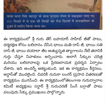
ఈ కార్యక్రమంలో​ శ్రీ గురు తేగ్ బహదూర్ సాహిబ్ జీతో పాటు,
ధర్మరక్షణ కోసం బలిదానం చేసిన భాయి మతి దాస్ జీ, భాయి సతి
దాస్ జీ, భాయి దయాలా జీల అత్యున్నత త్యాగాలను నేటి తరానికి
గుర్తు చేస్తూ నివాళులు అర్పించారు. అలాగే ​సిక్కుల చరిత్ర
మరియు బలిదానాలపై ఒక ప్రేరణదాయక ప్రదర్శన ఏర్పాటు
చేశారు. ఇది అందర్నీ ఆకట్టుకుంది. ఇక ఈ కార్యక్రమం కీర్తనలు,
అర్దాస్‌తో మొదలైంది. చివరికి గురుకా లంగర్ (ప్రసాద వితరణ)తో
కార్యక్రమం ముగిసింది. ఈ కార్యక్రమంలోతెలంగాణ గురుద్వారాల
కమిటీ అధ్యక్షులు సర్దార్ శ్రీ గురుచరణ్ సింగ్ బగ్గాతో పాటు
పలువురు సిక్కు ప్రముఖులు పాల్గొన్నారు.