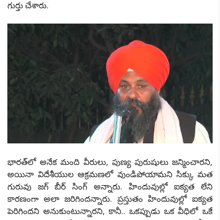
గుర్తు చేశారు.
భారత్‌లో అనేక మంది వీరులు, పుణ్య పురుషులు జన్మించారని,
అయినా విదేశీయుల ఆక్రమణలో వుండిపోయామని సిక్కు మత
గురువు జగ్ బీర్ సింగ్ అన్నారు. హిందువుల్లో ఐక్యత లేని
కారణంగా అలా జరిగిందన్నారు. ప్రస్తుతం హిందువుల్లో ఐక్యత
పెరిగిందని అనుకుంటున్నారని, కానీ.. ఒకప్పుడు ఒక వీధిలో ఒకే