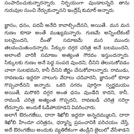
సంపాదించుకున్నారన్నారు. నిర్భయంగా వుండాలన్నది తాను
గురువుల నుంచి నేర్చుకున్నానని ఇంద్రేష్ కుమార్ అన్నారు.
జ్ఞానం, ధనం, పదవీ అనేది కావాల్సిందేనని, అయితే.. మన మన
గుణం కూడా అంతే ముఖ్యమన్నారు. గుణమే అన్నింటికంటే
బలమైందని, దీంతో సమాజమే మన ముందు
తలవంచుతుందన్నారు. సిక్కుల దగ్గర చరిత్ర అనే బలముందని,
అలాంటి వారికి సమాజం అత్యంత గౌరవం ఇస్తుందన్నారు.
సిక్కులకు గుణం అనే పెద్ద సంపద వుందని, దీనిని తెలుసుకోవడం
చాలా సులభమని, కానీ దీనిని జీర్ణం చేసుకోవాలన్నారు. రాముడు,
రావణుడు ఇద్దరూ నాలుగు వేదాలు చదివారని, జ్ఞానంలో కూడా
గొప్పవారేనని అన్నారు. ఒకరి నగరం పూర్తిగా స్వర్ణమయం
అయితే, మరొకరి దగ్గర అంత ధనం వుండేది కాదని, కానీ..
రాముడి చరిత్ర అత్యంత గొప్పదని, రావణుడి చరిత్ర సరిగ్గా
లేదన్నారు. అందుకే ఓడిపోయాడని వివరించారు.
అలాగే ఔరంగజేబు, దారా శిఖోబి ఇద్దరూ అన్నదమ్ములని, దారా
శిఖోబి హిందూ చరిత్రను, ధర్మాన్ని ప్రపంచానికి పరిచయం చేస్తే,
అదే ఔరంగజేబు అందుకు వ్యతిరేకంగా తండ్రిని జైలులో వేసేశాడని