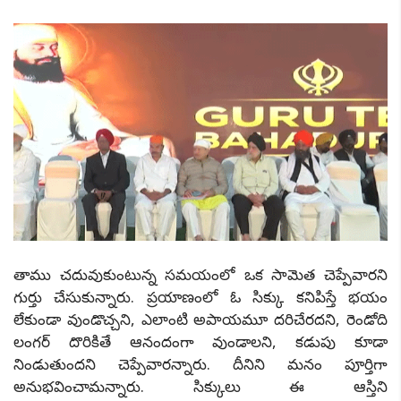
తాము చదువుకుంటున్న సమయంలో ఒక సామెత చెప్పేవారని
గుర్తు చేసుకున్నారు. ప్రయాణంలో ఓ సిక్కు కనిపిస్తే భయం
లేకుండా వుండొచ్చని, ఎలాంటి అపాయమూ దరిచేరదని, రెండోది
లంగర్ దొరికితే ఆనందంగా వుండాలని, కడుపు కూడా
నిండుతుందని చెప్పేవారన్నారు. దీనిని మనం పూర్తిగా
అనుభవించామన్నారు. సిక్కులు ఈ ఆస్తిని