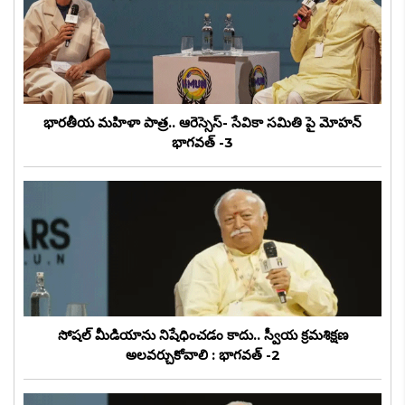
భారతీయ మహిళా పాత్ర.. ఆరెస్సెస్- సేవికా సమితి పై మోహన్
భాగవత్ -3
సోషల్ మీడియాను నిషేధించడం కాదు.. స్వీయ క్రమశిక్షణ
అలవర్చుకోవాలి : భాగవత్ -2