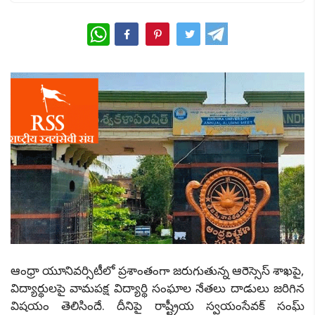
WhatsApp
ఆంధ్రా యూనివర్సిటీలో ప్రశాంతంగా జరుగుతున్న ఆరెస్సెస్ శాఖపై,
విద్యార్థులపై వామపక్ష విద్యార్థి సంఘాల నేతలు దాడులు జరిగిన
విషయం తెలిసిందే. దీనిపై రాష్ట్రీయ స్వయంసేవక్ సంఘ్