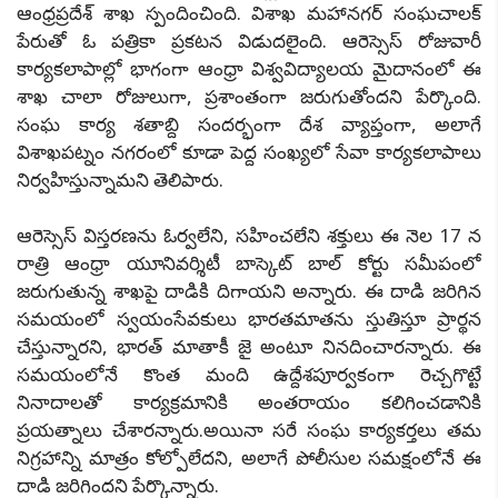
ఆంధ్రప్రదేశ్ శాఖ స్పందించింది. విశాఖ మహానగర్ సంఘచాలక్
పేరుతో ఓ పత్రికా ప్రకటన విడుదలైంది. ఆరెస్సెస్ రోజువారీ
కార్యకలాపాల్లో భాగంగా ఆంధ్రా విశ్వవిద్యాలయ మైదానంలో ఈ
శాఖ చాలా రోజులుగా, ప్రశాంతంగా జరుగుతోందని పేర్కొంది.
సంఘ కార్య శతాబ్ది సందర్భంగా దేశ వ్యాప్తంగా, అలాగే
విశాఖపట్నం నగరంలో కూడా పెద్ద సంఖ్యలో సేవా కార్యకలాపాలు
నిర్వహిస్తున్నామని తెలిపారు.
ఆరెస్సెస్ విస్తరణను ఓర్వలేని, సహించలేని శక్తులు ఈ నెల 17 న
రాత్రి ఆంధ్రా యూనివర్శిటీ బాస్కెట్ బాల్ కోర్టు సమీపంలో
జరుగుతున్న శాఖపై దాడికి దిగాయని అన్నారు. ఈ దాడి జరిగిన
సమయంలో స్వయంసేవకులు భారతమాతను స్తుతిస్తూ ప్రార్థన
చేస్తున్నారని, భారత్ మాతాకీ జై అంటూ నినదించారన్నారు. ఈ
సమయంలోనే కొంత మంది ఉద్దేశపూర్వకంగా రెచ్చగొట్టే
నినాదాలతో కార్యక్రమానికి అంతరాయం కలిగించడానికి
ప్రయత్నాలు చేశారన్నారు.అయినా సరే సంఘ కార్యకర్తలు తమ
నిగ్రహాన్ని మాత్రం కోల్పోలేదని, అలాగే పోలీసుల సమక్షంలోనే ఈ
దాడి జరిగిందని పేర్కొన్నారు.