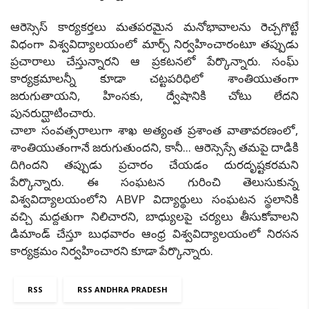
ఆరెస్సెస్ కార్యకర్తలు మతపరమైన మనోభావాలను రెచ్చగొట్టే
విధంగా విశ్వవిద్యాలయంలో మార్చ్ నిర్వహించారంటూ తప్పుడు
ప్రచారాలు చేస్తున్నారని ఆ ప్రకటనలో పేర్కొన్నారు. సంఘ్
కార్యక్రమాలన్నీ కూడా చట్టపరిధిలో శాంతియుతంగా
జరుగుతాయని, హింసకు, ద్వేషానికి చోటు లేదని
పునరుద్ఘాటించారు.
చాలా సంవత్సరాలుగా శాఖ అత్యంత ప్రశాంత వాతావరణంలో,
శాంతియుతంగానే జరుగుతుందని, కానీ... ఆరెస్సెస్సే తమపై దాడికి
దిగిందని తప్పుడు ప్రచారం చేయడం దురదృష్టకరమని
పేర్కొన్నారు. ఈ సంఘటన గురించి తెలుసుకున్న
విశ్వవిద్యాలయంలోని ABVP విద్యార్థులు సంఘటన స్థలానికి
వచ్చి మద్దతుగా నిలిచారని, బాధ్యులపై చర్యలు తీసుకోవాలని
డిమాండ్ చేస్తూ బుధవారం ఆంధ్ర విశ్వవిద్యాలయంలో నిరసన
కార్యక్రమం నిర్వహించారని కూడా పేర్కొన్నారు.
RSS
RSS ANDHRA PRADESH