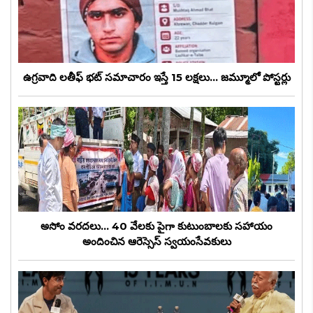
ఉగ్రవాది లతీఫ్ భట్ సమాచారం ఇస్తే 15 లక్షలు... జమ్మూలో పోస్టర్లు
అసోం వరదలు... 40 వేలకు పైగా కుటుంబాలకు సహాయం
అందించిన ఆరెస్సెస్ స్వయంసేవకులు