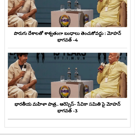
పొరుగు దేశాలతో శాశ్వతంగా బంధాలు తెంచుకోవద్దు : మోహన్
భాగవత్ -4
భారతీయ మహిళా పాత్ర.. ఆరెస్సెస్- సేవికా సమితి పై మోహన్
భాగవత్ -3