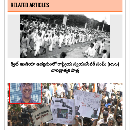
RELATED ARTICLES
క్విట్ ఇండియా ఉద్యమంలో రాష్ట్రీయ స్వయంసేవక్ సంఘ్ (RSS)
చారిత్రాత్మక పాత్ర