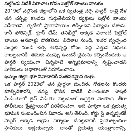
నల్గొండ: విదేశీ విరాళాల కోసం పెట్రోల్ బాంబు నాటకం
2019లో నల్గొండ జిల్లాలోని ఒక స్వతంత్ర చర్చి పాస్టర్, రాత్రి వేళ
తన చర్చిపై కొందరు గుర్తుతెలియని వ్యక్తులు పెట్రోల్ బాంబు
విసిరారని, తృటిలో ప్రాణాపాయం తప్పిందని ఫిర్యాదు చేశాడు.
కానీ ఫోరెన్సిక్, క్లూస్ టీమ్ తనిఖీల్లో అక్కడ ఎలాంటి పెట్రోల్
బాంబు ఆనవాళ్లు దొరకలేదు. విదేశాల నుండి, ఇతర స్వచ్ఛంద
సంస్థల నుండి చర్చి అభివృద్ధి కోసం పెద్ద ఎత్తున నిధులు
రాబట్టడానికి, తమకు ముప్పు ఉందనే భ్రమను కల్పించేందుకు ఆ
పాస్టరే స్వయంగా చిన్నపాటి అగ్నిప్రమాదాన్ని సృష్టించాడని
పోలీసులు ఆధారాలతో నిరూపించారు.
ఖమ్మం జిల్లా: భూ వివాదానికి మతపరమైన రంగు
ఒక పాస్టర్ 2023లో తన ప్రార్థనా మందిరం గోడలను కొందరు
కూల్చివేశారని, తనపై భౌతిక దాడికి దిగారంటూ సోషల్
మీడియాలో లైవ్ వీడియో పెట్టడంతో ఉద్రిక్తత నెలకొంది. తీరా
పోలీసులు క్షేత్రస్థాయిలో పరిశీలించగా, అది పూర్తిగా ఒక ప్రభుత్వ
భూమికి సంబంధించిన వివాదం అని తేలింది. కోర్టు స్టే ఉన్నప్పటికీ
పాస్టర్ అక్కడ అక్రమ నిర్మాణం చేపట్టడానికి ప్రయత్నించగా
స్థానికులు అడ్డుకున్నారు. దాంతో ప్రభుత్వ యంత్రాంగాన్ని,