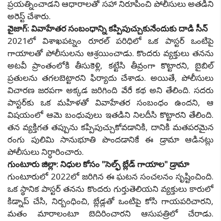
ప్రయత్నించాడని ఆధారాలతో సహా నిరూపించి పోలీసులు అతడిని
అరెస్ట్ చేశారు.
వైజాగ్: వివాహేతర సంబంధాన్ని కప్పిపుచ్చుకునేందుకు దాడి సీన్
2021లో విశాఖపట్నం రూరల్ పరిధిలో ఒక పాస్టర్ ఒంటిపై
గాయాలతో పోలీసులను ఆశ్రయించాడు. కొందరు వ్యక్తులు తనను
అటవీ ప్రాంతంలోకి తీసుకెళ్లి, కట్టేసి తీవ్రంగా కొట్టారని, బైబిల్
ప్రతులను తగలబెట్టారని ఫిర్యాదు చేశాడు. అయితే, పోలీసులు
విచారణ జరపగా అక్కడ జరిగింది వేరే కథ అని తేలింది. సదరు
పాస్టర్‌కు ఒక మహిళతో వివాహేతర సంబంధం ఉందని, ఆ
విషయంలో ఆమె బంధువులు ఇతడిని నిలదీసి కొట్టారని తేలింది.
తన వ్యక్తిగత తప్పును కప్పిపుచ్చుకోవడానికి, దానికి మతపరమైన
రంగు పులిమి సానుభూతి పొందడానికే ఈ డ్రామా ఆడినట్లు
పోలీసులు నిర్ధారించారు.
గుంటూరు జిల్లా: నిధుల కోసం "సెల్ఫ్ బ్లేడ్ గాయాల" డ్రామా
గుంటూరులో 2022లో జరిగిన ఈ ఘటన సంచలనం సృష్టించింది.
ఒక స్థానిక పాస్టర్ తనను కొందరు గుర్తుతెలియని వ్యక్తులు కారులో
కిడ్నాప్ చేసి, నిర్బంధించి, బ్లేడ్లతో ఒంటిపై కోసి గాయపరిచారని,
మతం మారాలంటూ బెదిరించారని ఆసుపత్రిలో చేరాడు.