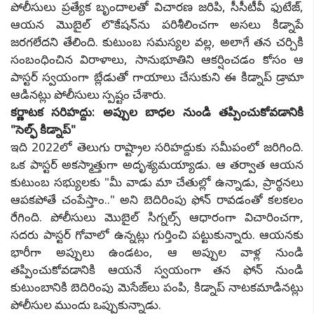
పోలీసులు ప్రత్యేక బృందాలతో విచారణ జరిపి, సీసీటీవీ ఫుటేజ్,
ఆయన మొబైల్ లొకేషన్‌ను పరిశీలించగా అసలు కిడ్నాపే
జరగలేదని తేలింది. కుటుంబ సమస్యల వల్ల, అలాగే తన చర్చికి
సంబంధించిన విరాళాలు, సానుభూతిని ఆకర్షించడం కోసం ఆ
పాస్టర్ స్వయంగా బ్లేడుతో గాయాలు చేసుకుని ఈ కిడ్నాప్ డ్రామా
ఆడినట్లు పోలీసులు స్పష్టం చేశారు.
కర్ణాటక సరిహద్దు: అప్పుల బాధల నుండి తప్పించుకోవడానికి
"సెల్ఫ్ కిడ్నాప్"
ఇది 2022లో తెలుగు రాష్ట్రాల సరిహద్దుకు సమీపంలో జరిగింది.
ఒక పాస్టర్ అకస్మాత్తుగా అదృశ్యమయ్యాడు. ఆ తర్వాత ఆయన
కుటుంబ సభ్యులకు "మీ వాడు మా చేతుల్లో ఉన్నాడు, ప్రార్థనలు
ఆపకపోతే చంపేస్తాం.." అని బెదిరింపు ఫోన్ రావడంతో కలకలం
రేగింది. పోలీసులు మొబైల్ సిగ్నల్స్ ఆధారంగా విచారించగా,
సదరు పాస్టర్ గోవాలో ఉన్నట్లు గుర్తించి పట్టుకున్నారు. ఆయనకు
భారీగా అప్పులు ఉండటం, ఆ అప్పుల వాళ్ల నుండి
తప్పించుకోవడానికి ఆయనే స్వయంగా తన ఫోన్ నుండి
కుటుంబానికి బెదిరింపు మెసేజ్‌లు పంపి, కిడ్నాప్ నాటకమాడినట్లు
పోలీసుల ముందు ఒప్పుకున్నాడు.