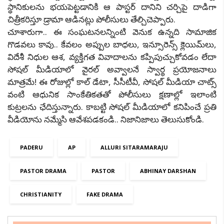
స్థానికులను భయపెట్టడానికి ఆ పాస్టర్ దానిని చర్చిపై దాడిగా
చిత్రీకరిస్తూ డ్రామా ఆడినట్లు పోలీసులు తేల్చిచెప్పారు.
చూశారుగా.. ఈ సంఘటనలన్నింటి వెనుక ఉన్నది సామాజిక
గొడవలు కావు.. కేవలం అప్పుల బాధలు, ఇన్సూరెన్స్ క్లెయిమ్‌లు,
విదేశీ నిధుల ఆశ, వ్యక్తిగత వివాదాలను కప్పిపుచ్చుకోవడం లేదా
సోషల్ మీడియాలో వైరల్ అవ్వాలనే స్వార్థ ప్రయోజనాలు
మాత్రమే! ఈ రోజుల్లో కాల్ డేటా, సీసీటీవీ, సోషల్ మీడియా చాట్స్
వంటి ఆధునిక సాంకేతికతతో పోలీసులు క్షణాల్లో ఇలాంటి
కుట్రలను ఛేదిస్తున్నారు. కాబట్టి సోషల్ మీడియాలో కనిపించే ప్రతి
వీడియోను నమ్మేసి ఆవేశపడకండి.. నిజానిజాలు తెలుసుకోండి.
PADERU
AP
ALLURI SITARAMARAJU
PASTOR DRAMA
PASTOR
ABHINAY DARSHAN
CHRISTIANITY
FAKE DRAMA