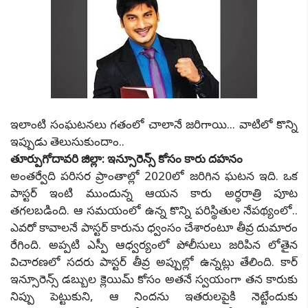
ఇలాంటి సంఘటనలు గతంలో చాలానే జరిగాయి... వాటిలో కొన్ని
ఇప్పుడు తెలుసుకుందాం..
తూర్పుగోదావరి జిల్లా: ఇన్సూరెన్స్ కోసం కారు దహనం
అంతర్వేది పరిసర ప్రాంతాల్లో 2020లో జరిగిన ఘటన ఇది. ఒక
పాస్టర్ ఇంటి ముందున్న ఆయన కారు అర్ధరాత్రి పూట
తగలబడింది. ఆ సమయంలో ఉన్న కొన్ని పరిస్థితుల నేపథ్యంలో..
ఎవరో కావాలనే పాస్టర్ కారును ధ్వంసం చేశారంటూ తీవ్ర దుమారం
రేగింది. అప్పటి ఎస్పీ ఆధ్వర్యంలో పోలీసులు జరిపిన లోతైన
విచారణలో సదరు పాస్టర్ తీవ్ర అప్పుల్లో ఉన్నట్లు తేలింది. కార్
ఇన్సూరెన్స్ డబ్బుల క్లెయిమ్ కోసం అతనే స్వయంగా తన కారుకు
నిప్పు పెట్టుకుని, ఆ నిందను ఇతరులపైకి నెట్టేందుకు