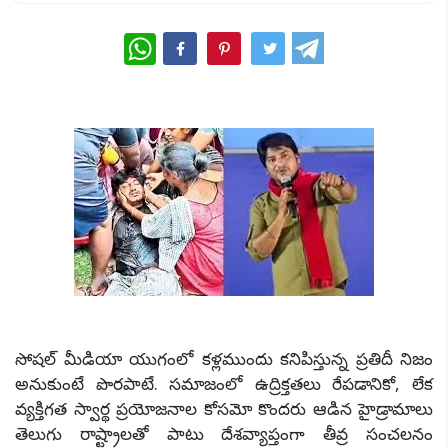
WhatsApp
సోషల్ మీడియా యుగంలో కళ్లముందు కనిపిస్తున్న ప్రతిదీ నిజం
అనుకుంటే పొరపాటే. సమాజంలో ఉద్రిక్తతలు రేపడానికో, లేక
వ్యక్తిగత స్వార్థ ప్రయోజనాల కోసమో కొందరు ఆడిన హైడ్రామాలు
తెలుగు రాష్ట్రాలతో పాటు దేశవ్యాప్తంగా తీవ్ర సంచలనం