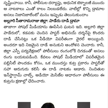
సృష్టించాయి. కానీ, పోలీసుల దర్యాప్తు, ఆధునిక టెక్నాలజీ ముందు
ఆ నాటకాలు ఎంతో కాలం నిలబడలేదు. వాటిల్లో కొన్ని డ్రామాల
అసలు నిజానిజాలేంటో మనం ఇప్పుడు తెలుసుకుందాం
అల్లూరి సీతారామరాజు జిల్లా: పాడేరు దాడి డ్రామా
తాజాగా సోషల్ మీడియాను ఊపేసిన ఘటన ఇది. అల్లూరి జిల్లా
పాడేరులో, కడపకు చెందిన పాస్టర్ అభినయ్ దర్శన్‌పై కొందరు
దాడి చేసినట్లు ఒక వీడియో విపరీతంగా వైరల్ అయ్యింది.
అందరూ ఇది నిజమైన దాడే అనుకుని ఆందోళన చెందారు. కానీ,
జిల్లా ఎస్పీ పర్యవేక్షణలో పోలీసులు రంగంలోకి దిగడంతో అసలు
రంగు బయటపడింది. కేవలం సోషల్ మీడియాలో విపరీతమైన
పబ్లిసిటీ పొందడం కోసం, ఒక ముందస్తు కుట్ర ప్రకారం పాస్టర్‌తో
సహా ఆరుగురు కలిసి ఈ దాడి నాటకం ఆడారు. నిందితుల
ఇన్‌స్టాగ్రామ్ చాట్స్, ఆడియో మెసేజ్‌ల ఆధారంగా పోలీసులు ఈ
కుట్రను క్షణాల్లో ఛేదించారు.