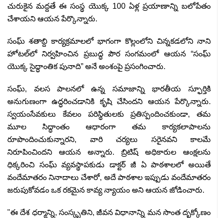
చురుకైన మద్దతే ఈ సంస్థ యొక్క
100
ఏళ్ల ప్రయాణాన్ని బలోపేతం
చేశాయని ఆయన పేర్కొన్నారు.
సంఘ్ శతాబ్ది కార్యక్రమాలలో భాగంగా కొల్లంలోని చిన్నకడలోని నాని
హోటల్‌లో నిర్వహించిన ప్రబుద్ధ పౌర సంగమంలో ఆయన “సంఘ్
యొక్క సైద్ధాంతిక పునాది” అనే అంశంపై ప్రసంగించారు.
సంఘ్
,
వలస పాలనలో ఉన్న సమాజాన్ని భారతీయ స్ఫూర్తికి
అనుగుణంగా ఉద్ధరించడానికి కృషి చేసిందని ఆయన పేర్కొన్నారు.
స్వయంసేవకులు కేవలం పరిస్థితులకు ప్రతిస్పందించకుండా
,
తమ
మూల సిద్ధాంతం ఆధారంగా తమ కార్యకలాపాలను
రూపొందించుకున్నారని
,
వారి చర్యలు సరైనవని కాలమే
నిరూపించిందని ఆయన అన్నారు. బ్రిటిష్ అధికారుల ఆంక్షలను
ధిక్కరించి సంఘ్ వ్యవస్థాపకుడు డాక్టర్ జీ ఏ పాఠశాలలో అయితే
వందేమాతరం నినాదాలు చేశారో
,
అదే పాఠశాల ఇప్పుడు వందేమాతరం
జరుపుకోవడం ఒక రకమైన కావ్య న్యాయం అని ఆయన జోడించారు.
"
ఈ దేశ ధర్మాన్ని
,
సంస్కృతిని
,
జీవన విధానాన్ని మన సొంత దృక్కోణం