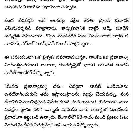
అవసరమని ఆయన ప్రధానంగా చెప్పారు.
పంచ పరివర్తన్ అనే అంశంపై దక్షిణ కేరళం ప్రాంత్ ప్రచారక్
ఎస్.సుదర్శనన్ మాట్లాడారు. కార్యక్రమానికి డాక్టర్ ఆర్కే భూదేశి
అధ్యక్షత వహించారు. కొల్లం మహానగర్‌ సహ సంఘచాలక్‌ డాక్టర్‌ జి
మోహన్‌
,
ఎస్‌ఆర్‌ సజీవ్‌
,
ఎస్‌ రంజన్‌ పాల్గొన్నారు.
ఈ సమయంలో ఒక ప్రశ్నకు సమాధానమిస్తూ
,
సాంకేతికత ప్రభావాన్ని
నియంత్రించగలంత బలంగా
,
దూరదృష్టితో భారత యువత ఉందని
సునీల్ అంబేకర్ పేర్కొన్నారు.
"
మనది ప్రజాస్వామ్య దేశం. ఎవరైనా సోషల్ మీడియాను
ఉపయోగించుకుని తమ ఇష్టాయిష్టాలను వ్యక్తం చేయవచ్చు. మన
దేశానికి సహజసిద్ధమైన వివేకం ఉంది. మన యువత
,
కౌమారదశ వారు
విచక్షణ
,
జ్ఞానం కలిగి ఉన్నారు మరియు వారు రాజ్యాంగ విలువలకు
ప్రగాఢంగా కట్టుబడి ఉన్నారు. బెంగాల్‌లో
93
శాతం మంది ప్రజలు ఓటు
వేయడమే దీనికి నిదర్శనం
,"
అని ఆయన పేర్కొన్నారు.