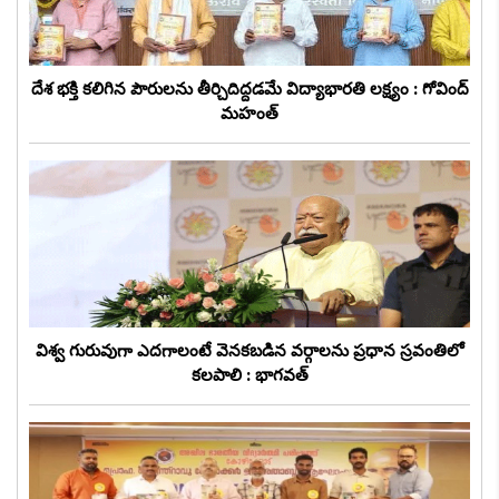
దేశ భక్తి కలిగిన పౌరులను తీర్చిదిద్దడమే విద్యాభారతి లక్ష్యం : గోవింద్
మహంత్
విశ్వ గురువుగా ఎదగాలంటే వెనకబడిన వర్గాలను ప్రధాన స్రవంతిలో
కలపాలి : భాగవత్