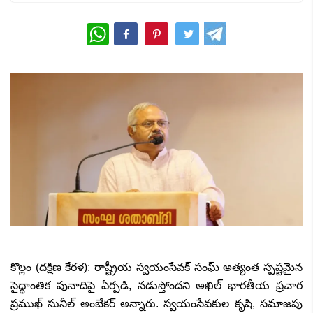
WhatsApp
కొల్లం (దక్షిణ కేరళ): రాష్ట్రీయ స్వయంసేవక్ సంఘ్ అత్యంత స్పష్టమైన
సైద్ధాంతిక పునాదిపై ఏర్పడి
,
నడుస్తోందని అఖిల్ భారతీయ ప్రచార
ప్రముఖ్ సునీల్ అంబేకర్ అన్నారు. స్వయంసేవకుల కృషి
,
సమాజపు