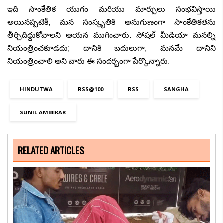
ఇది సాంకేతిక యుగం మరియు మార్పులు సంభవిస్తాయి
అయినప్పటికీ
,
మన సంస్కృతికి అనుగుణంగా సాంకేతికతను
తీర్చిదిద్దుకోవాలని ఆయన ముగించారు. సోషల్ మీడియా మనల్ని
నియంత్రించకూడదు
;
దానికి బదులుగా
,
మనమే దానిని
నియంత్రించాలి అని వారు ఈ సందర్భంగా పేర్కొన్నారు.
HINDUTWA
RSS@100
RSS
SANGHA
SUNIL AMBEKAR
RELATED ARTICLES