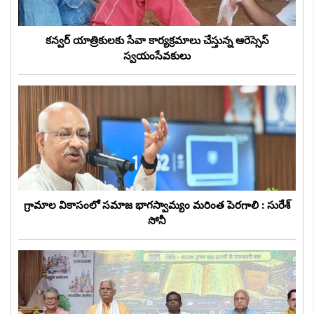
కన్వర్ యాత్రికులకు సేవా కార్యక్రమాలు చేస్తున్న ఆరెస్సెస్
స్వయంసేవకులు
గ్రామాల వికాసంలో సమాజ భాగస్వామ్యం మరింత పెరగాలి : సురేశ్
సోనీ