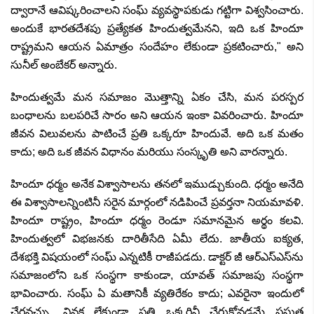
ద్వారానే ఆవిష్కరించాలని సంఘ్ వ్యవస్థాపకుడు గట్టిగా విశ్వసించారు.
అందుకే భారతదేశపు ప్రత్యేకత హిందుత్వమేనని
,
ఇది ఒక హిందూ
రాష్ట్రమని ఆయన ఏమాత్రం సందేహం లేకుండా ప్రకటించారు
,"
అని
సునీల్ అంబేకర్ అన్నారు.
హిందుత్వమే మన సమాజం మొత్తాన్ని ఏకం చేసి
,
మన పరస్పర
బంధాలను బలపరిచే సారం అని ఆయన ఇంకా వివరించారు. హిందూ
జీవన విలువలను పాటించే ప్రతి ఒక్కరూ హిందువే. అది ఒక మతం
కాదు
;
అది ఒక జీవన విధానం మరియు సంస్కృతి అని వారన్నారు.
హిందూ ధర్మం అనేక విశ్వాసాలను తనలో ఇముడ్చుకుంది. ధర్మం అనేది
ఈ విశ్వాసాలన్నింటినీ సరైన మార్గంలో నడిపించే ప్రవర్తనా నియమావళి.
హిందూ రాష్ట్రం
,
హిందూ ధర్మం రెండూ సమానమైన అర్థం కలవి.
హిందుత్వలో విభజనకు దారితీసేది ఏమీ లేదు. జాతీయ ఐక్యత
,
దేశభక్తి విషయంలో సంఘ్ ఎన్నటికీ రాజీపడదు. డాక్టర్ జీ ఆర్‌ఎస్‌ఎస్‌ను
సమాజంలోని ఒక సంస్థగా కాకుండా
,
యావత్ సమాజపు సంస్థగా
భావించారు. సంఘ్ ఏ మతానికీ వ్యతిరేకం కాదు
;
ఎవరైనా ఇందులో
చేరవచ్చు. వివక్ష లేకుండా ప్రతి ఒక్కరినీ చేరుకోవడమే ప్రస్తుత