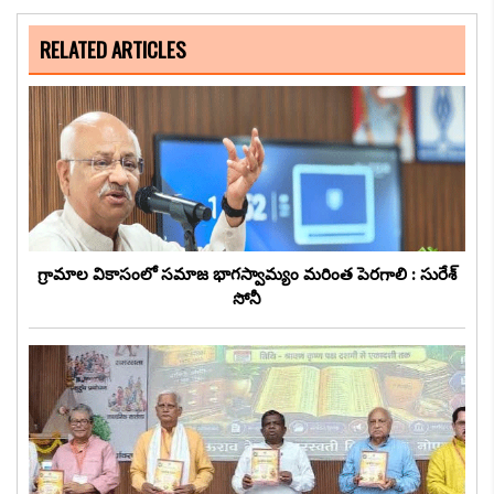
RELATED ARTICLES
గ్రామాల వికాసంలో సమాజ భాగస్వామ్యం మరింత పెరగాలి : సురేశ్
సోనీ