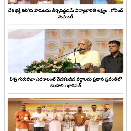
దేశ భక్తి కలిగిన పౌరులను తీర్చిదిద్దడమే విద్యాభారతి లక్ష్యం : గోవింద్
మహంత్
విశ్వ గురువుగా ఎదగాలంటే వెనకబడిన వర్గాలను ప్రధాన స్రవంతిలో
కలపాలి : భాగవత్