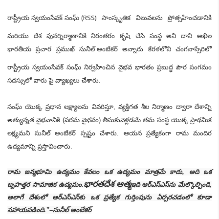
RSS)
రాష్ట్రీయ స్వయంసేవక్ సంఘ్ (
సాంస్కృతిక విలువలను ప్రోత్సహించడానికి
మరియు దేశ పునర్నిర్మాణానికి నిరంతరం కృషి చేసే సంస్థ అని
దాని అఖిల
భారతీయ ప్రచార ప్రముఖ్
సునీల్ అంబేకర్
అన్నారు
కేరళలోని చంగనాస్సేరిలో
రాష్ట్రీయ స్వయంసేవక్ సంఘ్ నిర్వహించిన వైభవ భారతం ప్రబుద్ధ పౌర సంగమం
సదస్సులో వారు పై వ్యాఖ్యలు చేశారు.
సంఘ్ యొక్క ప్రధాన లక్ష్యాలను వివరిస్తూ
,
వ్యక్తిగత శీల నిర్మాణం ద్వారా దేశాన్ని
అత్యున్నత వైభవానికి (పరమ వైభవం) తీసుకువెళ్లడమే తమ సంస్థ యొక్క ప్రాథమిక
లక్ష్యమని సునీల్ అంబేకర్ స్పష్టం చేశారు. ఆయన ప్రత్యేకంగా రామ మందిర
ఉద్యమాన్ని ప్రస్తావించారు.
రామ జన్మభూమి ఉద్యమం కేవలం ఒక ఉద్యమం మాత్రమే కాదు
,
అది ఒక
భారతదేశ ఆత్మ
బృహత్తర సామాజిక ఉద్యమం.
ఇది ఆర్ఎస్ఎస్‌ను మేల్కొల్పింది
,
అలాగే దేశంలో ఆర్ఎస్ఎస్‌కు ఒక ప్రత్యేక గుర్తింపును ఏర్పరచడంలో కూడా
సహాయపడింది.”
–
సునీల్ అంబేకర్