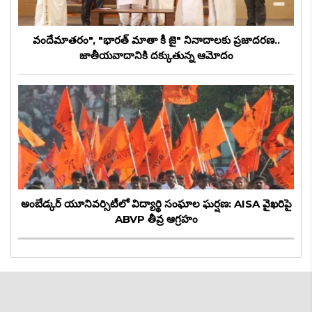
వందేమాతరం", "భారత్ మాతా కీ జై" నినాదాలకు ప్రజాదరణ..
జాతీయవాదానికి దక్కుతున్న ఆమోదం
అంబేడ్కర్ యూనివర్సిటీలో విద్యార్థి సంఘాల ఘర్షణ: AISA వైఖరిపై
ABVP తీవ్ర ఆగ్రహం