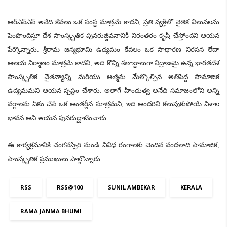
ఆర్‌ఎస్‌ఎస్ అనేది కేవలం ఒక సంస్థ మాత్రమే కాదని
,
ప్రతి వ్యక్తిలో నైతిక విలువలను
పెంపొందిస్తూ దేశ సాంస్కృతిక పునరుజ్జీవనానికి నిరంతరం కృషి చేస్తోందని ఆయన
పేర్కొన్నారు. శ్రీరామ జన్మభూమి ఉద్యమం కేవలం ఒక సాధారణ నిరసన లేదా
ఆలయ నిర్మాణం మాత్రమే కాదని
,
అది కొన్ని శతాబ్దాలుగా నిద్రాణమై ఉన్న భారతదేశ
సాంస్కృతిక చైతన్యాన్ని మరియు ఆత్మను మేల్కొల్పిన అతిపెద్ద సామాజిక
ఉద్యమమని ఆయన స్పష్టం చేశారు. అలాగే హిందుత్వ అనేది సమాజంలోని అన్ని
వర్గాలను ఏకం చేసే ఒక అంతర్లీన సూత్రమని
,
ఇది అందరినీ కలుపుకుపోయే విశాల
భావన అని ఆయన పునరుద్ఘాటించారు.
ఈ కార్యక్రమానికి
చంగనస్సేరి నుండి వివిధ రంగాలకు చెందిన వందలాది సామాజిక
,
సాంస్కృతిక ప్రముఖులు పాల్గొన్నారు.
RSS
RSS@100
SUNIL AMBEKAR
KERALA
RAMA JANMA BHUMI