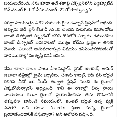
బయలుదేరింది. నేను కూడా అదే శతాబ్ది ఎక్స్‌ప్రెస్‌లోని ఎగ్జిక్యూటివ్
కోచ్ నంబర్ E-1లో సీటు నంబర్ -22లో కూర్చున్నాను.
సరిగ్గా సాయంత్రం 4.32 గంటలకు రైలు ఉన్నావ్ స్టేషన్‌లో ఆగింది.
అప్పుడు జెడ్ ప్లస్ కేటగిరీ ASLకు చెందిన నలుగురు కమాండోలు
బాంబ్ డిస్పోజల్ స్క్వాడ్‌తో కలిసి కోచ్‌లోకి ఎక్కారు. కమాండోలు
బాంబ్ డిస్పోజల్ పరికరాలతో మొత్తం కోచ్‌ను క్షుణ్ణంగా తనిఖీ
చేశారు. ఎలాంటి అనుమానాస్పద విషయం కనిపించకపోవడంతో
వారి ముఖాల్లో సంతృప్తి కనిపించింది.
నేను చాలా కాలం పాటు హిందుస్థాన్, దైనిక్ జాగరణ్, అమర్
ఉజాలా పత్రికల్లో క్రైమ్ జర్నలిజం చేశాను కాబట్టి, జెడ్ ప్లస్ భద్రత
కలిగిన ఏదో ఒక వీఐపీ తర్వాతి స్టేషన్ నుంచి ఈ రైలులో
ఎక్కబోతున్నారని అర్థమైంది. కానీ ఈ రోజుల్లో చిన్న స్థాయి
నాయకులు కూడా రైలులో ప్రయాణించడం తమ గౌరవానికి
తక్కువగా భావించే సమయంలో, ఇంతటి భద్రత ఉన్న వ్యక్తి
ఎవరు? అది కూడా సాధారణ ప్రజల మధ్య రైలులో
ప్రయాణించడానికి వస్తున్నారా? అని ఆలోచన వచ్చింది.