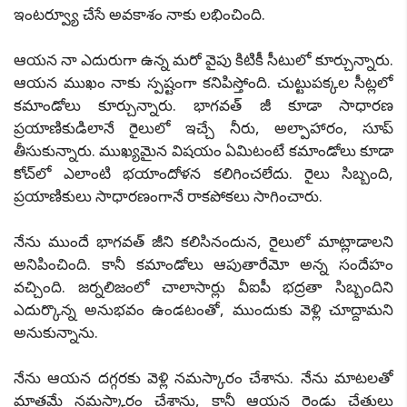
ఇంటర్వ్యూ చేసే అవకాశం నాకు లభించింది.
ఆయన నా ఎదురుగా ఉన్న మరో వైపు కిటికీ సీటులో కూర్చున్నారు.
ఆయన ముఖం నాకు స్పష్టంగా కనిపిస్తోంది. చుట్టుపక్కల సీట్లలో
కమాండోలు కూర్చున్నారు. భాగవత్ జీ కూడా సాధారణ
ప్రయాణికుడిలానే రైలులో ఇచ్చే నీరు, అల్పాహారం, సూప్
తీసుకున్నారు. ముఖ్యమైన విషయం ఏమిటంటే కమాండోలు కూడా
కోచ్‌లో ఎలాంటి భయాందోళన కలిగించలేదు. రైలు సిబ్బంది,
ప్రయాణికులు సాధారణంగానే రాకపోకలు సాగించారు.
నేను ముందే భాగవత్ జీని కలిసినందున, రైలులో మాట్లాడాలని
అనిపించింది. కానీ కమాండోలు ఆపుతారేమో అన్న సందేహం
వచ్చింది. జర్నలిజంలో చాలాసార్లు వీఐపీ భద్రతా సిబ్బందిని
ఎదుర్కొన్న అనుభవం ఉండటంతో, ముందుకు వెళ్లి చూద్దామని
అనుకున్నాను.
నేను ఆయన దగ్గరకు వెళ్లి నమస్కారం చేశాను. నేను మాటలతో
మాత్రమే నమస్కారం చేశాను, కానీ ఆయన రెండు చేతులు