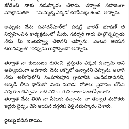
జోడించి నాకు నమస్కారం చేశారు. తర్వాత సహజంగా
మాట్లాడుతూ — "మిమ్మల్ని ఎక్కడో చూసినట్లు ఉంది" అన్నారు.
అప్పుడు నేను సహారన్‌పూర్‌లో పద్మశ్రీ భారత్ భూషణ్ జీ
నిర్వహించిన కార్యక్రమంలో మీరు, గవర్నర్ గారు పాల్గొన్నప్పుడు
నేను మీ ఇంటర్వ్యూ చేశానని చెప్పాను. వెంటనే ఆయన
చిరునవ్వుతో "ఇప్పుడు గుర్తొచ్చింది" అన్నారు.
తర్వాత నా కుటుంబం గురించి, ప్రస్తుతం ఎక్కడ ఉన్నాను అని
ఆప్యాయంగా అడిగారు. నేను లక్నోలో ఉన్నానని చెప్పాను. అలాగే
నేను అలీగఢ్‌లోని సింఘార్‌పూర్ గ్రామానికి చెందినవాడినని,
అక్కడి కేశవ ధామ్‌లో మీరు మూడు రోజులు ప్రవాసం చేసిన
విషయం చెప్పాను. అది విని ఆయన చాలా సంతోషించారు.
తర్వాత నేను తిరిగి నా సీటుకు వచ్చాను. నా తర్వాత మరొకరు
ఇద్దరు ధైర్యం చేసి ఆయన దగ్గరకు వెళ్లి నమస్కారం చేశారు.
రైలుపై పడిన రాయి..