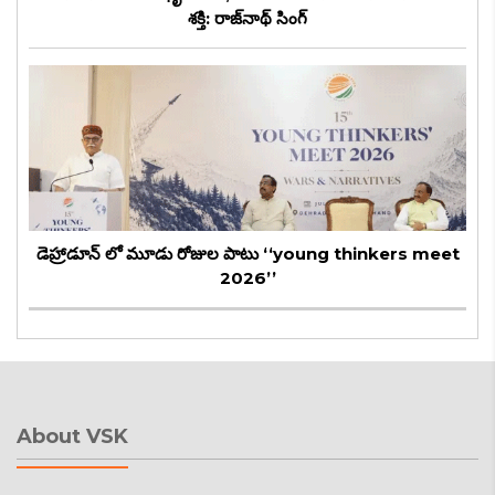
శక్తి: రాజ్‌నాథ్ సింగ్
డెహ్రాడూన్ లో మూడు రోజుల పాటు ‘‘young thinkers meet
2026’’
About VSK