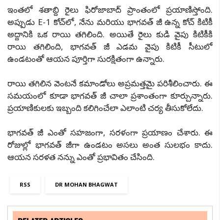
ఇంతలో శతాబ్ది రైలు ఫిరోజాబాద్ ప్రాంతంలో ప్రయాణిస్తోంది.
అప్పుడు E-1 కోచ్‌లో, నేను మరియు భాగవత్ జీ ఉన్న కోచ్ కిటికీ
అద్దానికి ఒక రాయి తగిలింది. అయితే రైలు కుడి వైపు కిటికీకి
రాయి తగిలింది, భాగవత్ జీ ఎడమ వైపు కిటికీ సీటులో
ఉండటంతో ఆయన పూర్తిగా సురక్షితంగా ఉన్నారు.
రాయి తగిలిన వెంటనే కమాండోలు అప్రమత్తమై పరిశీలించారు. ఈ
సమయంలో కూడా భాగవత్ జీ చాలా ప్రశాంతంగా కూర్చున్నారు.
ప్రయాణికులకు ఇబ్బంది కలిగించేలా ఎలాంటి చర్య తీసుకోలేదు.
భాగవత్ జీ ఎంతో సహజంగా, సరళంగా ప్రయాణం చేశారు. ఈ
రోజుల్లో భాగవత్ జీగా ఉండటం అసలు అంత సులభం కాదు.
ఆయన సరళత నన్ను ఎంతో ప్రభావితం చేసింది.
RSS
DR MOHAN BHAGWAT