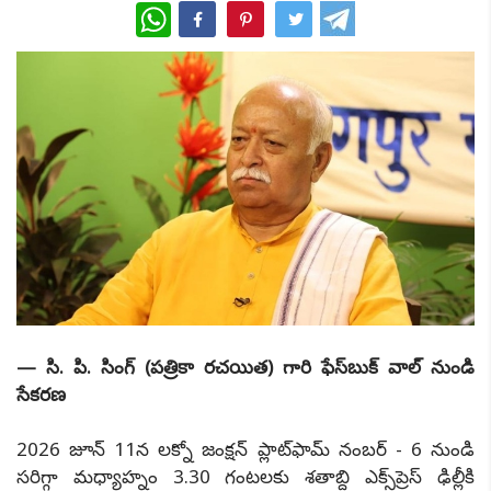
WhatsApp
— సి. పి. సింగ్ (పత్రికా రచయిత) గారి ఫేస్‌బుక్ వాల్ నుండి
సేకరణ
2026 జూన్ 11న లక్నో జంక్షన్ ప్లాట్‌ఫామ్ నంబర్ - 6 నుండి
సరిగ్గా మధ్యాహ్నం 3.30 గంటలకు శతాబ్ది ఎక్స్‌ప్రెస్ ఢిల్లీకి