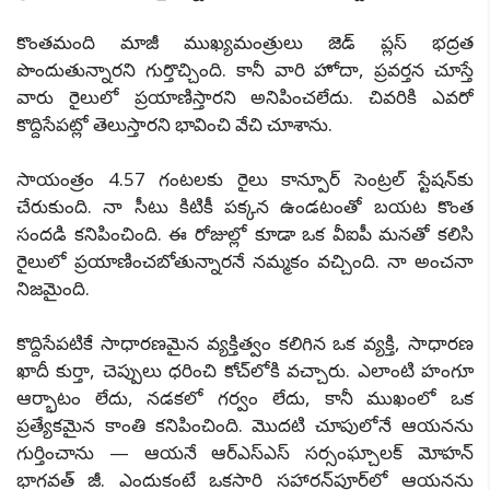
కొంతమంది మాజీ ముఖ్యమంత్రులు జెడ్ ప్లస్ భద్రత
పొందుతున్నారని గుర్తొచ్చింది. కానీ వారి హోదా, ప్రవర్తన చూస్తే
వారు రైలులో ప్రయాణిస్తారని అనిపించలేదు. చివరికి ఎవరో
కొద్దిసేపట్లో తెలుస్తారని భావించి వేచి చూశాను.
సాయంత్రం 4.57 గంటలకు రైలు కాన్పూర్ సెంట్రల్ స్టేషన్‌కు
చేరుకుంది. నా సీటు కిటికీ పక్కన ఉండటంతో బయట కొంత
సందడి కనిపించింది. ఈ రోజుల్లో కూడా ఒక వీఐపీ మనతో కలిసి
రైలులో ప్రయాణించబోతున్నారనే నమ్మకం వచ్చింది. నా అంచనా
నిజమైంది.
కొద్దిసేపటికే సాధారణమైన వ్యక్తిత్వం కలిగిన ఒక వ్యక్తి, సాధారణ
ఖాదీ కుర్తా, చెప్పులు ధరించి కోచ్‌లోకి వచ్చారు. ఎలాంటి హంగూ
ఆర్భాటం లేదు, నడకలో గర్వం లేదు, కానీ ముఖంలో ఒక
ప్రత్యేకమైన కాంతి కనిపించింది. మొదటి చూపులోనే ఆయనను
గుర్తించాను — ఆయనే ఆర్‌ఎస్‌ఎస్‌ సర్సంఘ్చాలక్ మోహన్
భాగవత్ జీ. ఎందుకంటే ఒకసారి సహారన్‌పూర్‌లో ఆయనను