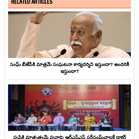
RELATED ARTICLES
సంఘ్ బీజేపీకి మాత్రమే సంఘటనా కార్యదర్శిని ఇస్తుందా? అందరికీ
ఇస్తుందా?
సృష్టికి మాతృత్వమే పునాది: ఆర్‌ఎస్‌ఎస్ సర్‌సంఘ్‌చాలక్ డాక్టర్