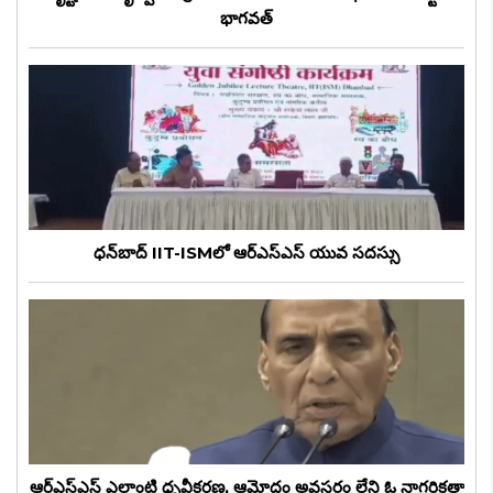
భాగవత్
ధన్‌బాద్‌ IIT-ISMలో ఆర్ఎస్ఎస్ యువ సదస్సు
ఆర్ఎస్ఎస్ ఎలాంటి ధృవీకరణ, ఆమోదం అవసరం లేని ఓ నాగరికతా