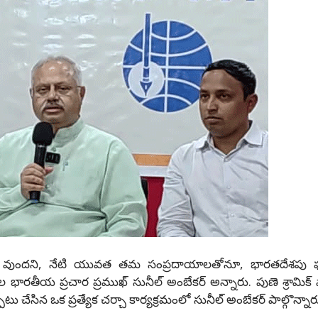
ంతో వుందని, నేటి యువత తమ సంప్రదాయాలతోనూ, భారతదేశపు
భారతీయ ప్రచార ప్రముఖ్ సునీల్ అంబేకర్ అన్నారు. పుణె శ్రామిక్ ప
 చేసిన ఒక ప్రత్యేక చర్చా కార్యక్రమంలో సునీల్ అంబేకర్ పాల్గొన్నార