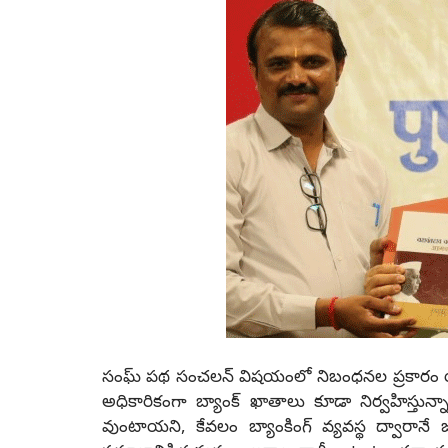
సంఘ్ పథ సంచలన్ విషయంలో నిబంధనల ప్రకారం యం
అధికారికంగా బ్యాంక్ ఖాతాలు కూడా నిర్వహిస్తున్
వుంటాయని, కేవలం బ్యాంకింగ్ వ్యవస్థ ద్వారానే