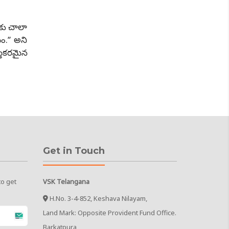
కు చాలా
.’’ అని
తికరమైన
Get in Touch
to get
VSK Telangana
H.No. 3-4-852, Keshava Nilayam,
Land Mark: Opposite Provident Fund Office.
Barkatpura,