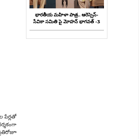
భారతీయ మహిళా పాత్ర.. ఆరెస్సెస్-
సేవికా సమితి పై మోహన్ భాగవత్ -3
పేర్లతో
దర్శకంగా
రతిరోజూ