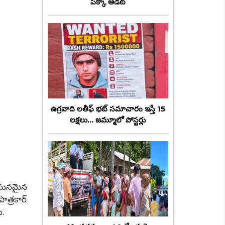
పక్కా ఆడిట్
ఉగ్రవాది లతీఫ్ భట్ సమాచారం ఇస్తే 15
లక్షలు... జమ్మూలో పోస్టర్లు
 ఘనమైన
ాత్రకార్
ు.