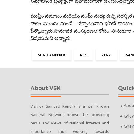
సమాజానికి ప్రత్యక్షంగా జవాబుదారీగా ఉంటుందన్నారు
ముస్లిం సమాజం మరియు సంఘ్ మధ్య ఉన్న పరస్పర 
కాలం ముందు నుండే—వేర్పాటువాద ధోరణి కారణంగా—
పేర్కొన్నారు.సామాజిక సంస్కరణల కోసం సానుకూల 
విషయమని అన్నారు.
SUNIL AMBEKER
RSS
ZENZ
SAN
About VSK
Quick
Abou
Vishwa Samvad Kendra is a well known
National Network known for providing
Grie
news and views of National interest and
Grie
importance, thus working towards