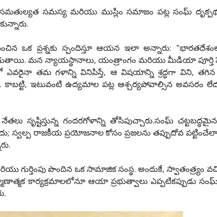
నాభా అసమతుల్యత సమస్య మరియు ముస్లిం సమాజం పట్ల సంఘ్ దృక్ప
ున్నారు.
బంధించిన ఒక ప్రశ్నకు స్పందిస్తూ ఆయన ఇలా అన్నారు: "భారతదేశం
ుతాయి. మన న్యాయస్థానాలు, యంత్రాంగం మరియు మీడియా పూర్తి స్
ో ఎవరైనా తమ గళాన్ని వినిపిస్తే, ఆ విషయాన్ని శ్రద్ధగా విని, తగి
ి. కాబట్టి, ఇటువంటి ఉద్యమాల పట్ల ఆశ్చర్యపోవాల్సిన అవసరం లే
ేతలు సృష్టిస్తున్న గందరగోళాన్ని తోసిపుచ్చారు.సంఘ్ చట్టబద్ధమైన
స్వల్ప రాజకీయ ప్రయోజనాల కోసం ప్రజలను తప్పుదోవ పట్టించేలా
ారు.
రియు గుర్తింపు పొందిన ఒక సామాజిక సంస్థ. అందుకే, స్వాతంత్ర్యం వచ్
ణాత్మక కార్యక్రమాలలోనూ ఆయా ప్రభుత్వాలు ఎప్పటికప్పుడు సంఘ
ు.