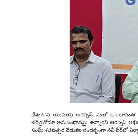
దేశంలోని యువతపై ఆరెస్సెస్ ఎంతో ఆశాభావ
చరిత్రతోనూ అనుసంధానమై ఉన్నారని ఆరెస్సెస్ అఖిల 
సంఘ్ శతవత్సర వేడుకల సందర్భంగా నవీ పేఠ్‌లో ఏర్పాటు