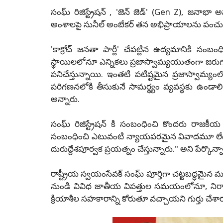
సంఘ్ రిజిస్ట్రేషన్ , 'జెన్ జెడ్' (Gen Z), జ
అంశాలపై సునీల్ అంబేకర్ తన అభిప్రాయాలను పంచుక
'కాక్రోచ్ జనతా పార్టీ' చేపట్టిన ఉద్యమానికి సం
స్థాయిలలోనూ ఎన్నికలు ప్రజాస్వామ్యయుతంగా జరుగ
పనిచేస్తున్నాయి. ఇంతటి పటిష్టమైన ప్రజాస్వామ్యంల
పరిగణనలోకి తీసుకునే సామర్థ్యం వ్యవస్థకు ఉండాల
అన్నారు.
సంఘ్ రిజిస్ట్రేషన్ కి సంబంధించి కొందరు రాజకీయ న
సంబంధించి ఎటువంటి న్యాయపరమైన వివాదమూ లేదు; 
దురుద్దేశపూర్వక ప్రయత్నం చేస్తున్నారు." అని పేర్కొన్న
రాష్ట్రీయ స్వయంసేవక్ సంఘ్ పూర్తిగా చట్టబద్ధమైన మ
నుండి వివిధ జాతీయ విపత్తుల సమయంలోనూ, నిర్మా
క్రియాశీల సహకారాన్ని కోరుతూ వచ్చాయని గుర్తు చేశార