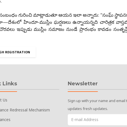
.
సంబంధం గురించి మాట్లాడుతూ ఆయన ఇలా అన్నారు: "సంఘ్ స్థాపన
దేశంలో హిందూ-ముస్లిం ఘర్షణలు ఉన్నాయన్నది చారిత్రక వాస్తవం
చొరవలు ఇప్పుడు ముస్లిం సమాజం నుండే ప్రారంభం కావడం సంతృప్
GH REGISTRATION
 Links
Newsletter
t Us
Sign up with your name and email 
updates fresh updates.
vance Redressal Mechanism
vances