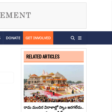
S
DONATE
GET INVOLVED
RELATED ARTICLES
రామ మందిర విరాళాల్లో స్కాం జరగలేదు..