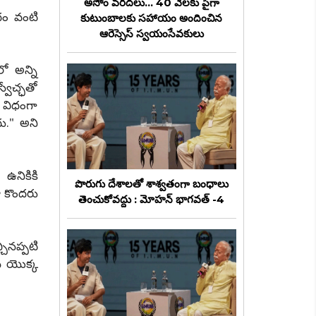
అసోం వరదలు... 40 వేలకు పైగా
థం వంటి
కుటుంబాలకు సహాయం అందించిన
ఆరెస్సెస్ స్వయంసేవకులు
లో అన్ని
వేచ్ఛతో
న విధంగా
దు." అని
 ఉనికికి
పొరుగు దేశాలతో శాశ్వతంగా బంధాలు
 కొందరు
తెంచుకోవద్దు : మోహన్ భాగవత్ -4
చినప్పటి
్ యొక్క