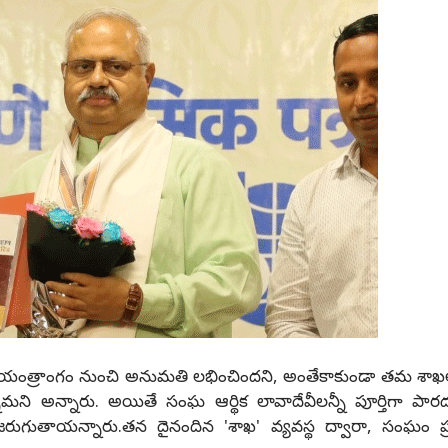
త్రాంగం నుంచి అనుమతి లభించిందని, అంతేకాకుండా తమ శాఖల 
నామని అన్నారు. అయితే సంఘ ఆర్థిక లావాదేవీలన్నీ పూర్తిగా పార
 జరుగుతాయన్నారు.తన దైనందిన 'శాఖ' వ్యవస్థ ద్వారా, సంఘం ప్