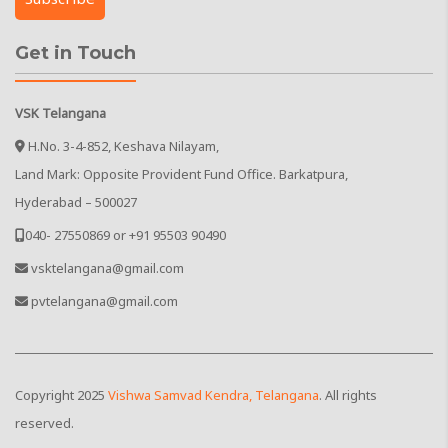
Get in Touch
VSK Telangana
H.No. 3-4-852, Keshava Nilayam,
Land Mark: Opposite Provident Fund Office. Barkatpura,
Hyderabad – 500027
040- 27550869 or +91 95503 90490
vsktelangana@gmail.com
pvtelangana@gmail.com
Copyright
2025
Vishwa Samvad Kendra, Telangana
. All rights
reserved.