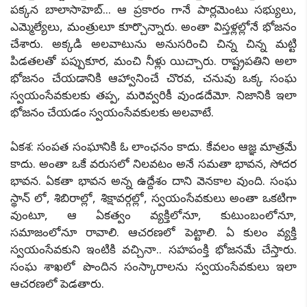
పక్కన బాలాసాహెబ్... ఆ ప్రకారం గానే పార్లమెంటు సభ్యులు,
ఎమ్మెల్యేలు, మంత్రులూ కూర్చొన్నారు. అంతా విస్తళ్లల్లోనే భోజనం
చేశారు. అక్కడి అలవాటును అనుసరించి చిన్న చిన్న మట్టి
పిడతలతో పప్పుకూర, మంచి నీళ్లు యిచ్చారు. రాష్ట్రపతిని అలా
భోజనం చేయడానికి ఆహ్వానించే చొరవ, చనువు ఒక్క సంఘ
స్వయంసేవకులకు తప్ప, మరెవ్వరికీ వుండదేమో. నిజానికి ఇలా
భోజనం చేయడం స్వయంసేవకులకు అలవాటే.
ఏకశ: సంపత సంఘానికి ఓ లాంఛనం కాదు. కేవలం ఆజ్ఞ మాత్రమే
కాదు. అంతా ఒకే వరుసలో నిలవటం అనే సమతా భావన, సోదర
భావన. ఏకతా భావన అన్న ఉద్దేశం దాని వెనకాల వుంది. సంఘ
స్థాన్ లో, శిబిరాల్లో, శిక్షావర్గల్లో, స్వయంసేవకులు అంతా ఒకటిగా
వుంటూ, ఆ ఏకత్వం వ్యక్తిలోనూ, కుటుంబంలోనూ,
సమాజంలోనూ రావాలి. ఆచరణలో పెట్టాలి. ఏ కులం వ్యక్తి
స్వయంసేవకుని ఇంటికి వచ్చినా.. సహపంక్తి భోజనమే చేస్తారు.
సంఘ శాఖలో పొందిన సంస్కారాలను స్వయంసేవకులు ఇలా
ఆచరణలో పెడతారు.