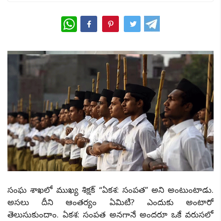
WhatsApp
సంఘ శాఖలో ముఖ్య శిక్షక్ ‘‘ఏకశ: సంపత’’ అని అంటుంటాడు.
అసలు దీని ఆంతర్యం ఏమిటి? ఎందుకు అంటారో
తెలుసుకుందాం. ఏకశ: సంపత అనగానే అందరూ ఒకే వరుసలో