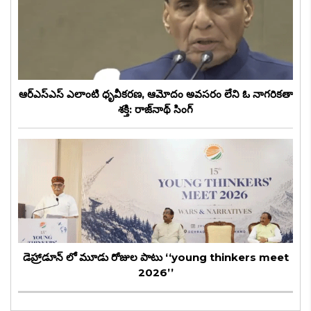
ఆర్ఎస్ఎస్ ఎలాంటి ధృవీకరణ, ఆమోదం అవసరం లేని ఓ నాగరికతా
శక్తి: రాజ్‌నాథ్ సింగ్
డెహ్రాడూన్ లో మూడు రోజుల పాటు ‘‘young thinkers meet
2026’’