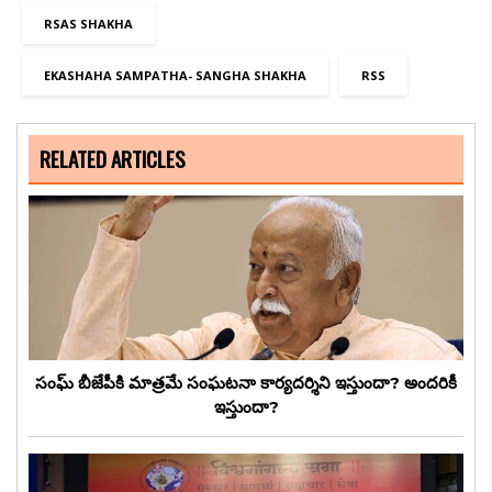
RSAS SHAKHA
EKASHAHA SAMPATHA- SANGHA SHAKHA
RSS
RELATED ARTICLES
సంఘ్ బీజేపీకి మాత్రమే సంఘటనా కార్యదర్శిని ఇస్తుందా? అందరికీ
ఇస్తుందా?