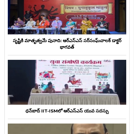
సృష్టికి మాతృత్వమే పునాది: ఆర్‌ఎస్‌ఎస్ సర్‌సంఘ్‌చాలక్ డాక్టర్
భాగవత్
ధన్‌బాద్‌ IIT-ISMలో ఆర్ఎస్ఎస్ యువ సదస్సు