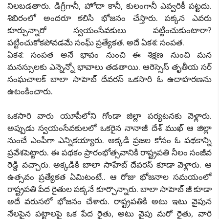
నిలబడతారు. డిగ్రీగానీ, హోదా కానీ, కులంగానీ ఎవ్వరికీ పట్టదు.
శిబిరంలో అందరూ కలిసి భోజనం చేస్తారు. పక్కన ఎవరు
కూర్చున్నారో స్వయంసేవకులు పట్టించుకుంటారా?
పట్టించుకోకపోవడమే సంఘ్ ప్రత్యేకత. అదే ఏకశ: సంపత.
ఏకశ: సంపత అనే భావం నుంచి ఈ శిక్షణ నుంచి మన
మనస్సులకు ఎన్నెన్నో భావాలు తడతాయి. ఆరెస్సెస్ తృతీయ సర్
సంఘచాలక్ బాలా సాహెబ్ దేవరస్ ఒకసారి ఓ ఉదాహరణను
ఉటంకించారు.
ఒకసారి వారు యూపీలోని గోండా జిల్లా పర్యటనకు వెళ్లారు.
అప్పుడు స్వయంసేవకులలో ఒకరైన నానాజీ దేశ్ ముఖ్ ఆ జిల్లా
నుంచే ఎంపీగా ఎన్నికయ్యారు. అక్కడి ప్రజల కోసం ఓ పథకాన్ని
ప్రవేశపెట్టారు. ఈ పథకం ప్రారంభోత్సవానికి రాష్ట్రపతి నీలం సంజీవ
రెడ్డి వచ్చారు. అక్కడికి బాలా సాహేబ్ దేవరస్ కూడా వెళ్లారు. ఆ
ఉత్సవం ప్రత్యేకత ఏమిటంటే.. ఆ రోజు భోజనాల సమయంలో
రాష్ట్రపతి పేద రైతుల పక్కనే కూర్చొన్నారు. బాలా సాహెబ్ జీ కూడా
అదే వరుసలో భోజనం చేశారు. రాష్ట్రపతికి అటు ఇటు వైపున
నేలపైన పట్టాలపై ఒక పేద రైతు, అటు వైపు మరో రైతు, వారి