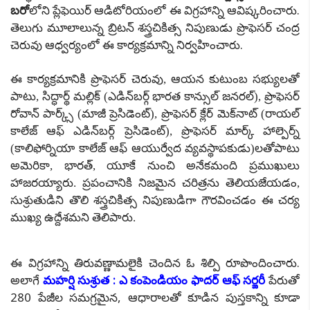
బరో
లోని ప్లేఫెయిర్ ఆడిటోరియంలో ఈ విగ్రహాన్ని ఆవిష్కరించారు.
తెలుగు మూలాలున్న బ్రిటన్ శస్త్రచికిత్స నిపుణుడు ప్రొఫెసర్ చంద్ర
చెరువు ఆధ్వర్యంలో ఈ కార్యక్రమాన్ని నిర్వహించారు.
ఈ కార్యక్రమానికి ప్రొఫెసర్ చెరువు, ఆయన కుటుంబ సభ్యులతో
పాటు, సిద్ధార్థ్ మల్లిక్ (ఎడిన్‌బర్గ్ భారత కాన్సుల్ జనరల్), ప్రొఫెసర్
రోవాన్ పార్క్స్ (మాజీ ప్రెసిడెంట్), ప్రొఫెసర్ క్లేర్ మెక్‌నాట్ (రాయల్
కాలేజ్ ఆఫ్ ఎడిన్‌బర్గ్ ప్రెసిడెంట్), ప్రొఫెసర్ మార్క్ హాల్పెర్న్
(కాలిఫోర్నియా కాలేజ్ ఆఫ్ ఆయుర్వేద వ్యవస్థాపకుడు)లతోపాటు
అమెరికా, భారత్‌, యూకే నుంచి అనేకమంది ప్రముఖులు
హాజరయ్యారు. ప్రపంచానికి నిజమైన చరిత్రను తెలియజేయడం,
సుశ్రుతుడిని తొలి శస్త్రచికిత్స నిపుణుడిగా గౌరవించడం ఈ చర్య
ముఖ్య ఉద్దేశమని తెలిపారు.
ఈ విగ్రహాన్ని తిరువణ్ణామలైకి చెందిన ఓ శిల్పి రూపొందించారు.
అలాగే
మహర్షి సుశ్రుత : ఎ కంపెండియం ఫాదర్ ఆఫ్ సర్జరీ
పేరుతో
280 పేజీల సమగ్రమైన, ఆధారాలతో కూడిన పుస్తకాన్ని కూడా