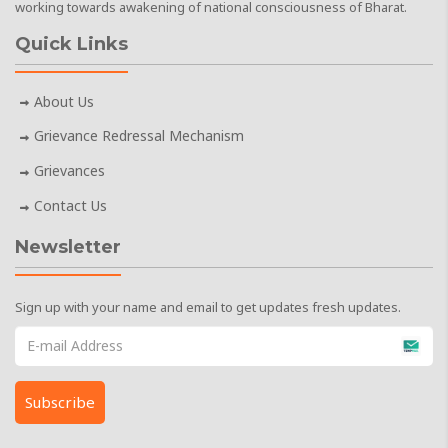
working towards awakening of national consciousness of Bharat.
Quick Links
About Us
Grievance Redressal Mechanism
Grievances
Contact Us
Newsletter
Sign up with your name and email to get updates fresh updates.