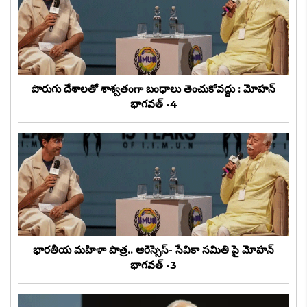
పొరుగు దేశాలతో శాశ్వతంగా బంధాలు తెంచుకోవద్దు : మోహన్
భాగవత్ -4
భారతీయ మహిళా పాత్ర.. ఆరెస్సెస్- సేవికా సమితి పై మోహన్
భాగవత్ -3