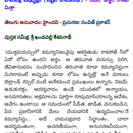
మిశ్రా
తెలుగు అనువాదం: హైందవి -
ప్రచురణ: సంవిత్ ప్రకాశన్
పుస్తక సమీక్ష: శ్రీ ఖండవల్లి కేశవనాథ్
'యుక్తవయస్సులో కమ్యూనిజంవైపు ఆకర్షితుడు కాకపోతే నీలో
ఏదో లోపం ఉందని అర్థం. ఆ తరువాత వయస్సు పెరిగి,
జీవితానుభవం సంపాదించిన తరువాత కూడా కమ్యూనిస్టుగా
మిగిలావంటే అప్పుడు కూడా లోపం ఉన్నట్లే' అనే మాటలు
బెట్రాండ్ రస్సెల్ వంటి అనేకమంది ప్రముఖులు అన్నారు. నిజమే.
ఉడుకురక్తం, ఆదర్శవాదం ఉండే యువతలో అన్యాయం,
అసమానతలు, అక్రమాలను పూర్తిగా రూపుమాపేయాలన్న ఆవేశం,
ఆవేగం ఉంటాయి. ఆ సమయంలో పీడిత, తాడిత, వెనుకబడిన,
పేద ప్రజానీకానికి మేలు చేయడానికి 'ఉద్యమించాల'నే
కమ్యూనిస్టు... అదే వామపక్షవాద సిద్ధాంతం.. చాలా
ఆదర్శవంతంగా, ఆచరణీయంగా, అనుసరణనీయంగా,