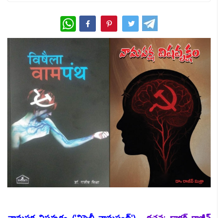
WhatsApp
వామపక్ష విషవృక్షం ('విషైలీ వామపంథ్') -
రచన: డాక్టర్ రాజీవ్