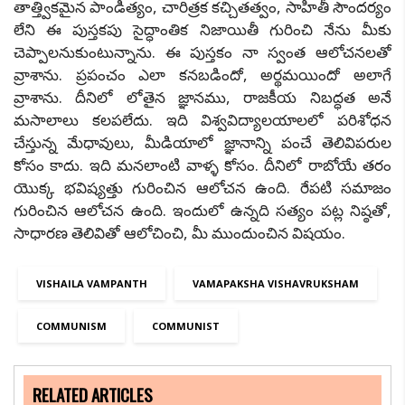
తాత్త్వికమైన పాండిత్యం, చారిత్రక కచ్చితత్వం, సాహితీ సౌందర్యం
లేని ఈ పుస్తకపు సైద్ధాంతిక నిజాయితీ గురించి నేను మీకు
చెప్పాలనుకుంటున్నాను. ఈ పుస్తకం నా స్వంత ఆలోచనలతో
వ్రాశాను. ప్రపంచం ఎలా కనబడిందో, అర్థమయిందో అలాగే
వ్రాశాను. దీనిలో లోతైన జ్ఞానము, రాజకీయ నిబద్ధత అనే
మసాలాలు కలపలేదు. ఇది విశ్వవిద్యాలయాలలో పరిశోధన
చేస్తున్న మేధావులు, మీడియాలో జ్ఞానాన్ని పంచే తెలివిపరుల
కోసం కాదు. ఇది మనలాంటి వాళ్ళ కోసం. దీనిలో రాబోయే తరం
యొక్క భవిష్యత్తు గురించిన ఆలోచన ఉంది. రేపటి సమాజం
గురించిన ఆలోచన ఉంది. ఇందులో ఉన్నది సత్యం పట్ల నిష్ఠతో,
సాధారణ తెలివితో ఆలోచించి, మీ ముందుంచిన విషయం.
VISHAILA VAMPANTH
VAMAPAKSHA VISHAVRUKSHAM
COMMUNISM
COMMUNIST
RELATED ARTICLES