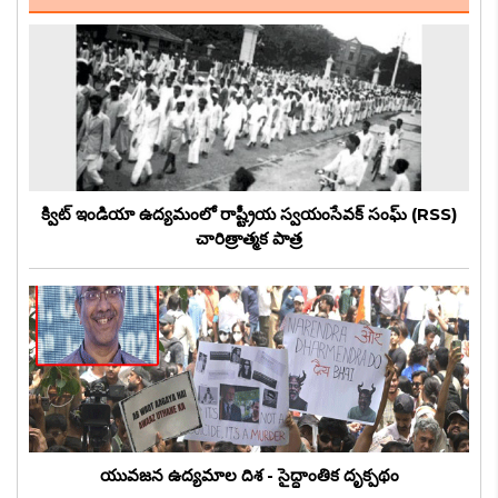
క్విట్ ఇండియా ఉద్యమంలో రాష్ట్రీయ స్వయంసేవక్ సంఘ్ (RSS)
చారిత్రాత్మక పాత్ర
యువజన ఉద్యమాల దిశ - సైద్ధాంతిక దృక్పథం