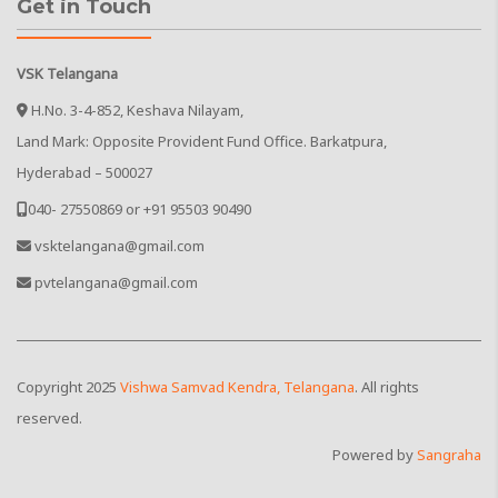
Get in Touch
VSK Telangana
H.No. 3-4-852, Keshava Nilayam,
Land Mark: Opposite Provident Fund Office. Barkatpura,
Hyderabad – 500027
040- 27550869 or +91 95503 90490
vsktelangana@gmail.com
pvtelangana@gmail.com
Copyright
2025
Vishwa Samvad Kendra, Telangana
. All rights
reserved.
Powered by
Sangraha