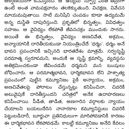
ఆకర్షణీయంగా కనిపిస్తుంది. ఆ 'ఉద్యమ' స్ఫూర్తి ఎంత తీవ్రంగా
ఉంటే అంత వామపక్షవాదం తలకెక్కుతుంది. విచక్షణ, వివేచన
మాయమవుతాయి. సాటి మనిషిని చంపడం కూడా ఉద్యమమే
అన్న దుస్థితి దాపురిస్తుంది. ప్రకృతిలో భిన్నత్వం, వివిధత్వం
సహజం. ఆ వైవిధ్యం లేకపోతే జీవనచక్రం ముందుకు సాగదు.
అయితే ఈ భిన్నత్వం, వైవిధ్యం అణచివేత, అక్రమం,
అన్యాయానికి దారితీయకుండా నియంత్రించేదే 'ధర్మం'. ధర్మం అనే
భావన ప్రపంచానికి ఇచ్చినది భారతదేశం మాత్రమే. సర్వసృష్టి
పరమాత్మ స్వరూపమని, అందుకే ఆ సృష్టి క్రమాన్ని, వ్యవస్థను
అతిక్రమించకుండా జీవించడమే ధర్మమని మన ఋషులు
బోధించారు. ఆ పరమాత్మభావన, ధార్మికభావన లేని పాశ్చాత్య
ప్రపంచంలో పుట్టిన కమ్యూనిజం పైకి అన్యాయం, అక్రమం,
అణచివేతలపై పోరాటం చేస్తున్నట్లు కనిపించినా, చివరికి
అటువైపుకే దారితీస్తుందని చరిత్రలో అనేక ఉదాహరణలు
కనిపించాయి. పీడిత, తాడిత, అణగారిన వర్గాలకు న్యాయం
చేయాలని బయలుదేరిన నానారకాల కమ్యూనిస్టులు చివరికి
పెట్టుబడిదారీ, బూర్జువా ప్రతినిధులుగా మారిపోవడానికి కారణం
ఈ ధార్మికభావన లేకపోవడమే. కాబట్టి కమ్యూనిజం అనేది కేవలం