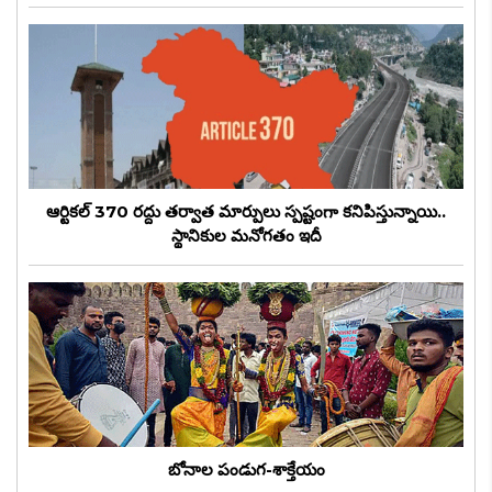
ఆర్టికల్ 370 రద్దు తర్వాత మార్పులు స్పష్టంగా కనిపిస్తున్నాయి..
స్థానికుల మనోగతం ఇదీ
బోనాల పండుగ-శాక్తేయం