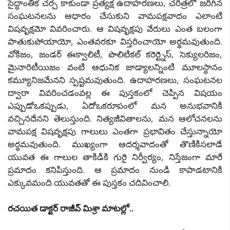
సైద్ధాంతిక చర్చ కాకుండా ప్రత్యక్ష ఉదాహరణలు, చరిత్రలో జరిగిన
సంఘటనలను ఆధారం చేసుకుని వామపక్షవాదం ఎలాంటి
విషవృక్షమో వివరించారు. ఆ విషవృక్షపు వేరులు ఎంత బలంగా
పాతుకుపోయాయో, ఎంతవరకూ విస్తరించాయో అర్థమవుతుంది.
వోకిజం, జండర్ ఈక్వాలిటీ, పొలిటికల్ కరెర్ట్నెస్, సెక్యులరిజం,
మైనారిటీయిజం వంటి ఆధునిక జాడ్యాలన్నింటి మూలస్థానం
కమ్యూనిజమేనని స్పష్టమవుతుంది. ఉదాహరణలు, సంఘటనల
ద్వారా వివరించడంవల్ల ఈ పుస్తకంలో చెప్పిన విషయం
ఎప్పుడోఒకప్పుడు, ఏదోఒకరూపంలో మన అనుభవానికి
వచ్చినదేనని తెలుస్తుంది. నిత్యజీవితాలను, మన ఆలోచనలను
వామపక్ష విషవృక్షపు గాలులు ఎంతగా ప్రభావితం చేస్తున్నాయో
అర్థమవుతుంది. ముఖ్యంగా ఆదర్శవాదంతో తొణికిసలాడే
యువత ఈ గాలుల తాకిడికి గురై నిర్వీర్యం, నిస్తేజంగా మారే
ప్రమాదం కనిపిస్తుంది. ఆ ప్రమాదం నుండి కాపాడటానికి
ఎక్కువమంది యువతతో ఈ పుస్తకం చదివించాలి.
రచయిత డాక్టర్ రాజీవ్ మిశ్రా మాటల్లో..