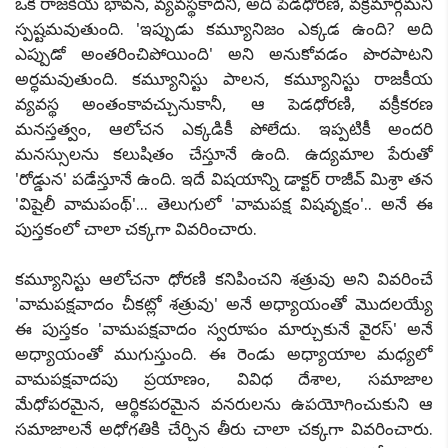
ఒక రాజకీయ భావన, వ్యవస్థకాదని, అది పెడధోరణి, వక్రమార్గమని
స్పష్టమవుతుంది. 'ఇప్పుడు కమ్యూనిజం ఎక్కడ ఉంది? అది
ఎప్పుడో అంతరించిపోయింది' అని అనుకోవడం పొరపాటని
అర్ధమవుతుంది. కమ్యూనిస్టు పాలన, కమ్యూనిస్టు రాజకీయ
వ్యవస్థ అంతంకావచ్చునుకానీ, ఆ పెడధోరణి, వక్రీకరణ
మనస్తత్వం, ఆలోచన ఎక్కడికీ పోలేదు. ఇప్పటికీ అందరి
మనస్సులను కలుషితం చేస్తూనే ఉంది. ఉద్యమాల పేరుతో
'రోడ్డున' పడేస్తూనే ఉంది. ఇదే విషయాన్ని డాక్టర్ రాజీవ్ మిశ్రా తన
'విషైలీ వామపంథ్'... తెలుగులో 'వామపక్ష విషవృక్షం'.. అనే ఈ
పుస్తకంలో చాలా చక్కగా వివరించారు.
కమ్యూనిస్టు ఆలోచనా ధోరణి కనిపించని శత్రువు అని వివరించే
'వామపక్షవాదం చీకట్లో శత్రువు' అనే అధ్యాయంతో మొదలయ్యే
ఈ పుస్తకం 'వామపక్షవాదం స్వరూపం మార్చుకునే వైరస్' అనే
అధ్యాయంతో ముగుస్తుంది. ఈ రెండు అధ్యాయాల మధ్యలో
వామపక్షవాదపు ప్రయాణం, వివిధ దేశాల, సమాజాల
మేధోపరమైన, ఆర్థికపరమైన వనరులను ఉపయోగించుకుని ఆ
సమాజాలనే అధోగతికి చేర్చిన తీరు చాలా చక్కగా వివరించారు.