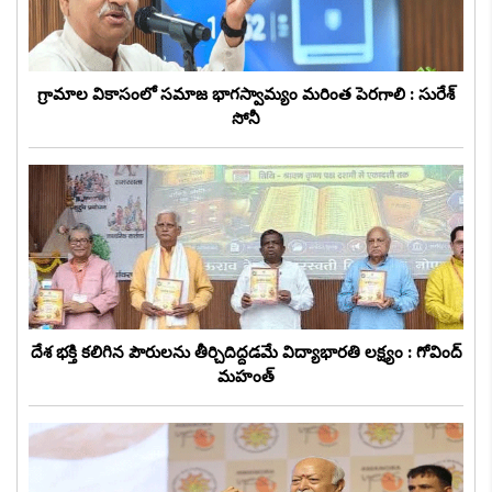
గ్రామాల వికాసంలో సమాజ భాగస్వామ్యం మరింత పెరగాలి : సురేశ్
సోనీ
దేశ భక్తి కలిగిన పౌరులను తీర్చిదిద్దడమే విద్యాభారతి లక్ష్యం : గోవింద్
మహంత్