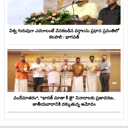
విశ్వ గురువుగా ఎదగాలంటే వెనకబడిన వర్గాలను ప్రధాన స్రవంతిలో
కలపాలి : భాగవత్
వందేమాతరం", "భారత్ మాతా కీ జై" నినాదాలకు ప్రజాదరణ..
జాతీయవాదానికి దక్కుతున్న ఆమోదం