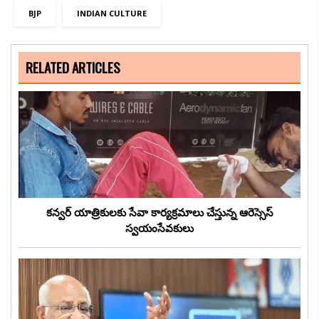
BJP
INDIAN CULTURE
RELATED ARTICLES
కన్వర్ యాత్రికులకు సేవా కార్యక్రమాలు చేస్తున్న ఆరెస్సెస్
స్వయంసేవకులు