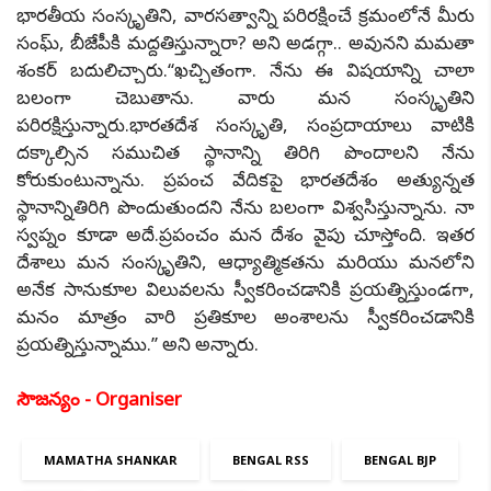
భారతీయ సంస్కృతిని, వారసత్వాన్ని పరిరక్షించే క్రమంలోనే మీరు
సంఘ్, బీజేపీకి మద్దతిస్తున్నారా? అని అడగ్గా.. అవునని మమతా
శంకర్ బదులిచ్చారు.‘‘ఖచ్చితంగా. నేను ఈ విషయాన్ని చాలా
బలంగా చెబుతాను. వారు మన సంస్కృతిని
పరిరక్షిస్తున్నారు.భారతదేశ సంస్కృతి, సంప్రదాయాలు వాటికి
దక్కాల్సిన సముచిత స్థానాన్ని తిరిగి పొందాలని నేను
కోరుకుంటున్నాను. ప్రపంచ వేదికపై భారతదేశం అత్యున్నత
స్థానాన్నితిరిగి పొందుతుందని నేను బలంగా విశ్వసిస్తున్నాను. నా
స్వప్నం కూడా అదే.ప్రపంచం మన దేశం వైపు చూస్తోంది. ఇతర
దేశాలు మన సంస్కృతిని, ఆధ్యాత్మికతను మరియు మనలోని
అనేక సానుకూల విలువలను స్వీకరించడానికి ప్రయత్నిస్తుండగా,
మనం మాత్రం వారి ప్రతికూల అంశాలను స్వీకరించడానికి
ప్రయత్నిస్తున్నాము.’’ అని అన్నారు.
సౌజన్యం - Organiser
MAMATHA SHANKAR
BENGAL RSS
BENGAL BJP