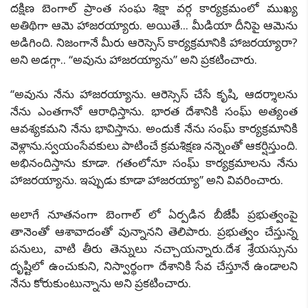
దక్షిణ బెంగాల్ ప్రాంత సంఘ శిక్షా వర్గ కార్యక్రమంలో ముఖ్య
అతిథిగా ఆమె హాజరయ్యారు. అయితే... మీడియా దీనిపై ఆమెను
అడిగింది. నిజంగానే మీరు ఆరెస్సెస్ కార్యక్రమానికి హాజరయ్యారా?
అని అడగ్గా.. ‘‘అవును హాజరయ్యాను’’ అని ప్రకటించారు.
‘‘అవును నేను హాజరయ్యాను. ఆరెస్సెస్ చేసే కృషి, ఆదర్శాలను
నేను ఎంతగానో ఆరాధిస్తాను. భారత దేశానికి సంఘ్ అత్యంత
ఆవశ్యకమని నేను భావిస్తాను. అందుకే నేను సంఘ్ కార్యక్రమానికి
వెళ్లాను.స్వయంసేవకులు పాటించే క్రమశిక్షణ నన్నెంతో ఆకర్షిస్తుంది.
అభినందిస్తాను కూడా. గతంలోనూ సంఘ్ కార్యక్రమాలను నేను
హాజరయ్యాను. ఇప్పుడు కూడా హాజరయ్యా’’ అని వివరించారు.
అలాగే నూతనంగా బెంగాల్ లో ఏర్పడిన బీజేపీ ప్రభుత్వంపై
తానెంతో ఆశావాదంతో వున్నానని తెలిపారు. ప్రభుత్వం చేస్తున్న
పనులు, వాటి తీరు తెన్నులు నచ్చాయన్నారు.దేశ శ్రేయస్సును
దృష్టిలో ఉంచుకుని, నిస్వార్థంగా దేశానికి సేవ చేస్తూనే ఉండాలని
నేను కోరుకుంటున్నాను అని ప్రకటించారు.