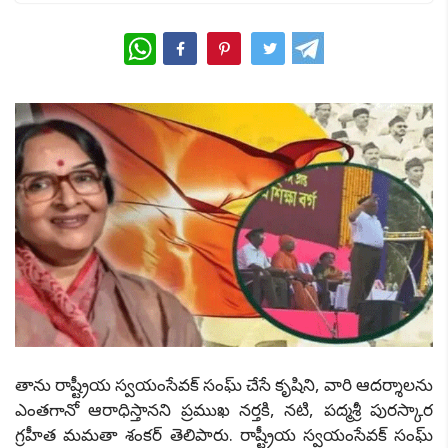
WhatsApp
తాను రాష్ట్రీయ స్వయంసేవక్ సంఘ్ చేసే కృషిని, వారి ఆదర్శాలను
ఎంతగానో ఆరాధిస్తానని ప్రముఖ నర్తకి, నటి, పద్మశ్రీ పురస్కార
గ్రహీత మమతా శంకర్ తెలిపారు. రాష్ట్రీయ స్వయంసేవక్ సంఘ్