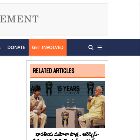
S
DONATE
GET INVOLVED
RELATED ARTICLES
భారతీయ మహిళా పాత్ర.. ఆరెస్సెస్-