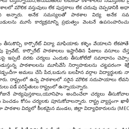
సూలు చేస్తున్నాయని,అనుమతులు లేకుండా కళాశాలలు నడుస్తుంటే ప్
ాశాలలో మౌలిక వస్తువులు లేక పుస్తకాలు లేక చదువు చెప్పడానికి అధ
నారని అన్నారు. అనేక సమస్యలతో పాఠశాల విద్య అనేక సమ
తో బడులను మూసే కార్యక్రమాన్ని ప్రభుత్వం వెంటనే ఉపసంహరించు
 తీసుకొచ్చి కార్పొరేట్ విద్యా మాఫియాకు కళ్ళెం వేయాలని లేకపోతే వి
్రైవేట్, కార్పొరేట్ పాఠశాలలు ఇష్టారీతిన ఫీజులు వసూలు చేస్తు
ాలలపై ఇప్పటి వరకు చర్యలు ఎందుకు తీసుకోలేదో సమాధానం చెప్పాల
స్తున్న పాఠశాలలను మూసివేసి నిర్వాహకులను చట్టపరంగా శిక్ష
ని పకడ్బందీగా అమలు చేసి పేద,బడుగు బలహీన వర్గాల విద్యార్థులకు 
శారు. రాష్ట్రంలో ఉన్న పాఠశాలలో సరైన మౌలిక సదుపాయాలు లేవని
ులు పడే పరిస్థితులు రాష్ట్రంలో ఉన్నాయన్నారు.
ోజునే పాఠ్యపుస్తకాలు,యూనిఫాం అందించేలా చర్యలు తీసుకోవాలన
్యను పెంచడం కోసం చర్యలకు పూనుకోవాలన్నారు. రాష్ట్ర వ్యాప్తంగా ఖాళ
విధంగా పాఠశాల విద్యలో కీలకమైన మండల, జిల్లా విద్యాధికారులను (M