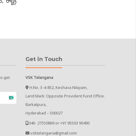
 రాష్ట్ర
Get in Touch
to get
VSK Telangana
H.No. 3-4-852, Keshava Nilayam,
Land Mark: Opposite Provident Fund Office.
Barkatpura,
Hyderabad – 500027
040- 27550869 or +91 95503 90490
vsktelangana@gmail.com