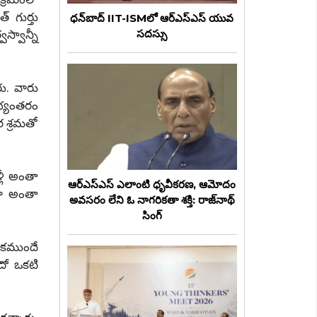
 గుర్తు
ధన్‌బాద్‌ IIT-ISMలో ఆర్ఎస్ఎస్ యువ
్వాన్నీ
సదస్సు
ు. వారు
అభ్యంతరం
ర శ్రమతో
్లీ అంతా
ఆర్ఎస్ఎస్ ఎలాంటి ధృవీకరణ, ఆమోదం
ారా అంతా
అవసరం లేని ఓ నాగరికతా శక్తి: రాజ్‌నాథ్
సింగ్
వకముందే
ఏదో ఒకటి