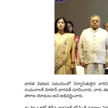
భారత విభజన సమయంలో నిర్వాసితులైన వారిని "
సంఘచాలక్ మోహన్ భాగవత్ సూచించారు. వారు తమ వి
పోరాట యోధులు అని అభివర్ణించారు.
ఈ నెల ఒకటో తేదీన నాగపూర్ లో సింధీ సమాజం నిర్వహి