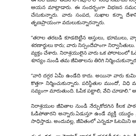
ఆయన మాట్లాడారు. ఈ సందర్భంగా విభజన సమయంలో
చేసుకున్నారు. వారు సంపద, సుఖాల కన్నా దేశాన్న
తృణప్రాయంగా వదులుకున్నారన్నారు.
“తరాల తరబడి కూడబెట్టిన ఆస్తులు, భూములు, వ్యా
శరణార్థులు కారు; వారు నిస్సందేహంగా నిర్వాసితుల
వ్యక్తం చేశారు. నిరాశ్రయులైన వారు ఒక పోరాటంలో 
శూన్యం నుండి తమ జీవితాలను తిరిగి నిర్మించుకున్
‘‘వారి దగ్గర ఏమీ ఉండేది కాదు. అయినా వారు కుమిలి
కొత్తగా నిర్మించుకున్నారు. పరిస్థితుల ముందో, వ
సవ్యంగా మారుతుంది. ఓపిక పట్టాలి, వేచి చూడాలి.’’
నిరాశ్రయుల జీవితాల నుండి నేర్చుకోదగిన కీలక ప
ఓడిపోతారని అన్నారు.ఏడుస్తూ ఉండే వ్యక్తి యుద్ధ
సాధిస్తాడు. అందువల్ల, జీవితంలో ఎన్నడూ ఓటమిని 