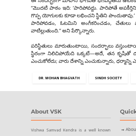
ఈ సందర్భంగా మోహన్ భాగవత్ భగవద్గీతను ఉటంకించారు. 
‘‘మొదటి పాఠం ఇది: ‘పారిపోవద్దు. పారిపోతే అపకీర్తి
గొప్ప యోగులకు కూడా లభించని స్థితిని పొందుతావు.
పారిపోవడం, ఓటమిని అంగీకరించడం, చేతులు 
వాటిల్లుతుంది.” అని పేర్కొన్నారు.
పరిస్థితులు మారుతుంటాయి, సందర్భాలు వస్తుంటా
స్థిరంగా నిలిచిపోయేది ఒక్కటే—అదే, తన కృషితో ద
ఎంచుకోలేదు; వారు దేశాన్ని ఎంచుకున్నారు, ధర్మాన్ని 
DR. MOHAN BHAGVATH
SINDH SOCIETY
About VSK
Quick
Abou
Vishwa Samvad Kendra is a well known