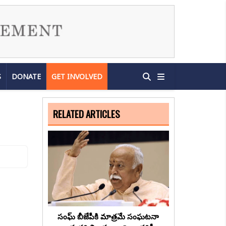
S
DONATE
GET INVOLVED
RELATED ARTICLES
సంఘ్ బీజేపీకి మాత్రమే సంఘటనా