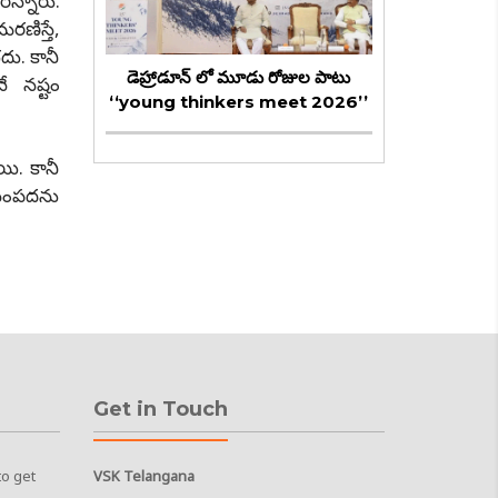
రన్నారు.
రణిస్తే,
దు. కానీ
డెహ్రాడూన్ లో మూడు రోజుల పాటు
 నష్టం
‘‘young thinkers meet 2026’’
ి. కానీ
, సంపదను
Get in Touch
to get
VSK Telangana