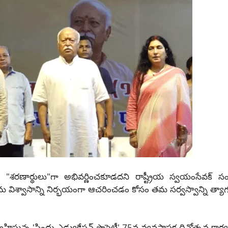
శరణార్థులు"గా అభివర్ణించకూడదని రాష్ట్రీయ స్వయంసేవక్ స
శ్వాసాన్ని నిర్భయంగా ఆచరించడం కోసం తమ సర్వస్వాన్ని త్యాగ
స్తున్న 'సింధు ఎడ్యుకేషన్ సొసైటీ' 75వ వ్యవస్థాపక దినోత్సవ కార్