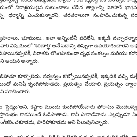
 నిరాశ్రయులైన కుటుంబాలు చేసిన త్యాగాన్ని మోహన్ భాగవత్
ి, ధర్మాన్ని ఎంచుకున్నారని, తరతరాలుగా సంపాదించుకున్న సర్వస
పారాలు, భూములు.. ఇలా అన్నింటినీ వదిలేసి, ఇక్కడి వచ్చారన్నార
ు. వారి విషయంలో ‘శరణార్థి’ అనే పదాన్ని తప్పుగా ఉపయోగించారని 
ఓడిపోయినప్పటికీ, నిరాశకు లొంగిపోకుండా దృఢ సంకల్పం మరియు కఠో
నారని ఆయన అన్నారు.
పోతూ కూర్చోలేదు. సర్వస్వం కోల్పోయినప్పటికీ, ఇక్కడికి వచ్చి మళ
ిధి ముందో మనిషి కృంగిపోకూడదు. ప్రయత్నం చేయాలి. ప్రయత్నం ద్వ
 అని సూచించారు.
ాఠం 'స్థైర్యం'అని, కష్టాల ముందు కుంగిపోయేవారు పోరాటం మొదలవ్
ం ప్రారంభం కాకముందే ఓడిపోతాడు. కానీ పోరాడేవాడు ఎల్లప్పుడూ 
అంగీకరించకూడదు, పారిపోకూడదు.అని పిలుపునిచ్చారు.