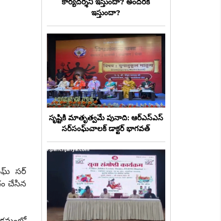
కార్యదర్శిని ఇస్తుందా? అందరికీ
ఇస్తుందా?
సృష్టికి మాతృత్వమే పునాది: ఆర్‌ఎస్‌ఎస్
సర్‌సంఘ్‌చాలక్ డాక్టర్ భాగవత్
ంఘ్ సర్
ం చేసిన
యక్రమంలో