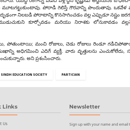
యుద్ధ రంగాన్ని విడిచి వెళ్లొద్దని కృష్ణుడు అర్జునునికి బోధించా
ని మూటగట్టుకుంటావు. పోరాడి గెలిస్తే గౌరవాన్ని పొందుతావు. ఒకవేళ మ
’ దృఢంగా నిలబడి పోరాటాన్ని కొనసాగించడం వల్ల ఎప్పుడూ నష్టం జరగ
ముడుచుకుని కూర్చోవడం మరియు నిరాశకు లోనుకావడం వల్లనే
యి, పోతుంటాయి; మంచి రోజులు, చెడు రోజులు రెండూ గడిచిపోతాయ
ుఃఖాన్ని అధిగమించి ఎదిగే వ్యక్తి. వారు వృత్తులను ఎంచుకోలేదు
ఎంచుకున్నారు. అని ప్రశంసించారు.
SINDH EDUCATION SOCIETY
PARTICIAN
 Links
Newsletter
t Us
Sign up with your name and email 