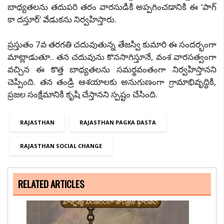
బాధ్యతలను తదుపరి తరం వారసుడికి అప్పగించడానికి ఈ ‘పాగ్
కా దస్తూర్’ వేడుకను నిర్వహిస్తారు.
ప్రస్తుతం 7వ తరగతి చదువుతున్న తేజస్వి కుమారి ఈ సందర్భంగా
మాట్లాడుతూ.. తన చదువును కొనసాగిస్తూనే, వంశ వారసత్వంగా
వచ్చిన ఈ కొత్త బాధ్యతలను సమర్థవంతంగా నిర్వహిస్తానని
చెప్పింది. తన తండ్రి ఆశయాలకు అనుగుణంగా గ్రామాభివృద్ధికి,
ప్రజల సంక్షేమానికి కృషి చేస్తానని స్పష్టం చేసింది.
RAJASTHAN
RAJASTHAN PAGKA DASTA
RAJASTHAN SOCIAL CHANGE
RELATED ARTICLES