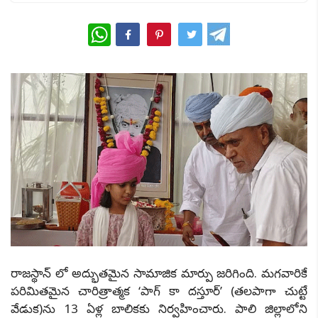
WhatsApp
రాజస్థాన్ లో అద్భుతమైన సామాజిక మార్పు జరిగింది. మగవారికే
పరిమితమైన చారిత్రాత్మక ‘పాగ్ కా దస్తూర్’ (తలపాగా చుట్టే
వేడుక)ను 13 ఏళ్ల బాలికకు నిర్వహించారు. పాలి జిల్లాలోని