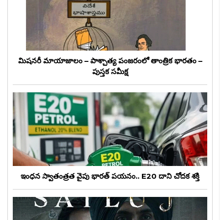
మిషనరీ మాయాజాలం – పాశ్చాత్య పంజరంలో తాంత్రిక భారతం –
పుస్తక సమీక్ష
ఇంధన స్వాతంత్రత వైపు భారత్ పయనం.. E20 దాని చోదక శక్తి