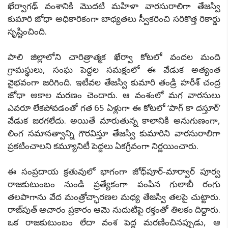
ఖేర్వాగఢ్ వంశానికి మొదటి మహిళా వారసురాలిగా తేజస్వి
కుమారి జోధా అధికారికంగా బాధ్యతలు స్వీకరించి సరికొత్త రికార్డు
సృష్టించింది.
పాలి జిల్లాలోని చారిత్రాత్మక ఖేర్వా కోటలో వందల మంది
గ్రామస్థులు, సంఘ పెద్దల సమక్షంలో ఈ వేడుక అత్యంత
వైభవంగా జరిగింది. ఇటీవల తేజస్వి కుమారి తండ్రి హరీశ్ చంద్ర
జోధా అకాల మరణం చెందారు. ఆ వంశంలో మగ వారసులు
ఎవరూ లేకపోవడంతో గత 65 ఏళ్లుగా ఈ కోటలో ‘పాగ్ కా దస్తూర్’
వేడుక జరగలేదు. అయితే మారుతున్న కాలానికి అనుగుణంగా,
లింగ సమానత్వాన్ని గౌరవిస్తూ తేజస్వి కుమారిని వారసురాలిగా
ప్రకటించాలని కమ్యూనిటీ పెద్దలు ఏకగ్రీవంగా నిర్ణయించారు.
ఈ సంప్రదాయ క్రతువులో భాగంగా జోధ్‌పూర్-మార్వార్ పూర్వ
రాజకుటుంబం నుండి ప్రత్యేకంగా పంపిన గులాబీ రంగు
తలపాగాను వేద మంత్రోచ్ఛారణల మధ్య తేజస్వి తలపై చుట్టారు.
రాజ్‌పుత్ ఆచారం ప్రకారం ఆమె నుదుటిపై రక్తంతో తిలకం దిద్దారు.
ఒక రాజకుటుంబం లేదా వంశ పెద్ద మరణించినప్పుడు, ఆ