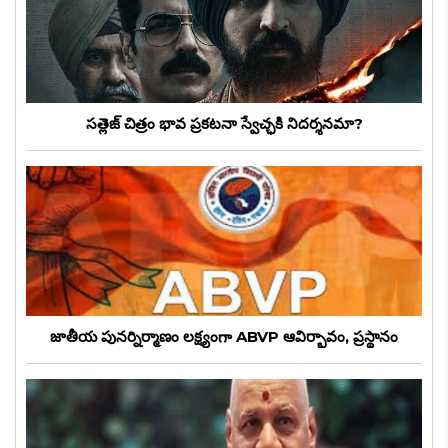
సత్లెజ్ చిత్రం భావ ప్రకటనా స్వేచ్ఛకి నిదర్శనమా?
జాతీయ పునర్నిర్మాణం లక్ష్యంగా ABVP ఆవిర్భావం, ప్రస్థానం