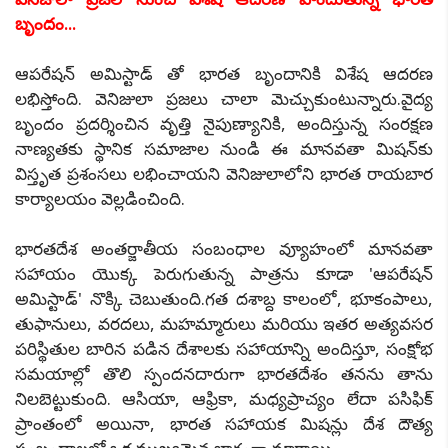
బృందం...
ఆపరేషన్ అమిస్టాడ్ తో భారత బృందానికి విశేష ఆదరణ
లభిస్తోంది. వెనిజులా ప్రజలు చాలా మెచ్చుకుంటున్నారు.వైద్య
బృందం ప్రదర్శించిన వృత్తి నైపుణ్యానికి, అందిస్తున్న సంరక్షణ
నాణ్యతకు స్థానిక సమాజాల నుండి ఈ మానవతా మిషన్‌కు
విస్తృత ప్రశంసలు లభించాయని వెనిజులాలోని భారత రాయబార
కార్యాలయం వెల్లడించింది.
భారతదేశ అంతర్జాతీయ సంబంధాల వ్యూహంలో మానవతా
సహాయం యొక్క పెరుగుతున్న పాత్రను కూడా 'ఆపరేషన్
అమిస్టాడ్' నొక్కి చెబుతుంది.గత దశాబ్ద కాలంలో, భూకంపాలు,
తుఫానులు, వరదలు, మహమ్మారులు మరియు ఇతర అత్యవసర
పరిస్థితుల బారిన పడిన దేశాలకు సహాయాన్ని అందిస్తూ, సంక్షోభ
సమయాల్లో తొలి స్పందనదారుగా భారతదేశం తనను తాను
నిలబెట్టుకుంది. ఆసియా, ఆఫ్రికా, మధ్యప్రాచ్యం లేదా పసిఫిక్
ప్రాంతంలో అయినా, భారత సహాయక మిషన్లు దేశ దౌత్య