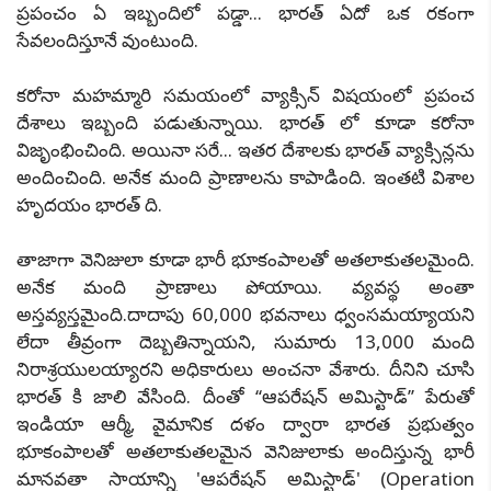
ప్రపంచం ఏ ఇబ్బందిలో పడ్డా... భారత్ ఏదో ఒక రకంగా
సేవలందిస్తూనే వుంటుంది.
కరోనా మహమ్మారి సమయంలో వ్యాక్సిన్ విషయంలో ప్రపంచ
దేశాలు ఇబ్బంది పడుతున్నాయి. భారత్ లో కూడా కరోనా
విజృంభించింది. అయినా సరే... ఇతర దేశాలకు భారత్ వ్యాక్సిన్లను
అందించింది. అనేక మంది ప్రాణాలను కాపాడింది. ఇంతటి విశాల
హృదయం భారత్ ది.
తాజాగా వెనిజులా కూడా భారీ భూకంపాలతో అతలాకుతలమైంది.
అనేక మంది ప్రాణాలు పోయాయి. వ్యవస్థ అంతా
అస్తవ్యస్తమైంది.దాదాపు 60,000 భవనాలు ధ్వంసమయ్యాయని
లేదా తీవ్రంగా దెబ్బతిన్నాయని, సుమారు 13,000 మంది
నిరాశ్రయులయ్యారని అధికారులు అంచనా వేశారు. దీనిని చూసి
భారత్ కి జాలి వేసింది. దీంతో ‘‘ఆపరేషన్ అమిస్టాడ్’’ పేరుతో
ఇండియా ఆర్మీ, వైమానిక దళం ద్వారా భారత ప్రభుత్వం
భూకంపాలతో అతలాకుతలమైన వెనిజులాకు అందిస్తున్న భారీ
మానవతా సాయాన్ని 'ఆపరేషన్ అమిస్టాడ్' (Operation