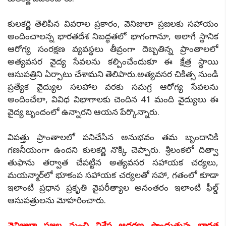
కులకర్ణి తెలిపిన వివరాల ప్రకారం, వెనిజులా ప్రజలకు సహాయం
అందించాలన్న భారతదేశ నిబద్ధతలో భాగంగానూ, అలాగే స్థానిక
ఆరోగ్య సంరక్షణ వ్యవస్థలు తీవ్రంగా దెబ్బతిన్న ప్రాంతాలలో
అత్యవసర వైద్య సేవలను కల్పించేందుకూ ఈ క్షేత్ర స్థాయి
ఆసుపత్రిని ఏర్పాటు చేశామని తెలిపారు.అత్యవసర చికిత్స నుండి
ప్రత్యేక వైద్యుల సలహాల వరకు సమగ్ర ఆరోగ్య సేవలను
అందించేలా, వివిధ విభాగాలకు చెందిన 41 మంది వైద్యులు ఈ
వైద్య బృందంలో ఉన్నారని ఆయన పేర్కొన్నారు.
విపత్తు ప్రాంతాలలో పనిచేసిన అనుభవం తమ బృందానికి
గణనీయంగా ఉందని కులకర్ణి నొక్కి చెప్పారు. శ్రీలంకలో దిత్వా
తుఫాను తర్వాత చేపట్టిన అత్యవసర సహాయక చర్యలు,
మయన్మార్‌లో భూకంప సహాయక చర్యలతో సహా, గతంలో కూడా
ఇలాంటి ప్రధాన ప్రకృతి వైపరీత్యాల అనంతరం ఇలాంటి ఫీల్డ్
ఆసుపత్రులను మోహరించారు.
వెనిజులా ప్రజల నుంచి విశేష ఆదరణ పొందుతున్న భారత