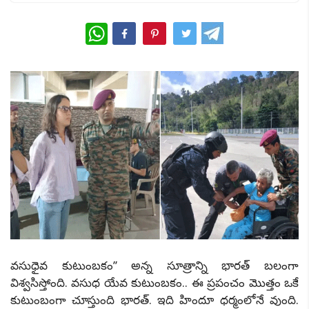
WhatsApp
వసుధైవ కుటుంబకం’’ అన్న సూత్రాన్ని భారత్ బలంగా
విశ్వసిస్తోంది. వసుధ యేవ కుటుంబకం.. ఈ ప్రపంచం మొత్తం ఒకే
కుటుంబంగా చూస్తుంది భారత్. ఇది హిందూ ధర్మంలోనే వుంది.