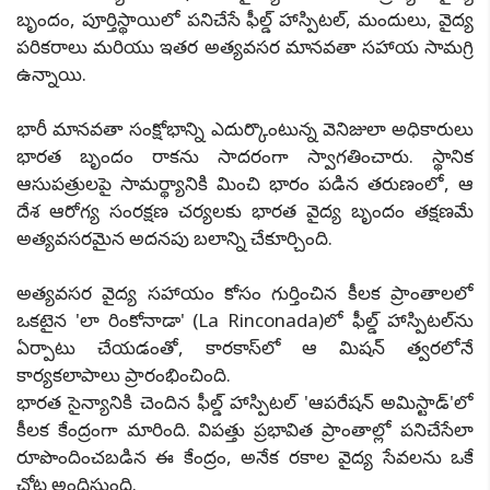
బృందం, పూర్తిస్థాయిలో పనిచేసే ఫీల్డ్ హాస్పిటల్, మందులు, వైద్య
పరికరాలు మరియు ఇతర అత్యవసర మానవతా సహాయ సామగ్రి
ఉన్నాయి.
భారీ మానవతా సంక్షోభాన్ని ఎదుర్కొంటున్న వెనిజులా అధికారులు
భారత బృందం రాకను సాదరంగా స్వాగతించారు. స్థానిక
ఆసుపత్రులపై సామర్థ్యానికి మించి భారం పడిన తరుణంలో, ఆ
దేశ ఆరోగ్య సంరక్షణ చర్యలకు భారత వైద్య బృందం తక్షణమే
అత్యవసరమైన అదనపు బలాన్ని చేకూర్చింది.
అత్యవసర వైద్య సహాయం కోసం గుర్తించిన కీలక ప్రాంతాలలో
ఒకటైన 'లా రింకోనాడా' (La Rinconada)లో ఫీల్డ్ హాస్పిటల్‌ను
ఏర్పాటు చేయడంతో, కారకాస్‌లో ఆ మిషన్ త్వరలోనే
కార్యకలాపాలు ప్రారంభించింది.
భారత సైన్యానికి చెందిన ఫీల్డ్ హాస్పిటల్ 'ఆపరేషన్ అమిస్టాడ్'లో
కీలక కేంద్రంగా మారింది. విపత్తు ప్రభావిత ప్రాంతాల్లో పనిచేసేలా
రూపొందించబడిన ఈ కేంద్రం, అనేక రకాల వైద్య సేవలను ఒకే
చోట అందిస్తుంది.