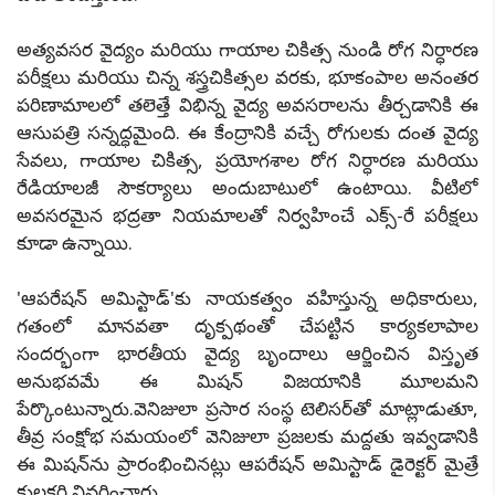
అత్యవసర వైద్యం మరియు గాయాల చికిత్స నుండి రోగ నిర్ధారణ
పరీక్షలు మరియు చిన్న శస్త్రచికిత్సల వరకు, భూకంపాల అనంతర
పరిణామాలలో తలెత్తే విభిన్న వైద్య అవసరాలను తీర్చడానికి ఈ
ఆసుపత్రి సన్నద్ధమైంది. ఈ కేంద్రానికి వచ్చే రోగులకు దంత వైద్య
సేవలు, గాయాల చికిత్స, ప్రయోగశాల రోగ నిర్ధారణ మరియు
రేడియాలజీ సౌకర్యాలు అందుబాటులో ఉంటాయి. వీటిలో
అవసరమైన భద్రతా నియమాలతో నిర్వహించే ఎక్స్-రే పరీక్షలు
కూడా ఉన్నాయి.
'ఆపరేషన్ అమిస్టాడ్'కు నాయకత్వం వహిస్తున్న అధికారులు,
గతంలో మానవతా దృక్పథంతో చేపట్టిన కార్యకలాపాల
సందర్భంగా భారతీయ వైద్య బృందాలు ఆర్జించిన విస్తృత
అనుభవమే ఈ మిషన్ విజయానికి మూలమని
పేర్కొంటున్నారు.వెనిజులా ప్రసార సంస్థ టెలిసర్‌తో మాట్లాడుతూ,
తీవ్ర సంక్షోభ సమయంలో వెనిజులా ప్రజలకు మద్దతు ఇవ్వడానికి
ఈ మిషన్‌ను ప్రారంభించినట్లు ఆపరేషన్ అమిస్టాడ్ డైరెక్టర్ మైత్రే
కులకర్ణి వివరించారు.