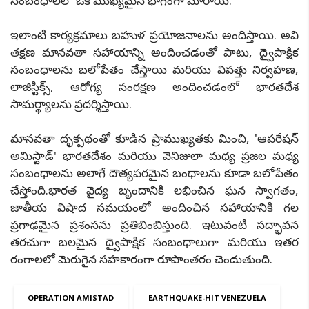
సంబంధాలలో ఒక ముఖ్యమైన భాగంగా మారాయి.
ఇలాంటి కార్యక్రమాలు బహుళ ప్రయోజనాలను అందిస్తాయి. అవి
తక్షణ మానవతా సహాయాన్ని అందించడంతో పాటు, ద్వైపాక్షిక
సంబంధాలను బలోపేతం చేస్తాయి మరియు విపత్తు నిర్వహణ,
లాజిస్టిక్స్, ఆరోగ్య సంరక్షణ అందించడంలో భారతదేశ
సామర్థ్యాలను ప్రదర్శిస్తాయి.
మానవతా దృక్పథంతో కూడిన ప్రాముఖ్యతకు మించి, 'ఆపరేషన్
అమిస్టాడ్' భారతదేశం మరియు వెనిజులా మధ్య ప్రజల మధ్య
సంబంధాలను అలాగే దౌత్యపరమైన బంధాలను కూడా బలోపేతం
చేస్తోంది.భారత వైద్య బృందానికి లభించిన ఘన స్వాగతం,
జాతీయ విషాద సమయంలో అందించిన సహాయానికి గల
ప్రగాఢమైన ప్రశంసను ప్రతిబింబిస్తుంది. ఇటువంటి సద్భావన
తరచుగా బలమైన ద్వైపాక్షిక సంబంధాలుగా మరియు ఇతర
రంగాలలో మెరుగైన సహకారంగా రూపాంతరం చెందుతుంది.
OPERATION AMISTAD
EARTHQUAKE-HIT VENEZUELA