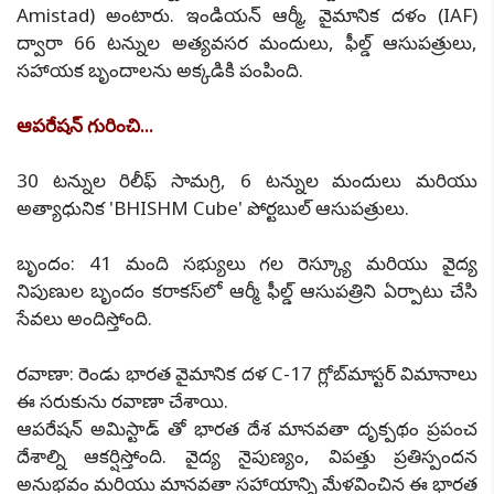
Amistad) అంటారు. ఇండియన్ ఆర్మీ, వైమానిక దళం (IAF)
ద్వారా 66 టన్నుల అత్యవసర మందులు, ఫీల్డ్ ఆసుపత్రులు,
సహాయక బృందాలను అక్కడికి పంపింది.
ఆపరేషన్ గురించి...
30 టన్నుల రిలీఫ్ సామగ్రి, 6 టన్నుల మందులు మరియు
అత్యాధునిక 'BHISHM Cube' పోర్టబుల్ ఆసుపత్రులు.
బృందం: 41 మంది సభ్యులు గల రెస్క్యూ మరియు వైద్య
నిపుణుల బృందం కరాకస్‌లో ఆర్మీ ఫీల్డ్ ఆసుపత్రిని ఏర్పాటు చేసి
సేవలు అందిస్తోంది.
రవాణా: రెండు భారత వైమానిక దళ C-17 గ్లోబ్‌మాస్టర్ విమానాలు
ఈ సరుకును రవాణా చేశాయి.
ఆపరేషన్ అమిస్టాడ్ తో భారత దేశ మానవతా దృక్పథం ప్రపంచ
దేశాల్ని ఆకర్షిస్తోంది. వైద్య నైపుణ్యం, విపత్తు ప్రతిస్పందన
అనుభవం మరియు మానవతా సహాయాన్ని మేళవించిన ఈ భారత