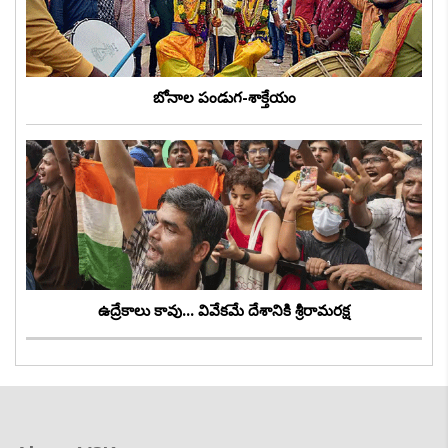
బోనాల పండుగ-శాక్తేయం
ఉద్రేకాలు కావు... వివేకమే దేశానికి శ్రీరామరక్ష