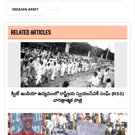
INDAIAN ARMY
RELATED ARTICLES
క్విట్ ఇండియా ఉద్యమంలో రాష్ట్రీయ స్వయంసేవక్ సంఘ్ (RSS)
చారిత్రాత్మక పాత్ర