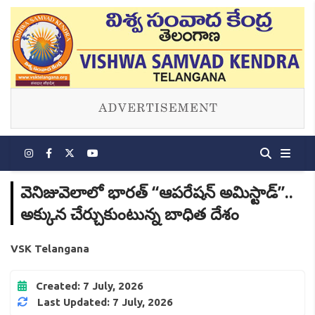
వెనిజువెలాలో భారత్ ‘‘ఆపరేషన్ అమిస్టాడ్’’..
అక్కున చేర్చుకుంటున్న బాధిత దేశం
VSK Telangana
Created: 7 July, 2026
Last Updated: 7 July, 2026