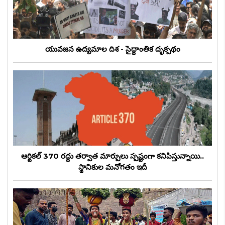
యువజన ఉద్యమాల దిశ - సైద్ధాంతిక దృక్పథం
ఆర్టికల్ 370 రద్దు తర్వాత మార్పులు స్పష్టంగా కనిపిస్తున్నాయి..
స్థానికుల మనోగతం ఇదీ