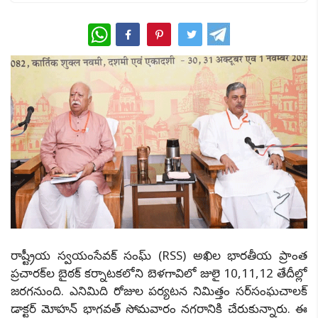
WhatsApp
రాష్ట్రీయ స్వయంసేవక్ సంఘ్ (RSS) అఖిల భారతీయ ప్రాంత
ప్రచారక్‌ల బైఠక్ కర్నాటకలోని బెళగావిలో జులై 10,11,12 తేదీల్లో
జరగనుంది. ఎనిమిది రోజుల పర్యటన నిమిత్తం సర్‌సంఘచాలక్
డాక్టర్ మోహన్ భాగవత్ సోమవారం నగరానికి చేరుకున్నారు. ఈ