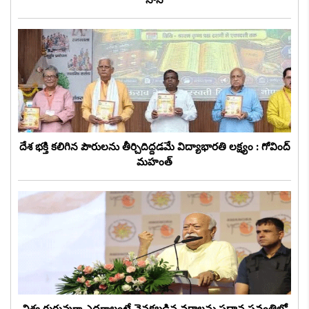
దేశ భక్తి కలిగిన పౌరులను తీర్చిదిద్దడమే విద్యాభారతి లక్ష్యం : గోవింద్
మహంత్
విశ్వ గురువుగా ఎదగాలంటే వెనకబడిన వర్గాలను ప్రధాన స్రవంతిలో