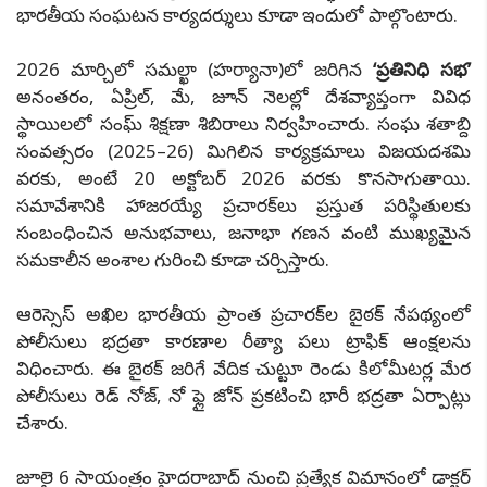
భారతీయ సంఘటన కార్యదర్శులు కూడా ఇందులో పాల్గొంటారు.
2026 మార్చిలో సమల్ఖా (హర్యానా)లో జరిగిన
‘ప్రతినిధి సభ’
అనంతరం, ఏప్రిల్, మే, జూన్ నెలల్లో దేశవ్యాప్తంగా వివిధ
స్థాయిలలో సంఘ్ శిక్షణా శిబిరాలు నిర్వహించారు. సంఘ శతాబ్ది
సంవత్సరం (2025–26) మిగిలిన కార్యక్రమాలు విజయదశమి
వరకు, అంటే 20 అక్టోబర్ 2026 వరకు కొనసాగుతాయి.
సమావేశానికి హాజరయ్యే ప్రచారక్‌లు ప్రస్తుత పరిస్థితులకు
సంబంధించిన అనుభవాలు, జనాభా గణన వంటి ముఖ్యమైన
సమకాలీన అంశాల గురించి కూడా చర్చిస్తారు.
ఆరెస్సెస్ అఖిల భారతీయ ప్రాంత ప్రచారక్‌ల బైఠక్ నేపథ్యంలో
పోలీసులు భద్రతా కారణాల రీత్యా పలు ట్రాఫిక్ ఆంక్షలను
విధించారు. ఈ బైఠక్ జరిగే వేదిక చుట్టూ రెండు కిలోమీటర్ల మేర
పోలీసులు రెడ్ నోజ్, నో ఫ్లై జోన్ ప్రకటించి భారీ భద్రతా ఏర్పాట్లు
చేశారు.
జూలై 6 సాయంత్రం హైదరాబాద్ నుంచి ప్రత్యేక విమానంలో డాక్టర్