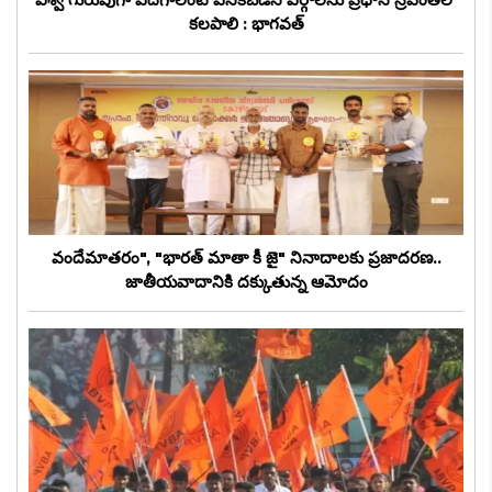
కలపాలి : భాగవత్
వందేమాతరం", "భారత్ మాతా కీ జై" నినాదాలకు ప్రజాదరణ..
జాతీయవాదానికి దక్కుతున్న ఆమోదం