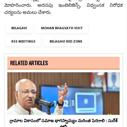
మోహరించారు. అదనపు ఇంటెలిజెన్స్, విధ్వంసక నిరోధక
చర్యలను అమలు చేశారు.
BELAGAVI
MOHAN BHAGVATH VISIT
RSS MEETINGS
BELAGAVI RED ZONE
RELATED ARTICLES
గ్రామాల వికాసంలో సమాజ భాగస్వామ్యం మరింత పెరగాలి : సురేశ్
సోనీ