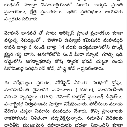
భాగవత్ సాంబ్రా విమానాశ్రయంలో దిగారు. అక్కడ ప్రాంత
ప్రచారకులు, క్షేత్ర ప్రచారకులు, ఇతర ప్రతినిధులు ఆయనకు
స్వాగతం పలికారు.
మోహన్ భాగవత్ తో పాటు ఆరెస్సెస్ ప్రాంత ప్రచారక్‌లు కూడా
వస్తున్న నేపథ్యంలో , బెళగావి డిప్యూటీ కమిషనర్ మహమ్మద్
రోషన్ జూలై 6 నుండి జూలై 14 వరకు ఉద్యమబాగ్‌లోని ఫౌండ్రీ
క్లస్టర్ గెస్ట్ హౌస్, ఆనగోల్‌లోని సంత్ మీరా స్కూల్, గూడ్స్ షెడ్
రోడ్డులోని జగన్నాథరావు జోషి స్మారక భవన్ చుట్టూ రెండు
కిలోమీటర్ల పరిధిని రెడ్ జోన్, నో-ఫ్లై జోన్‌గా ప్రకటించారు.
ఈ నిషేధాజ్ఞల ప్రకారం, నోటిఫైడ్ ఏరియా పరిధిలో డ్రోన్లు,
మానవరహిత వైమానిక వాహనాలు (UAVలు), మానవరహిత
విమాన వ్యవస్థలు (UAS), రిమోట్ కంట్రోల్డ్ ఫ్లయింగ్ డివైజ్‌లు,
పారాగ్లైడర్ల నిర్వహణను పూర్తిగా నిషేధించారు. పోలీసులు మూడు
వేదికల చుట్టూ నిఘాను ముమ్మరం చేశారు, కొన్ని ప్రాంతాలకు
రాకపోకలను నిశితంగా పర్యవేక్షిస్తున్నారు. సమావేశ వేదికలకు
దారితీసే ముఖ్యమైన రహదారులపై భద్రతా సిబ్బందిని కూడా