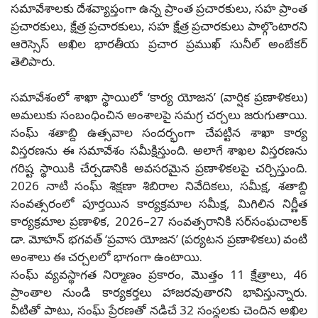
సమావేశాలకు దేశవ్యాప్తంగా ఉన్న ప్రాంత ప్రచారకులు, సహ ప్రాంత
ప్రచారకులు, క్షేత్ర ప్రచారకులు, సహ క్షేత్ర ప్రచారకులు పాల్గొంటారని
ఆరెస్సెస్ అఖిల భారతీయ ప్రచార ప్రముఖ్ సునీల్ అంబేకర్
తెలిపారు.
సమావేశంలో శాఖా స్థాయిలో ‘కార్య యోజన’ (వార్షిక ప్రణాళికలు)
అమలుకు సంబంధించిన అంశాలపై సమగ్ర చర్చలు జరుగుతాయి.
సంఘ్ శతాబ్ది ఉత్సవాల సందర్భంగా చేపట్టిన శాఖా కార్య
విస్తరణను ఈ సమావేశం సమీక్షిస్తుంది. అలాగే శాఖల విస్తరణను
గరిష్ట స్థాయికి చేర్చడానికి అవసరమైన ప్రణాళికలపై చర్చిస్తుంది.
2026 నాటి సంఘ్ శిక్షణా శిబిరాల నివేదికలు, సమీక్ష, శతాబ్ది
సంవత్సరంలో పూర్తయిన కార్యక్రమాల సమీక్ష, మిగిలిన నిర్ణీత
కార్యక్రమాల ప్రణాళిక, 2026–27 సంవత్సరానికి సర్‌సంఘచాలక్
డా. మోహన్ భగవత్ ‘ప్రవాస యోజన’ (పర్యటన ప్రణాళికలు) వంటి
అంశాలు ఈ చర్చలలో భాగంగా ఉంటాయి.
సంఘ్ వ్యవస్థాగత నిర్మాణం ప్రకారం, మొత్తం 11 క్షేత్రాలు, 46
ప్రాంతాల నుండి కార్యకర్తలు హాజరవుతారని భావిస్తున్నారు.
వీటితో పాటు, సంఘ్ ప్రేరణతో నడిచే 32 సంస్థలకు చెందిన అఖిల