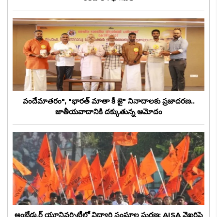
వందేమాతరం", "భారత్ మాతా కీ జై" నినాదాలకు ప్రజాదరణ..
జాతీయవాదానికి దక్కుతున్న ఆమోదం
అంబేడ్కర్ యూనివర్సిటీలో విద్యార్థి సంఘాల ఘర్షణ: AISA వైఖరిపై