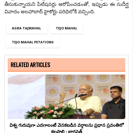
తీసుకున్నాయని పిటిషనర్లు ఆరోపించడంతో, ఇప్పుడు ఈ సుదీర్ఘ
వివాదం అలహాబాద్ హైకోర్టు పరిధిలోకి వచ్చింది.
AGRA TAJMAHAL
TEJO MAHAL
TEJO MAHAL PETATIONS
RELATED ARTICLES
విశ్వ గురువుగా ఎదగాలంటే వెనకబడిన వర్గాలను ప్రధాన స్రవంతిలో
కలపాలి : భాగవత్