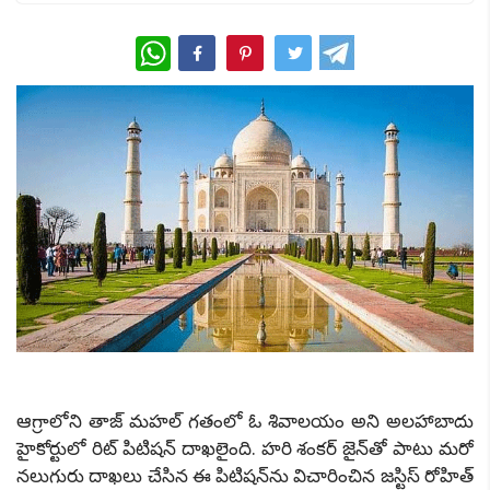
WhatsApp
ఆగ్రాలోని తాజ్ మహల్ గతంలో ఓ శివాలయం అని అలహాబాదు
హైకోర్టులో రిట్ పిటిషన్ దాఖలైంది. హరి శంకర్ జైన్‌తో పాటు మరో
నలుగురు దాఖలు చేసిన ఈ పిటిషన్‌ను విచారించిన జస్టిస్ రోహిత్