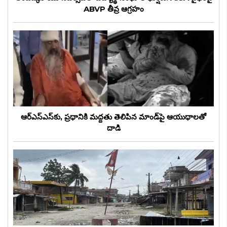
ABVP తీవ్ర ఆగ్రహం
ఆర్‌ఎస్‌ఎస్‌కు, ప్రధానికి మద్దతు తెలిపిన మాండ్‌పై ఆయుధాలతో
దాడి