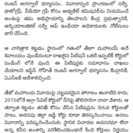
రంజన్ అగర్వాల్ ధర్మాసనం.. వివాదాస్పద ప్రాంగణంలో సర్వే,
ఫొటోగ్రఫీ, వీడియో గ్రఫీ కోసం అడ్వకేట్ కమిషనర్‌ను నియమించే
అంశంపై తమ అభిప్రాయాన్ని తెలపాలని కేంద్ర ప్రభుత్వానికి,
ఆర్కియాలజికల్ సర్వే ఆఫ్ ఇండియా అధికారులకు నోటీసులు
జారీ చేసింది.
ఆ చారిత్రాక కట్టడం స్థానంలో గతంలో తేజూ మహాలయ్ అనే
శివాలయం వుండేదంటూ దాఖలైన పిటిషన్ ఒకటి ఇప్పటికీ కోర్టులో
పెండింగ్ లోనే వుంది. ఈ పిటిషన్లకు సమాధానం దాఖలు
చేయాలని జస్టిస్ రోహిత్ రంజన్ అగర్వాల్ ధర్మాసనం కేంద్రానికి,
ఏఎస్ఐకి ఆదేశాలిచ్చింది.
తేజో మహాలయ వివాదంపై చట్టపరమైన పోరాటం ఈనాటిది కాదు;
2015లోనే ఆగ్రా సివిల్ కోర్టులో దీనిపై తొలిసారిగా దావా వేశారు. ఆ
తర్వాత కట్టడం తనిఖీ కోసం వేసిన పిటిషన్లను దిగువ కోర్టులతో
పాటు, అదనపు జిల్లా జడ్జి కోర్టు కూడా తిరస్కరించాయి. అసలు
వివాదాన్ని పరిష్కరించేందుకు స్థానిక విచారణ అవసరమా లేదా
అన్న కనీస అంశాన్ని పరిశీలించకుండానే కింది కోర్టులు నిర్ణయం