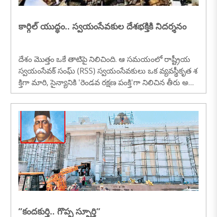
కార్గిల్ యుద్ధం.. స్వయంసేవకుల దేశభక్తికి నిదర్శనం
దేశం మొత్తం ఒకే తాటిపై నిలిచింది. ఆ సమయంలో రాష్ట్రీయ
స్వయంసేవక్ సంఘ్ (RSS) స్వయంసేవకులు ఒక వ్యవస్థీకృత శ
క్తిగా మారి, సైన్యానికి 'రెండవ రక్షణ పంక్తి'గా నిలిచిన తీరు అ
ద్వితీయం...
’’కందకుర్తి.. గొప్ప స్ఫూర్తి’’