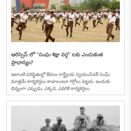
ఆరెస్సెస్ లో ‘‘సంఘ శిక్షా వర్గ’’ లకు ఎందుకంత
ప్రాధాన్యం?
ఇలాంటి పరిస్థితుల్లో కేవలం రాష్ట్రీయ స్వయంసేవక్ సంఘ్
మాత్రమే కార్యకర్తలు కావాలంటూ గగ్గోలు పెట్టదు. ఇందుకు
భిన్నంగా ఎప్పుడు, ఎక్కడ, ఎవరికి కార్యకర్తలు..