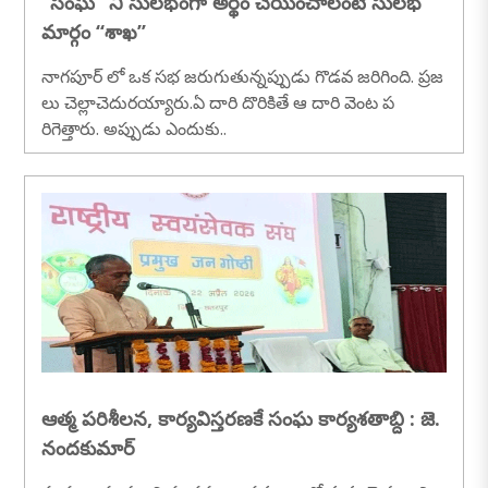
‘‘సంఘ్’’ ని సులభంగా అర్థం చేయించాలంటే సులభ
మార్గం ‘‘శాఖ’’
నాగపూర్ లో ఒక సభ జరుగుతున్నప్పుడు గొడవ జరిగింది. ప్రజ
లు చెల్లాచెదురయ్యారు.ఏ దారి దొరికితే ఆ దారి వెంట ప
రిగెత్తారు. అప్పుడు ఎందుకు..
ఆత్మ పరిశీలన, కార్యవిస్తరణకే సంఘ కార్యశతాబ్ది : జె.
నందకుమార్