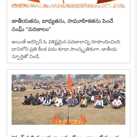
జాతీయతను, బాధ్యతను, సామూహికతను పెంచే
సంఘ్ ‘‘పదజాలం’’
అయితే ఆరెస్సెస్ ఓ విశిష్టమైన పదజాలాన్ని రూపొందించింది.
దానిలోని ప్రతి కీలక పదం కూడా సాంస్కృతికంగా, జాతీయ
స్ఫూర్తితో నిండే..