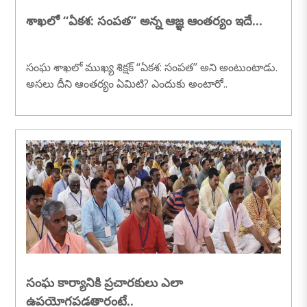
శాఖలో ‘‘ఏకశ: సంపత’’ అన్న ఆజ్ఞ ఆంతర్యం ఇదే...
సంఘ శాఖలో ముఖ్య శిక్షక్ ‘‘ఏకశ: సంపత’’ అని అంటుంటాడు.
అసలు దీని ఆంతర్యం ఏమిటి? ఎందుకు అంటారో..
సంఘ కార్యానికి ప్రచారకులు ఎలా
ఉపయోగపడతారంటే..