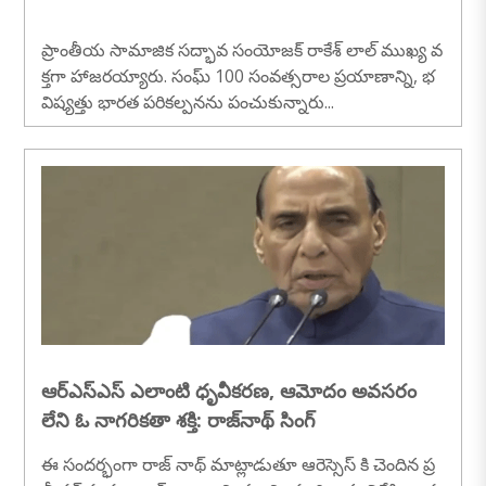
ప్రాంతీయ సామాజిక సద్భావ సంయోజక్ రాకేశ్ లాల్ ముఖ్య వ
క్తగా హాజరయ్యారు. సంఘ్ 100 సంవత్సరాల ప్రయాణాన్ని, భ
విష్యత్తు భారత పరికల్పనను పంచుకున్నారు...
ఆర్ఎస్ఎస్ ఎలాంటి ధృవీకరణ, ఆమోదం అవసరం
లేని ఓ నాగరికతా శక్తి: రాజ్‌నాథ్ సింగ్
ఈ సందర్భంగా రాజ్ నాథ్ మాట్లాడుతూ ఆరెస్సెస్ కి చెందిన ప్ర