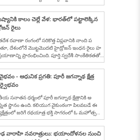
ష్యానికి కాలం చెల్లే వేళ: భారత్‌లో పట్టాలెక్కిన
రోజన్ రైలు
దేశ రవాణా రంగంలో సరికొత్త విప్లవానికి నాంది ప
తూ, దేశంలోనే మొట్టమొదటి హైడ్రోజన్ ఇంధన రైలు హ
్రయాణాన్ని ప్రారంభించింది. పూర్తి స్వదేశీ సాంకేతికతతో
ందించిన ఈ రైలును ప్రధానమంత్రి నరేంద్ర మోదీ హ
నాలోని జింద్ - సోనిపత్ మార్గంలో జెండా ఊపి
ి వైభవం - ఆధునిక ప్రగతి: పూరీ జగన్నాథ క్షేత్ర
రంభించారు. పర్యావరణ పరిరక్షణ, సుస్థిర రవాణా వ్యవస్థల
ర్వైభవం
టులో భాగంగా కేంద్ర ప్రభుత్వం ప్రతిష్టాత్మకంగా చేపట్టిన
రాజెక్ట్, సాంకేతిక రంగంలో భారతదేశ స్వయంసమృద్ధికి ఒక
ీయ సనాతన ధర్మంలో పూరీ జగన్నాథ క్షేత్రానికి అ
ుతునక. ఈ రాకతో హైడ్రోజన్ ఇంధనాన్ని రైల్వే కార్యక
న్నత స్థానం ఉంది. కలియుగ వైకుంఠంగా పిలవబడే ఈ
లలో వాడుతున్న ప్రపంచంలోని ..
యక్షేత్రంలో జరిగే రథయాత్ర భక్తి సాగరంలో ఓ మహోత్సవం.
తో పాటు భక్తుల రద్దీ పెరుగుతున్న వేళ, ఒడిశా ప్రభుత్వం
నాథ స్వామి ఆలయాన్ని , పూరీ నగరాన్ని ఆధ్యాత్మికత ఉ
ఢ వారాహి నవరాత్రులు: భయాందోళనల నుంచి
పడుతూనే, అంతర్జాతీయ స్థాయి మౌలిక వసతులతో ఆ