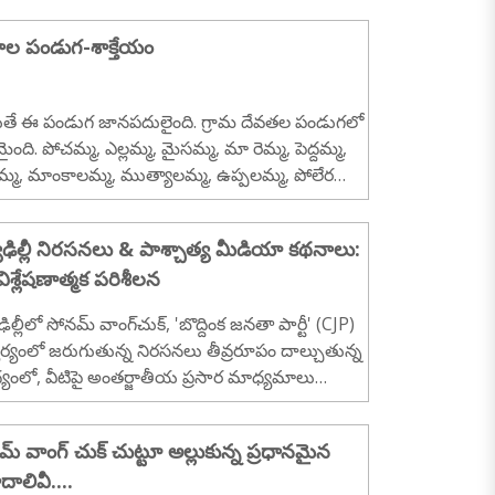
ాల పండుగ-శాక్తేయం
తే ఈ పండుగ జానపదులైంది. గ్రామ దేవతల పండుగలో
ైంది. పోచమ్మ, ఎల్లమ్మ, మైసమ్మ, మా రెమ్మ, పెద్దమ్మ,
్మ, మాంకాలమ్మ, ముత్యాలమ్మ, ఉప్పలమ్మ, పోలేరమ్మ,
మ్మ... వంటి.....
ూఢిల్లీ నిరసనలు & పాశ్చాత్య మీడియా కథనాలు:
ిశ్లేషణాత్మక పరిశీలన
ిల్లీలో సోనమ్ వాంగ్‌చుక్, 'బొద్దింక జనతా పార్టీ' (CJP)
ర్యంలో జరుగుతున్న నిరసనలు తీవ్రరూపం దాల్చుతున్న
్యంలో, వీటిపై అంతర్జాతీయ ప్రసార మాధ్యమాలు
్తున్న ఆసక్తి, వార్తల కవరేజ్ విధానంపై తీవ్ర చర్చ
తోంది. పారదర్శకమైన రిపోర్టింగ్ పేరిట సాగుతున్న ఈ ప్ర
్ వాంగ్ చుక్ చుట్టూ అల్లుకున్న ప్రధానమైన
లో ఏకపక్ష వైఖరి, అసత్య కథనాలు, వాస్తవాల విస్మరణ
దాలివీ....
టంగా కనిపిస్తున్నాయని నిపుణులు విశ్లేషిస్తున్నారు...