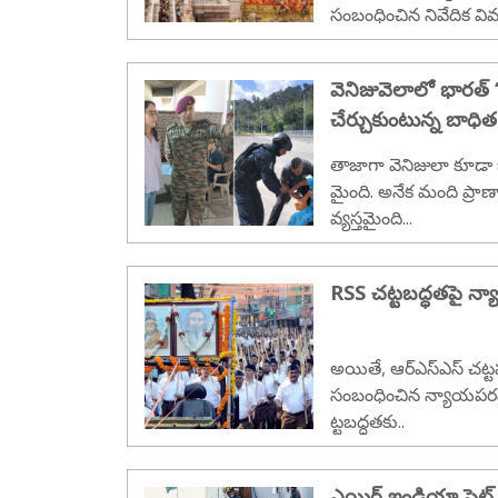
సంబంధించిన నివేదిక వ
క్కడ ఇస్తున్నాము:..
వెనిజువెలాలో భారత్ ‘
చేర్చుకుంటున్న బాధిత
తాజాగా వెనిజులా కూడ
మైంది. అనేక మంది ప్రా
వ్యస్తమైంది...
RSS చట్టబద్ధతపై న్యా
అయితే, ఆర్‌ఎస్‌ఎస్ చట్టప
సంబంధించిన న్యాయపరమైన 
ట్టబద్ధతకు..
ఎయిర్ ఇండియా ఫ్లైట