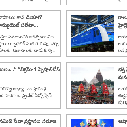
ాసాలు: శాన్ డియాగో
కాలు
ాన్యుయెల్ షలేటా
హైడ్
ుస్తూ సమాజానికి ఆదర్శంగా నిల
భారత
్థాయి క్యాథలిక్ మత గురువు, చర్చి
లుకు
హాలకు, విలాసాలకు వాడుకున్న ఘ
రిత ప
గించింది...
రూపొ
ర్యా
ం...’’ ‘‘విక్రమ్-1 స్పెషాలిటీస్
భక్త
ప్రా
పున
ఏర్పా
ఈ ప్
సరికొత్త అధ్యాయం ప్రారంభ
భారత
మచ్చ
సారిగా ఓ ప్రైవేట్ ఏర్పోస్పేస్
త్యు
లాపా
పుణ్
కాలం
జగన్
 సమితి సేవా ప్రస్థానం: సమాజ
ఆషా
ట్టి