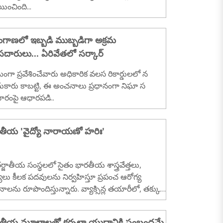
యించింది...
ంగాణలో ఇబ్బడి ముబ్బడిగా అక్రమ
దారులు... ఏరివేతలో సర్కార్
మంగా ప్రవేశించేవారు అధికారిక వలస రికార్డులలో న
కారు కాబట్టి, ఈ అంచనాలు ప్రధానంగా నిఘా స
ారంపై ఆధారపడి..
తీయ 'వైద్యో నారాయణో హరిః'
్జాతీయ సంస్థలలో సైతం భారతీయ శాస్త్రవేత్తలు,
యులు కీలక పదవులను నిర్వహిస్తూ ప్రపంచ ఆరోగ్య
నాలను రూపొందిస్తున్నారు. వ్యాక్సిన్ల తయారీలో, తక్కువ
తో కూడిన గుండె, కిడ్నీ మార్పిడి శస్త్రచికిత్సలలో భార
వైద్యులు....
తీయ మూలాలతో కర్బలా యుద్ధానికి సంబంధమే