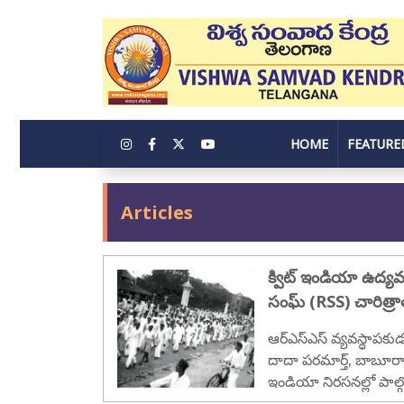
HOME
FEATURE
Articles
క్విట్ ఇండియా ఉద్య
సంఘ్ (RSS) చారిత్రాత
ఆర్ఎస్ఎస్ వ్యవస్థాపకుడు
దాదా పరమార్త్, బాబూరావ్
ఇండియా నిరసనల్లో పాల్గొని 
యువ స్వయంసేవకుడు, మ