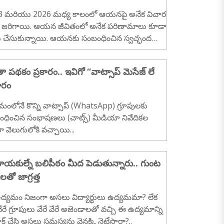
3 మరియు 2026 మధ్య కాలంలో ఆయనపై అనేక విచార
 జరిగాయి. ఆయన జీవితంలో అనేక పరిణామాలు కూడా
 చేసుకున్నాయి. ఆయనకు సంబంధించిన స్వచ్ఛంద
....
 పథకం ప్రకారం.. ఇవిగో ‘‘వాట్సాప్ మెసేజ్ లే
ారం
రమంలోనే కొన్ని వాట్సాప్ (WhatsApp) గ్రూపులకు
ధించిన సంభాషణలు (చాట్స్) మీడియా నివేదికల
రా వెలుగులోకి వచ్చాయి...
యకుల్నే బలిపీఠం మీద పెడుతున్నారు.. గుంట
లతో జాగ్రత్త
్యమం నిజంగా అసలు విద్యార్థులు ఉద్యమమా? లేక
 వేరే గ్రూపులు వేరే వేరే అజెండాలతో వచ్చి ఈ ఉద్యమాన్ని
క్ చేసి అసలు సమస్యను వెనక్కి నెట్టేసారా?..