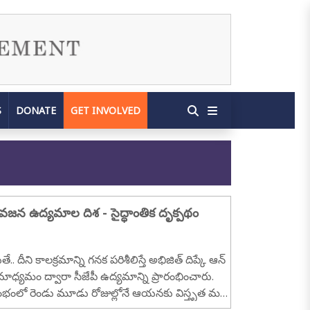
S
DONATE
GET INVOLVED
జన ఉద్యమాల దిశ - సైద్ధాంతిక దృక్పథం
.. దీని కాలక్రమాన్ని గనక పరిశీలిస్తే అభిజిత్ దిప్కే ఆన్
 మాధ్యమం ద్వారా సీజేపీ ఉద్యమాన్ని ప్రారంభించారు.
రంభంలో రెండు మూడు రోజుల్లోనే ఆయనకు విస్తృత మద్ద
భించింది. ఆ తర్వాతే..