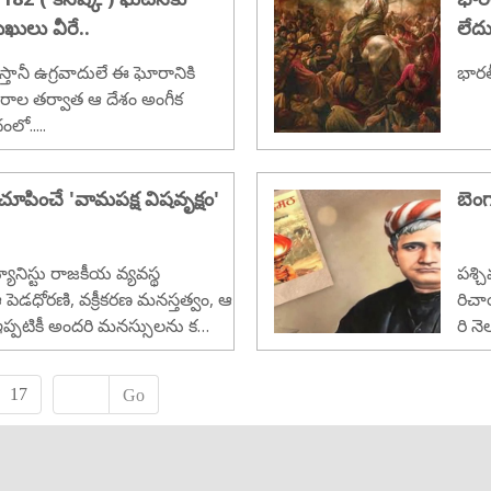
ులు వీరే..
లేద
ిస్తానీ ఉగ్రవాదులే ఈ ఘోరానికి
భారత
సరాల తర్వాత ఆ దేశం అంగీక
లో.....
చూపించే 'వామపక్ష విషవృక్షం'
బెం
ూనిస్టు రాజకీయ వ్యవస్థ
పశ్చ
పెడధోరణి, వక్రీకరణ మనస్తత్వం, ఆ
రిచా
 ఇప్పటికీ అందరి మనస్సులను క
రి న
ద్యమాల పేరుతో 'రోడ్డున' పడేస్తూనే
కోరు
క్కు
17
Go
మార్