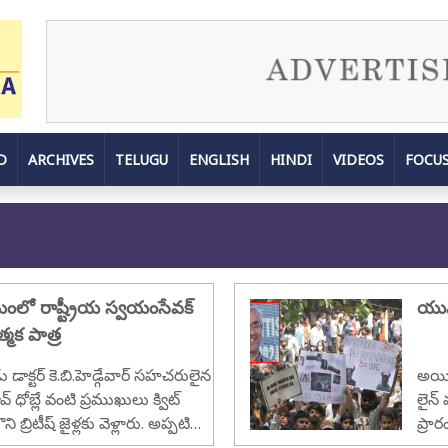
D
ARCHIVES
TELUGU
ENGLISH
HINDI
VIDEOS
FOCU
మంలో రాష్ట్రీయ స్వయంసేవక్
యువ
్మక పాత్ర
 డాక్టర్ కె.బి.హెడ్గేవార్ సహచరులైన
అయితే
 ధోబ్లే వంటి ప్రముఖులు క్విట్
లైన్
బ్రిటీష్ జైళ్లకు వెళ్లారు. అప్పటి
ప్రా
ాజీ ప్రధాని అయిన అటల్ బిహారీ
తు ల