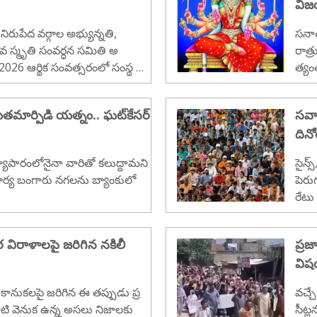
విజయ
ధునీ
విశ
రుపేద వర్గాల అభ్యున్నతి,
సనాత
అందిస
శవ స్మృతి సంవర్ధన సమితి అ
రాత్
-2026 ఆర్థిక సంవత్సరంలో సంస్థ ఎ
త్యం
తృతమైన సేవా కార్యక్రమాలను విజయ
రీ న
్రధానంగా వైద్యం, విద్య, సాంకేతిక
మార్పిడి యత్నం.. ఘట్‌కేసర్
సవా
 సామాజిక సహాయ రంగాలలో వైవిధ్య
దినో
ేపట్టింది. ఈ పనుల ద్వారా వేలాది
తాలలో సానుకూల మార్పును
పారంలోనైనా వారితో కలుద్దామని
సైన్స
ి సంబంధించిన సమగ్ర విషయాలను
భార్య బంగారు నగలను బ్యాంకులో
పెరు
రేటు
ిరాళాలపై జరిగిన నకిలీ
ప్రజ
విషయ
ానుకలపై జరిగిన ఈ తప్పుడు ప్ర
వచ్చే
వాటి వెనుక ఉన్న అసలు నిజాలకు
సీట్ల