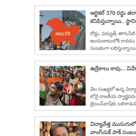
వాజ్‌పేయి 1942 ఆగస్టులో
ఆర్టికల్ 370 రద్దు తర
కనిపిస్తున్నాయి.. స్
రోడ్లు, విద్యుత్, తాగు
అందుబాటులోకి రావడం వ
సులభంగా లభిస్తున్నాయి
నిరూపించడానికి గిరిజన ప
పెట్టాల్సిన అవసరం ఉంద
ఉద్రేకాలు కావు... వివేక
వేల సంఖ్యలో ఉన్న విద్యా
లోనై రాజకీయ స్వార్థపరు
బ్రెయిన్‌వాష్‌కు బలికావచ
మంది యువకులు......
విద్యావేత్త ముసుగుల
వాంగ్‌చుక్ పాక్ సంబ