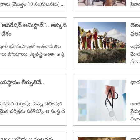
ివరాలు (మొత్తం 10 సంఘటనలు) ఇ
కేటా
‘ఆపరేషన్ అమిస్టాడ్’’.. అక్కున
తెల
 దేశం
వలస
ా భారీ భూకంపాలతో అతలాకుతల
అక్ర
ణాలు పోయాయి. వ్యవస్థ అంతా అస్త
మోదు
మాచ
యస్థానం తీర్పులివే..
భార
రమైన గుర్తింపు, పన్ను చెల్లింపుకి
అంతర
చరిత్రను పరిశీలిస్తే, ఆ సంస్థ చ
వైద్
విధా
ఖర్చు
తీయ 
్ 182 ('కనిష్క') ఘటనకు
భార