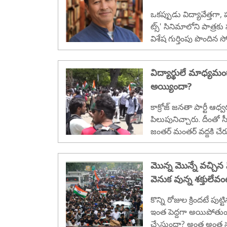
సంచలన నిజాలు
ఒకప్పుడు విద్యావేత్తగా
ట్స్' సినిమాలోని పాత్ర
విశేష గుర్తింపు పొందిన
ఇప్పుడు దేశం ముందు బ
న సాగించిన సామాజిక, ప
విద్యార్థులే మాధ్యమంగా
శక్తుల హస్తం, దేశ వ్యత
అయ్యిందా?
నిజాలు ఒక్కొక్కటిగా వెలు
కాక్రోజ్ జనతా పార్టీ ఆ
పిలుపునిచ్చారు. దీంతో 
జంతర్ మంతర్ వద్దకి చేరు
మొన్న మొన్నే వచ్చిన 
వెనుక వున్న శక్తులేవంట
కొన్ని రోజుల క్రిందటే పుట్టి
ఇంత పెద్దగా అయిపోతు
చ్చేస్తుందా? అంత అంత స