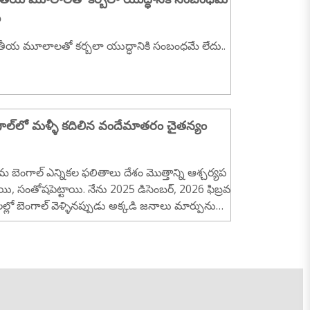
ు
ీయ మూలాలతో కర్బలా యుద్ధానికి సంబంధమే లేదు..
గాల్‌లో మళ్ళీ కదిలిన వందేమాతరం చైతన్యం
ిమ బెంగాల్ ఎన్నికల ఫలితాలు దేశం మొత్తాన్ని ఆశ్చర్యప
యి, సంతోషపెట్టాయి. నేను 2025 డిసెంబర్, 2026 ఫిబ్రవ
ెలల్లో బెంగాల్‌ వెళ్ళినప్పుడు అక్కడి జనాలు మార్పును
కున్నారు కానీ, అది నిజంగా సాధ్యమవుతుందని చాలా త
వ మంది నమ్మారు. అక్కడ ఉన్న పరిస్థితులు చూస్తే
పు రావడం ఒక అద్భుతం లాగే అనిపించింది...