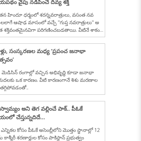
పథం వైపు నడిపించే దివ్య శక్తి
కరిస్తోంది. 2026 రథయాత్ర సరికొత్త మార్పులు, అద్భుత
ేషాలతో భక్తులకు నయనానందకరమైన అనుభూతిని
న హిందూ ధర్మంలో శరన్నవరాత్రులు, వసంత నవ
్తోంది...
రులలాగే ఆషాఢ మాసంలో వచ్చే "గుప్త నవరాత్రులు" అ
త శక్తివంతమైనవిగా పరిగణించబడతాయి. వీటినే శాకంబ
వరాత్రులు అని కూడా అంటారు...
ళ్లు, సంస్కరణల మధ్య ‘ప్రపంచ జనాభా
త్సవం’
్, ‌మెడిసిన్‌ ‌రంగాల్లో వచ్చిన అభివృద్ధి కూడా జనాభా
గుదలకు ఒక కారణం. వీటి కారణంగానే శిశు మరణాల
 తగ్గిపోవడంతో..
ాస్వామ్యం అని తెగ వల్లించే పాక్.. పీఓకే
ంలో చేస్తున్నదిదే...
 ఎన్నికల కోసం పీఓకే అసెంబ్లీలోని మొత్తం స్థానాల్లో 12
ను కాశ్మీరీ శరణార్థుల కోసం పాకిస్థాన్ ప్రభుత్వం