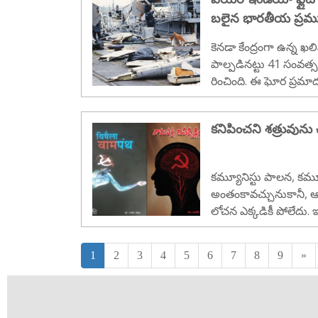
బలైన భారతీయ ప్రముఖ
కెనడా కేంద్రంగా ఉన్న ఖల
పాల్పడినట్టు 41 సంవత్
రించింది. ఈ ఘోర ప్రమాదం
కనిపించని శత్రువును 
కమ్యూనిస్టు పాలన, కమ్య
అంతంకావచ్చునుకానీ, ఆ 
లోచన ఎక్కడికీ పోలేదు.
లుషితం చేస్తూనే ఉంది. ఉ
ఉంది. ఇదే విషయాన్ని....
1
2
3
4
5
6
7
8
9
»