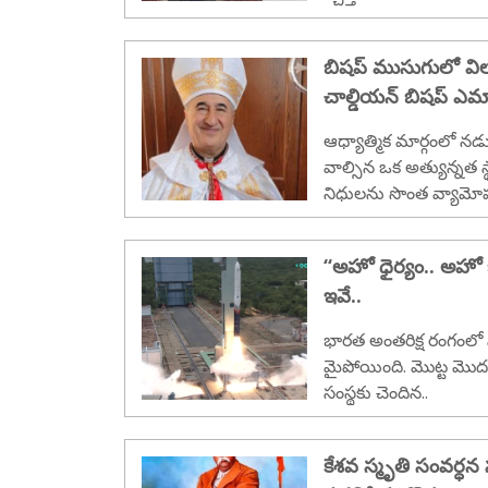
స్తున్నాయి...
బిషప్ ముసుగులో విల
చాల్డియన్ బిషప్ ఎమ
కటకటాలపాలు
ఆధ్యాత్మిక మార్గంలో నడ
వాల్సిన ఒక అత్యున్నత స
నిధులను సొంత వ్యామో
టన తీవ్ర దిగ్భ్రాంతిని కలి
‘‘అహో ధైర్యం.. అహో బల
ఇవే..
భారత అంతరిక్ష రంగంలో 
మైపోయింది. మొట్ట మొదటి 
సంస్థకు చెందిన..
కేశవ స్మృతి సంవర్ధన