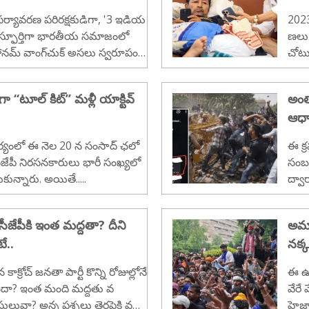
, పర్యావరణ పరిరక్షకుడిగా, '3 ఇడియ
202
కు స్ఫూర్తిగా భారతీయ సమాజంలో
ణలు
 సోనమ్ వాంగ్‌చుక్ అసలు స్వరూపం
చోటు
ట్టబయలైంది. లడఖ్ కేంద్రంగా ఆయ
సంస్థ.
ర్యావరణ ఉద్యమాల వెనుక విదేశీ
 ‘‘టూల్ కిట్’’ మళ్లీ యాక్టివ్
అంతా
ిరేక కుట్రలు ఉన్నాయన్న సంచలన
ఆధ
గులోకి వస్తున్నాయి...
ధ్వర్యంలో ఈ నెల 20 న సంసాద్ ఛలో
ఈ క్
సీజేపీ నిరసనకారులు భారీ సంఖ్యలో
సంబం
కున్నారు. అయితే.....
ద్వా
సీజేపీకి ఇంత మద్దతా? దీని
అమా
ే..
నక్క
న కాక్రోచ్ జనతా పార్టీ కొన్ని రోజుల్లోనే
ఈ ఉద
ందా? ఇంత మంది మద్దతు వ
వేరే
ులువా? అన్న ప్రశ్నలు తెరపైకి వ
హైజా