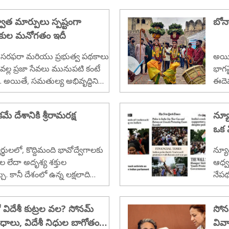
....
్వాత మార్పులు స్పష్టంగా
బోన
థానికుల మనోగతం ఇదీ
నీటి సరఫరా మరియు ప్రభుత్వ పథకాలు
అయి
ల్ల ప్రజా సేవలు మునుపటి కంటే
భాగమ
. అయితే, సమతుల్య అభివృద్ధిని
ఈదెమ
్రాంతాలపై ఇంకా ఎక్కువ దృష్టి
అంకాల
ని ఆయన అభిప్రాయపడ్డారు...
మే దేశానికి శ్రీరామరక్ష
న్య
ఒక వ
ర్థులలో, కొద్దిమంది భావోద్వేగాలకు
న్యూఢ
ల లేదా అదృశ్య శక్తుల
ఆధ్వ
్చు. కానీ దేశంలో ఉన్న లక్షలాది
నేపథ
చూపిస
సాగు
ో విదేశీ కుట్రల వల? సోనమ్
సోనమ
చారం
ంధాలు, విదేశీ నిధుల బాగోతంపై
వివా
స్పష్