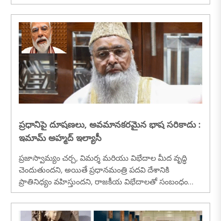
ప్రధానిపై దూషణలు, అవమానకరమైన భాష సరికాదు :
ఇమామ్ అహ్మద్ ఇల్యాసీ
ప్రజాస్వామ్యం చర్చ, విమర్శ మరియు విభేదాల మీద వృద్ధి
చెందుతుందని, అయితే ప్రధానమంత్రి పదవి దేశానికి
ప్రాతినిధ్యం వహిస్తుందని, రాజకీయ విభేదాలతో సంబంధం
లేకుండా ......