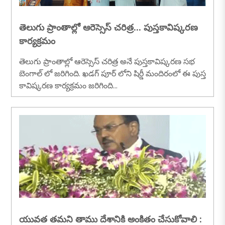
తెలుగు ప్రాంతాల్లో ఆరెస్సెస్ చరిత్ర... పుస్తకావిష్కరణ
కార్యక్రమం
తెలుగు ప్రాంతాల్లో ఆరెస్సెస్ చరిత్ర అనే పుస్తకావిష్కరణ సభ
బెంగాల్ లో జరిగింది. ఖడగ్ పూర్ లోని షిర్డీ మందిరంలో ఈ పుస్త
కావిష్కరణ కార్యక్రమం జరిగింది...
యువత తమని తాము దేశానికి అంకితం చేసుకోవాలి :