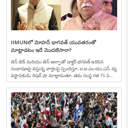
IIMUNలో మోహన్ భాగవత్ యువతరంతో
మాట్లాడటం ఇదే మొదటిసారా?
జెన్ జెడ్ మరియు జెన్ ఆల్ఫాతో డాక్టర్ భగవత్ జరిపిన
సంభాషణపై వస్తున్న వార్తలపై స్పందిస్తూ, ఐ.ఐ.ఎం.యు.ఎన్. వ్య
వస్థాపకుడు రిషబ్ షా మాట్లాడుతూ, తమ సంస్థ గత 15 ఏ
ళ్లుగా ప్రతి ఆగస్టులో ఇలాంటి యువజన భాగస్వామ్య కార్యక్ర
మాలను నిర్వహిస్తోందని తెలిపారు...