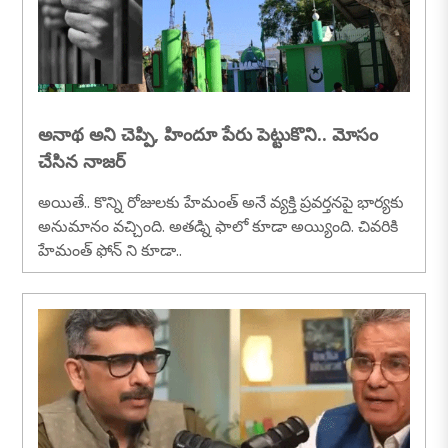
అనాథ అని చెప్పి, హిందూ పేరు పెట్టుకొని.. మోసం
చేసిన నాజర్
అయితే.. కొన్ని రోజులకు హేమంత్ అనే వ్యక్తి ప్రవర్తనపై భార్యకు
అనుమానం వచ్చింది. అతడ్ని ఫాలో కూడా అయ్యింది. చివరికి
హేమంత్ ఫోన్ ని కూడా..