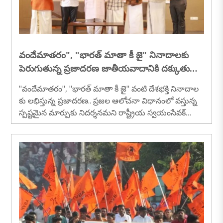
వందేమాతరం", "భారత్ మాతా కీ జై" నినాదాలకు
పెరుగుతున్న ప్రజాదరణ జాతీయవాదానికి దక్కుతున్న
ఆమోదానికి సంకేతం...సునీల్ అంబేకర్
"వందేమాతరం", "భారత్ మాతా కీ జై" వంటి దేశభక్తి నినాదాల
కు లభిస్తున్న ప్రజాదరణ.. ప్రజల ఆలోచనా విధానంలో వస్తున్న
స్పష్టమైన మార్పుకు నిదర్శనమని రాష్ట్రీయ స్వయంసేవక్
సంఘ్ (RSS) అఖిల భారత ప్రచార్ ప్రముఖ్ సునీల్ అంబేకర్
వ్యాఖ్యానించారు. ఒకప్పుడు జాతీయవాద భావజాలం పట్ల ఉ
న్న వ్యతిరేకత తొలగిపోయి, ప్రస్తుతం దానికి విస్తృతమైన ఆ
మోదం లభిస్తోందని ఆయన పేర్కొన్నారు. ఆగాస్టు 6న
కోజికోడ్‌లోని కేసరి భవన్‌లో జరిగిన ఒక కార్యక్రమంలో ఆయన
ప్రసంగించారు...