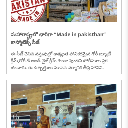
మహారాష్ట్రలో భారీగా ‘‘Made in pakisthan’’
కాస్మోటిక్స్ సీజ్
ఈ సీజ్ చేసిన వస్తువుల్లో అత్యంత హానికరమైన గోరీ బ్యూటీ
క్రీమ్,గోరీ డే అండ్ నైట్ క్రీమ్ కూడా వుందని పోలీసులు ప్రక
టించారు. ఈ ఉత్పత్తులు మానవ చర్మానికి తీవ్ర హానిని..