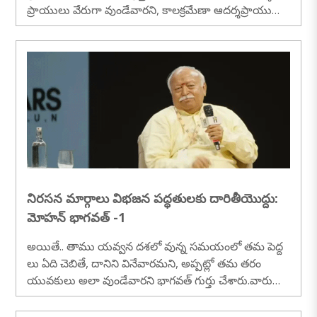
ప్రాయులు వేరుగా వుండేవారని, కాలక్రమేణా ఆదర్శప్రాయులు
కూడా.....
నిరసన మార్గాలు విభజన పద్ధతులకు దారితీయొద్దు:
మోహన్ భాగవత్ -1
అయితే.. తాము యవ్వన దశలో వున్న సమయంలో తమ పెద్ద
లు ఏది చెబితే, దానిని వినేవారమని, అప్పట్లో తమ తరం
యువకులు అలా వుండేవారని భాగవత్ గుర్తు చేశారు.వారు
చెప్పిందే వినేవారం.....