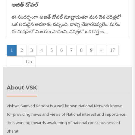
అజిత్ దోవల్
ఈ సందర్భంగా అజిత్ దోవల్ మాట్లాడుతూ మన దేశ చరిత్రలో
ఒక అరుదైన అవకాశం వచ్చింది, దాన్ని చేజారనివ్వలేం. మనం
ఈ మిషన్‌లో విజయం సాధించి, చరిత్రలో ఒక కొత్త అ
ధ్యాయాన్ని సృష్టిస్తామని నాకు పూర్తి నమ్మకం ఉంది......
1
2
3
4
5
6
7
8
9
»
17
Go
About VSK
Vishwa Samvad Kendra is a well known National Network known
for providing news and views of National interest and importance,
thus working towards awakening of national consciousness of
Bharat.