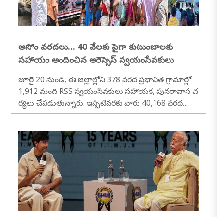
అసోం వరదలు... 40 వేలకు పైగా కుటుంబాలకు
సహాయం అందించిన ఆరెస్సెస్ స్వయంసేవకులు
జూలై 20 నుండి, ఈ జిల్లాల్లోని 378 వరద ప్రభావిత గ్రామాల్లో
1,912 మంది RSS స్వయంసేవకులు సహాయక, పునరావాస చ
ర్యలు చేపడుతున్నారు. ఇప్పటివరకు వారు 40,168 వరద
బాధితుల కుటుంబాలకు..