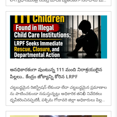
రియు అనుచిత వ్యాఖ్యలు..
అనధికారకంగా వుంటున్న 111 మంది నిరాశ్రయులైన
పిల్లలు.. కేంద్రం జోక్యాన్ని కోరిన LRPF
చట్టబద్ధమైన రిజిస్ట్రేషన్ లేకుండా లేదా చట్టబద్ధమైన ప్రమాణాల
ను పాటించకుండా నడుస్తున్నట్లు అధికారిక తనిఖీ నివేదికలు
ధృవీకరించినప్పటికీ, పశ్చిమ గోదావరి జిల్లా అధికారులు పిల్లల
ను రక్షించడంలో,..