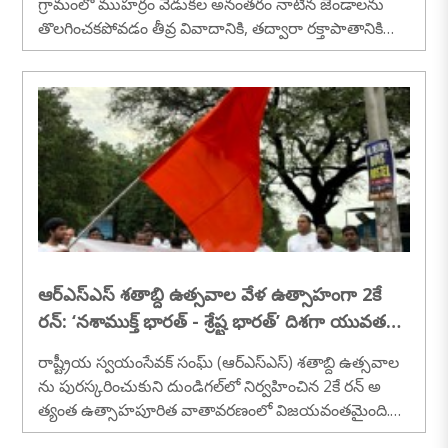
గ్రామంలో ముహర్రం వేడుకల అనంతరం నాటిన జెండాలను
తొలగించకపోవడం తీవ్ర వివాదానికి, తద్వారా రక్తాపాతానికి
దారితీసింది. స్థానిక శివాలయ ప్రాంగణంలో ముస్లిం వర్గం నాటిన
జెండాలను వేడుకలు ముగిసినా పీకేయకపోవడమే ఈ ఘర్షణల
కు ప్రధాన మూలకారణంగా మారింది. ఈ వివాదం ముదిరి
చోటుచేసుకున్న ఘర్షణలు, పోలీసు కాల్పుల్లో ముగ్గురు హిందూ
యువకులు ప్రాణాలు కోల్పోగా, పలువురు తీవ్రంగా గాయప
డ్డారు...
ఆర్‌ఎస్‌ఎస్ శతాబ్ది ఉత్సవాల వేళ ఉత్సాహంగా 2కే
రన్: ‘నశాముక్త్ భారత్ - శ్రేష్ట భారత్’ దిశగా యువత
అడుగులు
రాష్ట్రీయ స్వయంసేవక్ సంఘ్ (ఆర్‌ఎస్‌ఎస్) శతాబ్ది ఉత్సవాల
ను పురస్కరించుకుని దుండిగల్‌లో నిర్వహించిన 2కే రన్ అ
త్యంత ఉత్సాహపూరిత వాతావరణంలో విజయవంతమైంది.
దుండిగల్‌లోని ఐఏఆర్ఈ (IARE) కాలేజ్ నుండి ప్రారంభమైన