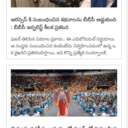
ఆరెస్సెస్ కి సంబంధించిన కథనాలను బీబీసీ అడ్డుకుంది
: బీబీసీ జర్నలిస్ట్ కీలక ప్రకటన
ఫజల్ తెలిపిన వివరాల ప్రకారం... ఈ ఎడిటోరియల్ నిర్ణయాలు
ఆ సంస్థకు సంబంధించిన కంటెంట్‌ను నిర్వహించడంలో ఉన్న ఒ
క వైఖరిని ప్రతిబింబిస్తాయి. ఇవి కొన్ని ప్రత్యేక సందర్భాలకే..