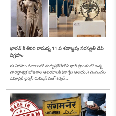
భారత్ కి తిరిగి రానున్న 11 వ శతాబ్దపు సరస్వతీ దేవి
విగ్రహం
ఈ విగ్రహం మూలంలో మధ్యప్రదేశ్‌లోని ధార్ ప్రాంతంలో ఉన్న
చారిత్రాత్మక భోజశాల ఆలయానికి (వాగ్దేవి ఆలయం) చెందిందని
డిప్యూటీ ఛైర్మన్ ధుమ్మన్ సింగ్ కిర్మిచ్......