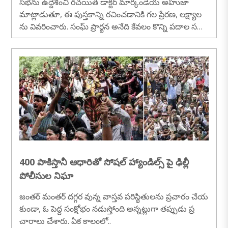
సభను ఉద్దేశించి రచయిత డాక్టర్ మార్కండేయ అహుజా
మాట్లాడుతూ, ఈ పుస్తకాన్ని రచించడానికి గల ప్రేరణ, లక్ష్యాల
ను వివరించారు. సంఘ్ ప్రార్థన అనేది కేవలం కొన్ని పదాల స
మాహారం మాత్రమే కాదని..
400 పాకిస్తానీ ఆధారితో సోషల్ హ్యాండిల్స్ పై ఢిల్లీ
పోలీసుల నిఘా
జంతర్ మంతర్ దగ్గర వున్న వాస్తవ పరిస్థితులను ప్రచారం చేయ
కుండా, ఓ పెద్ద సంక్షోభం నడుస్తోంది అన్నట్లుగా తప్పుడు ప్ర
చారాలు చేశారు. ఏక కాలంలో..