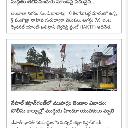
మద్దతు తెలిపినందుకు మాండ్‌పై పదునైన
ఆయుధాలతో దాడి
అంబాలా నగరం నుండి దాదాపు 10 కిలోమీటర్ల దూరంలో ఉన్న
శ్రీ పంజోఖ్రా సాహిబ్ గురుద్వారా వెలుపల, ఆగస్టు 7న ‘ఇంట
ర్నేషనల్ యాంటీ-ఖలిస్థానీ టెర్రరిస్ట్ ఫ్రంట్’ (IAKTF) అధినేత
గుర్సిమ్రన్ సింగ్ మాండ్ పై ఒక గుంపు దాడి చేసినట్లు
పోలీసులు తెలిపారు...
నేపాల్ కప్తాన్‌గంజ్‌లో ముహర్రం జెండాల వివాదం:
పోలీసు కాల్పుల్లో ముగ్గురు హిందూ యువకులు మృతి
నేపాల్-భారత్ సరిహద్దులోని సున్సరీ జిల్లా కప్తాన్‌గంజ్