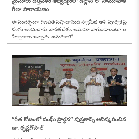
మైసూరు దత్తపీఠం ఆధ్వర్యంలో డల్లాస్ లో సామూహిక
గీతా పారాయణం
ఈ సందర్భంగా గణపతి సచ్చిదానంద స్వామీజీ ఆశీ: పూర్వక ప్ర
సంగం అందించారు. భారత దేశం, అమెరికా బాగుండాలంటూ ఆ
శీర్వాదాలు ఇచ్చారు. అమెరికాలో.....
‘‘గీత కోణంలో సంఘ్ ప్రార్థన’’ పుస్తకాన్ని ఆవిష్కరించిన
డా. కృష్ణగోపాల్