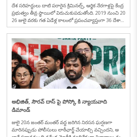
దేశ సరిహద్దులు దాటి పరారైన క్రిమినల్స్, ఆర్థిక నేరగాళ్లపై కేంద్ర
ప్రభుత్వం తీవ్ర స్థాయిలో విరుచుకుపడుతోంది. 2019 నుంచి 20
26 జులై వరకు గత ఏడేళ్ల కాలంలో ప్రపంచవ్యాప్తంగా 36 దేశాల
నుంచి ఏకంగా 274 మంది పరారీలో ఉన్న నిందితులను భార
త్‌కు రప్పించినట్లు కేంద్ర హోం మంత్రిత్వ శాఖ (MHA) మంగళ
వారం ఒక ప్రకటనలో వెల్లడించింది. ఈ జాబితాలో ఉగ్రవాదులు,
గ్యాంగ్‌స్టర్లు, డ్రగ్ స్మగ్లర్లు, హత్యలు, అత్యాచారాలు మరియు
పోక్సో కేసులలో నిందితులుగా ఉన్న ప్రధాన క్రిమినల్స్ ఉ
న్నారు...
అభిజిత్, సౌరవ్ దాస్ పై పోస్కో కి న్యాయవాది
డిమాండ్
జులై 20న జంతర్ మంతర్ వద్ద జరిగిన నిరసన ఘర్షణగా
మారినప్పుడు పోలీసులు లాఠీఛార్జ్ చేయాల్సి వచ్చిందని, అ
లాగే ప్రధానమంత్రి నరేంద్ర మోదీకి వ్యతిరేకంగా నినాదాలు మ