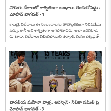
పొరుగు దేశాలతో శాశ్వతంగా బంధాలు తెంచుకోవద్దు :
మోహన్ భాగవత్ -4
కాబట్టి, విభేదాలు ఈ సంబంధాలను తాత్కాలికంగా నిలిపివేయ
వచ్చు, కానీ అవి శాశ్వతంగా ఆగిపోకూడదు; అలా జరగకూడ
దు కూడా. విభేదాలు సమసిపోయిన తర్వాత, మనం ఎక్కడైతే
ఆపామో అక్కడి నుండే మళ్లీ కొనసాగించాలి. మనం ముందుకు
సాగాలి. శాశ్వత శత్రుత్వం లేదా శాశ్వత ద్వేషం దీనికి పరిష్కారం
కాదు...
భారతీయ మహిళా పాత్ర.. ఆరెస్సెస్- సేవికా సమితి పై
మోహన్ భాగవత్ -3