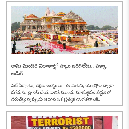
ఈ పరుగు గండిమైసమ్మ సర్కిల్ వరకు సాగింది. సమాజంలో
పెరుగుతున్న మత్తు పదార్థాల వినియోగానికి వ్యతిరేకంగా అవ
గాహన కల్పిస్తూ, యువశక్తిని దేశ నిర్మాణంలో భాగస్వామ్యం
చేయడమే లక్ష్యంగా ఈ కార్యక్రమాన్ని నిర్వహించారు...
రామ మందిర విరాళాల్లో స్కాం జరగలేదు.. పక్కా
ఆడిట్
సిట్ ఏర్పాటు, తక్షణ అరెస్టులు : ఈ ఘటన, యంత్రాల ద్వారా
నగదును ప్రాసెస్ చేయడానికి ముందు మాన్యువల్ పద్ధతిలో
వేరుచేస్తున్నప్పుడు జరిగిన ఒక ప్రత్యేక దొంగతనానికి..