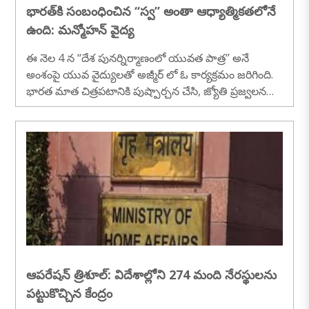
భారత్‌కి సంబంధించిన ‘‘స్వ’’ అంతా ఆధ్యాత్మికతలోనే
ఉంది: మన్మోహన్ వైద్య
ఈ నెల 4 న ‘‘దేశ పునర్నిర్మాణంలో యువత పాత్ర’’ అనే
అంశంపై యువ వైద్యులతో అజ్మీర్ లో ఓ కార్యక్రమం జరిగింది.
భారత మాత చిత్రపటానికి పుష్పార్చన చేసి, జ్యోతి ప్రజ్వలనతో
కార్యక్రమం ప్రారంభమైంది...
ఆపరేషన్ త్రిశూల్: విదేశాల్లోని 274 మంది నేరస్థులను
పట్టుకొచ్చిన కేంద్రం