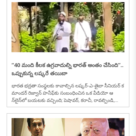
‘‘40 మంది కీలక ఉగ్రవాదుల్ని భారత్ అంతం చేసింది’’..
ఒప్పుకున్న లష్కరే తయిబా
భారత భద్రతా సంస్థలకు కావాల్సిన లష్కర్-ఎ-తైబా సీనియర్ క
మాండర్ రిజ్వాన్ హనీఫ్‌కు సంబంధించిన ఒక వీడియో ఆ
న్‌లైన్‌లో బయటకు వచ్చింది; పెషావర్, కరాచీ, రావల్పిండి,
ముజఫరాబాద్ మరియు..