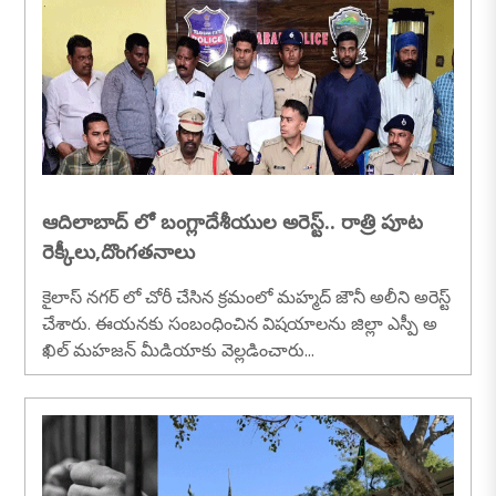
ఆదిలాబాద్ లో బంగ్లాదేశీయుల అరెస్ట్.. రాత్రి పూట
రెక్కీలు,దొంగతనాలు
కైలాస్ నగర్ లో చోరీ చేసిన క్రమంలో మహ్మద్ జౌనీ అలీని అరెస్ట్
చేశారు. ఈయనకు సంబంధించిన విషయాలను జిల్లా ఎస్పీ అ
ఖిల్ మహజన్ మీడియాకు వెల్లడించారు...