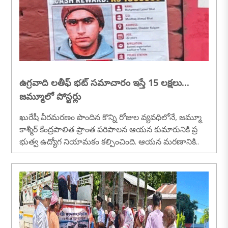
ఉగ్రవాది లతీఫ్ భట్ సమాచారం ఇస్తే 15 లక్షలు...
జమ్మూలో పోస్టర్లు
ఖురేషీ వీరమరణం పొందిన కొన్ని రోజుల వ్యవధిలోనే, జమ్మూ
కాశ్మీర్ కేంద్రపాలిత ప్రాంత పరిపాలన ఆయన కుమారునికి ప్ర
భుత్వ ఉద్యోగ నియామకం కల్పించింది. ఆయన మరణానికి..