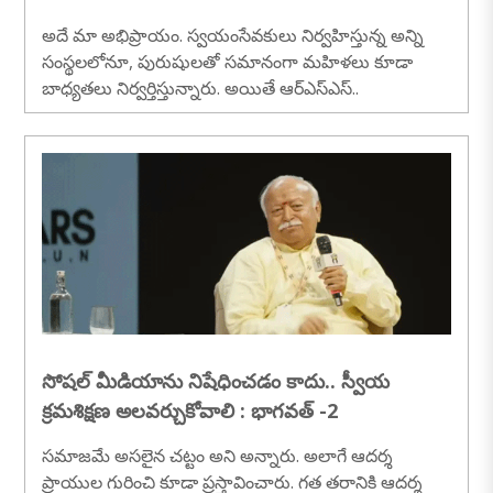
అదే మా అభిప్రాయం. స్వయంసేవకులు నిర్వహిస్తున్న అన్ని
సంస్థలలోనూ, పురుషులతో సమానంగా మహిళలు కూడా
బాధ్యతలు నిర్వర్తిస్తున్నారు. అయితే ఆర్‌ఎస్‌ఎస్..
సోషల్ మీడియాను నిషేధించడం కాదు.. స్వీయ
క్రమశిక్షణ అలవర్చుకోవాలి : భాగవత్ -2
సమాజమే అసలైన చట్టం అని అన్నారు. అలాగే ఆదర్శ
ప్రాయుల గురించి కూడా ప్రస్తావించారు. గత తరానికి ఆదర్శ