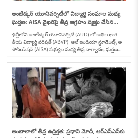
అంబేడ్కర్ యూనివర్సిటీలో విద్యార్థి సంఘాల మధ్య
ఘర్షణ: AISA వైఖరిపై తీవ్ర ఆగ్రహం వ్యక్తం చేసిన
ABVP
ఢిల్లీలోని అంబేడ్కర్ యూనివర్సిటీ (AUD) లో అఖిల భార
తీయ విద్యార్థి పరిషత్ (ABVP), ఆల్ ఇండియా స్టూడెంట్స్ అ
సోసియేషన్ (AISA) సభ్యుల మధ్య తీవ్ర వాగ్వాదం, ఘర్షణ
చోటుచేసుకుంది. ఈ ఘటనపై ABVP తీవ్రంగా స్పందిస్తూ, లెఫ్ట్
వింగ్ విద్యార్థి సంఘమైన AISA వైఖరిని గట్టిగా ఖండించింది. త
మ హెల్ప్‌డెస్క్‌ను అడ్డుకోవడమే కాకుండా, గొడవ సృష్టించి ఇ
ప్పుడు తామే బాధితులమని చిత్రీకరించుకోవడానికి AISA ప్రయ
త్నిస్తోందని ఆరోపించింది...
అంబాలాలో తీవ్ర ఉద్రిక్తత: ప్రధాని మోదీ, ఆర్‌ఎస్‌ఎస్‌కు