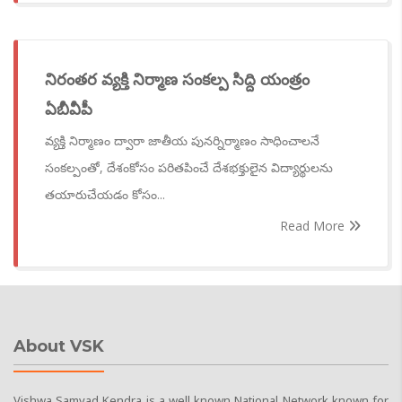
నిరంతర వ్యక్తి నిర్మాణ సంకల్ప సిద్ది యంత్రం
ఏబీవీపీ
వ్యక్తి నిర్మాణం ద్వారా జాతీయ పునర్నిర్మాణం సాధించాలనే
సంకల్పంతో, దేశంకోసం పరితపించే దేశభక్తులైన విద్యార్థులను
తయారుచేయడం కోసం...
Read More
About VSK
Vishwa Samvad Kendra is a well known National Network known for