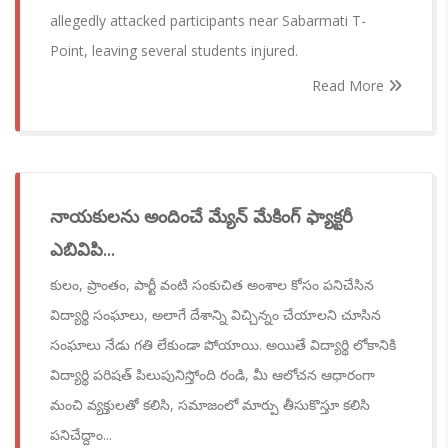
allegedly attacked participants near Sabarmati T-
Point, leaving several students injured.
Read More
నాయకులను అందించే మ్యేన్ మేకింగ్ ఫ్యాక్టరీ
ఎబివిపి...
కులం, ప్రాంతం, పార్టీ వంటి సంకుచిత అంశాల కోసం పనిచేసిన
విద్యార్థి సంఘాలు, అలాగే దేశాన్ని విచ్చిన్నం చేయాలని చూసిన
సంఘాలు నేడు గతి లేకుండా పోయాయి. అయితే విద్యార్థి లోకానికి
విద్యార్థి పరిషత్ పిలుపునిస్తోంది రండి, మీ ఆలోచన ఆధారంగా
మంచి వ్యక్తులతో కలిసి, సమాజంలో మార్పు తీసుకొస్తూ కలిసి
పనిచేద్దాం...