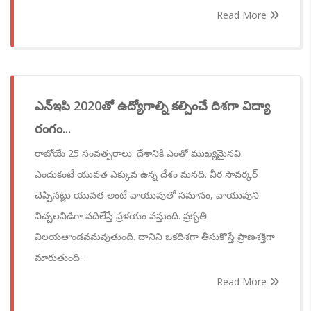
Read More
ఎన్ఇపి 2020తో ఉద్యోగాల్ని కల్పించే దిశగా విద్యా
రంగం...
రాబోయే 25 సంవత్సరాలు. దేశానికి ఎంతో ముఖ్యమైనవి.
ఎందుకంటే యువత ఎక్కువ ఉన్న దేశం మనది. వీర సావర్కర్
చెప్పినట్లు యువత అంటే వాయువుతో సమానం, వాయువుని
విచ్చలవిడిగా వదిలేస్తే ప్రళయం వస్తుంది. ప్రకృతి
విలయతాండవమవుతుంది. దానిని ఒకదిశగా తీసుకొస్తే ప్రాణశక్తిగా
మారుతుంది...
Read More