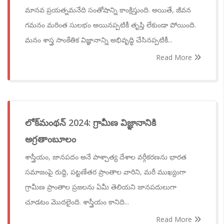
మానవ ప్రయత్నమనేది సంతోషాన్ని కాంక్షిస్తుంది. అయితే, జీవన
గమనం మరింత సులభం అయినప్పటికీ తృప్తి లేకుండా పోయింది.
మనం శాస్త్ర సాంకేతిక విజ్ఞానాన్ని అభివృద్ధి చేసినప్పటికీ...
Read More
లోక్‌మంథన్ 2024: గ్రామీణ విజ్ఞానానికి
అగ్రతాంబూలం
శాస్త్రీయం, జానపదం అనే పాశ్చాత్య దేశాల వర్గీకరణను భారత
సమాజంపై రుద్ది, పట్టణేతర ప్రాంతాల వారిని, మరీ ముఖ్యంగా
గ్రామీణ ప్రాంతాల ప్రజలను ఏమీ తెలియని జానపదులుగా
చూడటం మొదలైంది. శాస్త్రీయం కానిది...
Read More