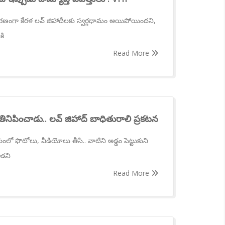
కారణంగా కేరళ లవ్ జిహాదీలకు స్వర్గధామం అయిపోయిందని,
కి
Read More
 తినిపించాడు.. లవ్ జిహాద్ బాధితురాలి ప్రకటన
 ఫొటోలు, వీడియోలు తీసి.. వాటిని అడ్డం పెట్టుకుని
ాడని
Read More