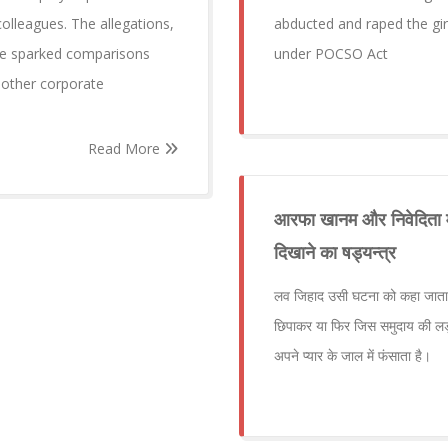
olleagues. The allegations,
abducted and raped the gi
ave sparked comparisons
under POCSO Act
 other corporate
Read More
आरफा खानम और निवेदिता मे
दिखाने का षड्यन्त्र
लव जिहाद उसी घटना को कहा जाता 
छिपाकर या फिर जिस समुदाय की ल
अपने प्यार के जाल में फंसाता है।