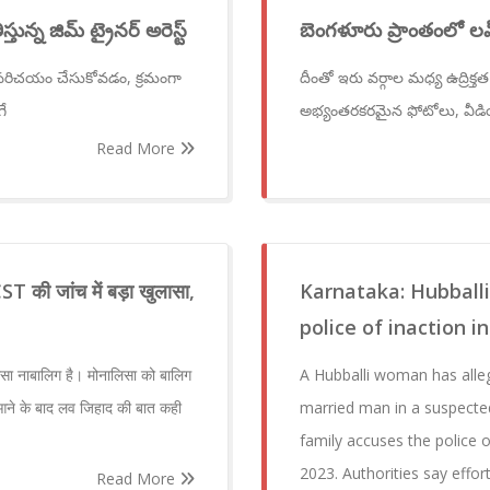
న్న జిమ్ ట్రైనర్ అరెస్ట్
బెంగళూరు ప్రాంతంలో లవ్
 పరిచయం చేసుకోవడం, క్రమంగా
దీంతో ఇరు వర్గాల మధ్య ఉద్రిక
గే
అభ్యంతరకరమైన ఫోటోలు, వీడి
Read More
CST की जांच में बड़ा खुलासा,
Karnataka: Hubballi
police of inaction 
सा नाबालिग है। मोनालिसा को बालिग
A Hubballi woman has alle
 आने के बाद लव जिहाद की बात कही
married man in a suspected
family accuses the police o
2023. Authorities say effor
Read More