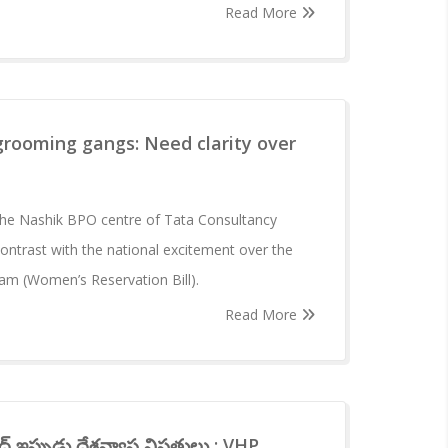
Read More
grooming gangs: Need clarity over
the Nashik BPO centre of Tata Consultancy
ontrast with the national excitement over the
am (Women’s Reservation Bill).
Read More
్ ఇప్పుడు దేశవ్యాప్త విపత్తులు : VHP