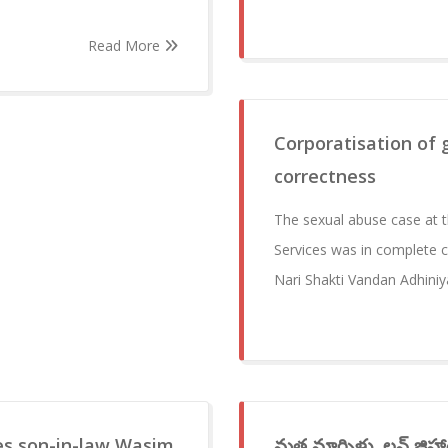
Read More
Corporatisation of 
correctness
The sexual abuse case at 
Services was in complete c
Nari Shakti Vandan Adhiniy
es son-in-law Wasim
మత మార్పిళ్లు, లవ్ జిహాద