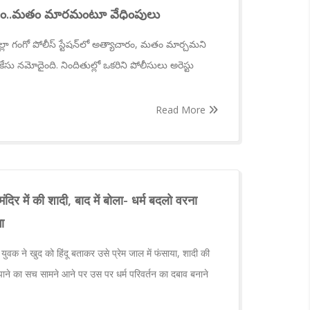
మోసం..మతం మారమంటూ వేధింపులు
 జిల్లా గంగో పోలీస్ స్టేషన్‌లో అత్యాచారం, మతం మార్చమని
 నమోదైంది. నిందితుల్లో ఒకరిని పోలీసులు అరెస్టు
Read More
ंदिर में की शादी, बाद में बोला- धर्म बदलो वरना
ा
ुवक ने खुद को हिंदू बताकर उसे प्रेम जाल में फंसाया, शादी की
ने का सच सामने आने पर उस पर धर्म परिवर्तन का दबाव बनाने