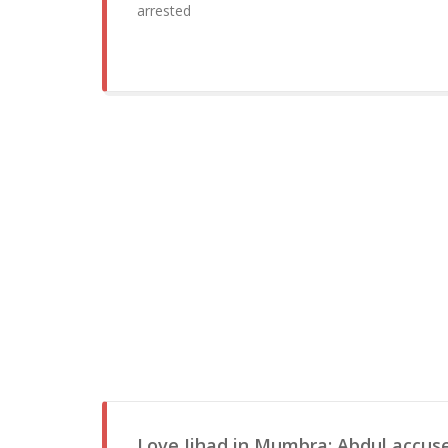
arrested
Love Jihad in Mumbra: Abdul accus