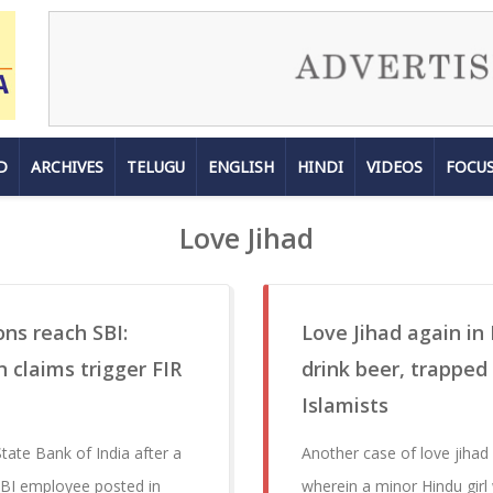
D
ARCHIVES
TELUGU
ENGLISH
HINDI
VIDEOS
FOCU
Love Jihad
ons reach SBI:
Love Jihad again in 
 claims trigger FIR
drink beer, trapped
Islamists
tate Bank of India after a
Another case of love jiha
SBI employee posted in
wherein a minor Hindu girl