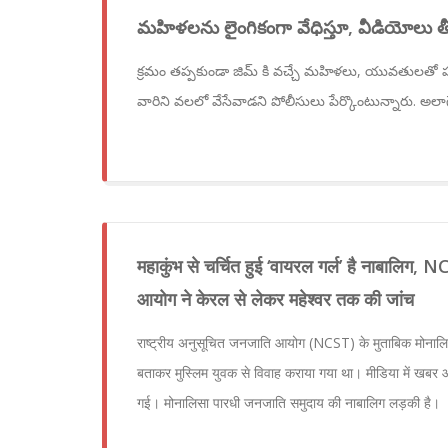
మహిళలను లైంగికంగా వేధిస్తూ, వీడియోలు తీస్తు
క్రమం తప్పకుండా జిమ్ కి వచ్చే మహిళలు, యువతులతో
వారిని వలలో వేసేవాడని పోలీసులు పేర్కొంటున్నారు. అలా
महाकुंभ से चर्चित हुई ‘वायरल गर्ल’ है नाबालिग, N
आयोग ने केरल से लेकर महेश्वर तक की जांच
राष्ट्रीय अनुसूचित जनजाति आयोग (NCST) के मुताबिक मोनालि
बताकर मुस्लिम युवक से विवाह कराया गया था। मीडिया में खबर
गई। मोनालिसा पारधी जनजाति समुदाय की नाबालिग लड़की है।