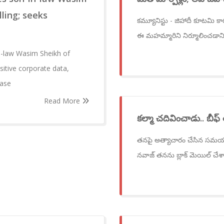
ling; seeks
కమ్యూనిస్టు - జిహాదీ కూటమి 
ఈ మహమ్మారిని నిర్మూలించడాని
n-law Wasim Sheikh of
sitive corporate data,
case
Read More
కల్మా చదివించాడు.. బీఫ్
తనపై అత్యాచారం చేసిన సమయంలో
నవాజ్ తనను బ్లాక్ మెయిల్ చేశ