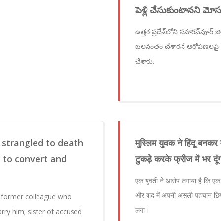
పెళ్లి చేసుకుంటానని 
ఉత్తర ప్రదేశ్‌లోని సహారన్‌పూర్
బలవంతం చేశారనే ఆరోపణలపై కేసు
చేశారు.
 strangled to death
मुस्लिम युवक ने हिंदू बनकर म
e to convert and
टुकड़े करके फ्रीज में भर दूंग
एक युवती ने आरोप लगाया है कि एक य
और बाद में अपनी असली पहचान छिपा
y former colleague who
लगा।
rry him; sister of accused