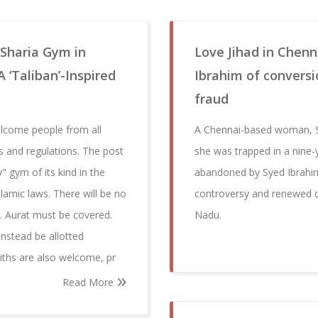
 Sharia Gym in
Love Jihad in Chen
 ‘Taliban’-Inspired
Ibrahim of conversi
fraud
elcome people from all
A Chennai-based woman, Su
s and regulations. The post
she was trapped in a nine-y
y" gym of its kind in the
abandoned by Syed Ibrahim, 
lamic laws. There will be no
controversy and renewed d
. Aurat must be covered.
Nadu.
instead be allotted
iths are also welcome, pr
Read More