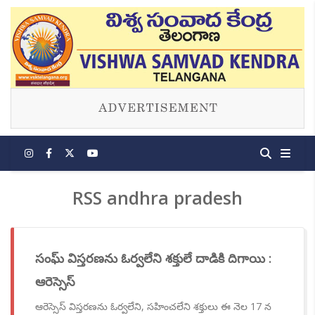
RSS andhra pradesh
సంఘ్ విస్తరణను ఓర్వలేని శక్తులే దాడికి దిగాయి :
ఆరెస్సెస్
ఆరెస్సెస్ విస్తరణను ఓర్వలేని, సహించలేని శక్తులు ఈ నెల 17 న