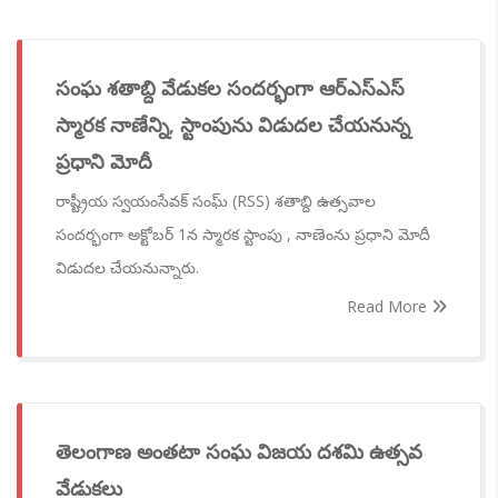
సంఘ శతాబ్ది వేడుకల సందర్భంగా ఆర్ఎస్ఎస్
స్మారక నాణేన్ని, స్టాంపును విడుదల చేయనున్న
ప్రధాని మోదీ
రాష్ట్రీయ స్వయంసేవక్ సంఘ్ (RSS) శతాబ్ది ఉత్సవాల
సందర్భంగా అక్టోబర్ 1న స్మారక స్టాంపు , నాణెంను ప్రధాని మోదీ
విడుదల చేయనున్నారు.
Read More
తెలంగాణ అంతటా సంఘ విజయ దశమి ఉత్సవ
వేడుకలు