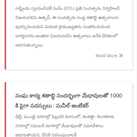
రాష్ట్రీయ స్వయంసేవక్ సంఘ్ (RSS) ప్రతి సంవత్సరం నిర్వహించే
విజయదశమి ఉత్సవ్, ఈ సంవత్సరం సంస్థ శతాబ్ది ఉత్సవాలను
పురస్కరించుకుని మరింత ప్రాముఖ్యతను సంతరించుకుంది.
భాగ్యనగరం అంతటా విజయదశమి ఉత్సవాలు అనేక వేదికలలో
జరుగుతున్నాయి.
Read More
సంఘ కార్య శతాబ్ది సందర్భంగా మేధావులతో 1000
కి పైగా సదస్సులు : సునీల్ అంబేకర్
ఢిల్లీ, ముంబై నగరాల్లో ఫిబ్రవరి మాసంలో, కలకత్తా, బెంగళూరు
నగరాల్లో నవంబర్ మాసాల్లో మేధావులతో సమావేశాలు
జరుగుతాయని, దీనికి సరసంఘచాలక్