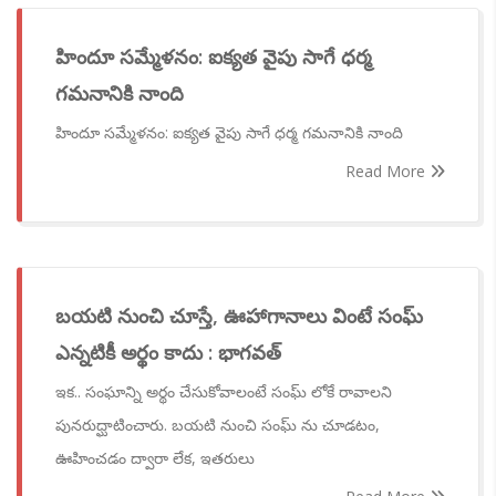
హిందూ సమ్మేళనం: ఐక్యత వైపు సాగే ధర్మ
గమనానికి నాంది
హిందూ సమ్మేళనం: ఐక్యత వైపు సాగే ధర్మ గమనానికి నాంది
Read More
బయటి నుంచి చూస్తే, ఊహాగానాలు వింటే సంఘ్
ఎన్నటికీ అర్థం కాదు : భాగవత్
ఇక.. సంఘాన్ని అర్థం చేసుకోవాలంటే సంఘ్ లోకే రావాలని
పునరుద్ఘాటించారు. బయటి నుంచి సంఘ్ ను చూడటం,
ఊహించడం ద్వారా లేక, ఇతరులు