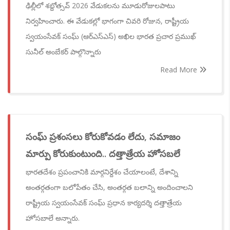
ఢిల్లీలో శబ్దోత్సవ్ 2026 వేడుకలను మూడురోజులపాటు
నిర్వహించారు. ఈ వేడుకల్లో భాగంగా చివరి రోజున, రాష్ట్రీయ
స్వయంసేవక్ సంఘ్ (ఆర్‌ఎస్‌ఎస్) అఖిల భారత ప్రచార ప్రముఖ్
సునీల్ అంబేకర్ పాల్గొన్నారు
Read More
సంఘ్ ప్రశంసలు కోరుకోవడం లేదు, సమాజం
మార్పు కోరుకుంటుంది.. దత్తాత్రేయ హోసబలే
భారతదేశం ప్రపంచానికి మార్గనిర్దేశం చేయాలంటే, దేశాన్ని
అంతర్గతంగా బలోపేతం చేసి, అంతర్గత బలాన్ని అందించాలని
రాష్ట్రీయ స్వయంసేవక్ సంఘ్ ప్రధాన కార్యదర్శి దత్తాత్రేయ
హోసబాలే అన్నారు.