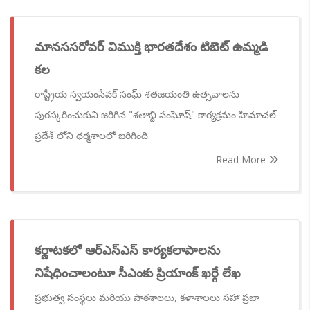
మానససరోవర్ విముక్తి భారతదేశం టిబెట్ ఉమ్మడి
కల
రాష్ట్రీయ స్వయంసేవక్ సంఘ్ శతజయంతి ఉత్సవాలను
పురస్కరించుకుని జరిగిన "శతాబ్ది సంఘోష్" కార్యక్రమం హిమాచల్
ప్రదేశ్ లోని ధర్మశాలలో జరిగింది.
Read More
కర్ణాటకలో ఆర్ఎస్ఎస్ కార్యకలాపాలను
నిషేధించాలంటూ సీఎంకు ప్రియాంక్ ఖర్గే లేఖ
ప్రభుత్వ సంస్థలు మరియు పాఠశాలలు, కళాశాలలు సహా ప్రజా