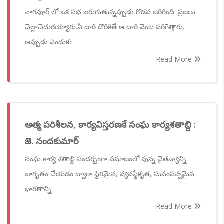
నాగపూర్ లో ఒక సభ జరుగుతున్నప్పుడు గొడవ జరిగింది. ప్రజలు
చెల్లాచెదురయ్యారు.ఏ దారి దొరికితే ఆ దారి వెంట పరిగెత్తారు.
అప్పుడు ఎందుకు
Read More
ఆత్మ పరిశీలన, కార్యవిస్తరణకే సంఘ కార్యశతాబ్ది :
జె. నందకుమార్
సంఘ కార్య శతాబ్ది సందర్భంగా సమాజంలో వున్న చైతన్యాన్ని
జాగృతం చేయడం ద్వారా స్థిరమైన, వ్యవస్థీకృత, సుసంపన్నమైన
భారతాన్ని
Read More