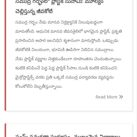
సముద్ర గర్భంలో ప్లాస్టిక్ సునామీ: మూల్యం
చెల్లిస్తున్న జీవకోటి
సముద్ర గర్భం నేడు మానవ నిర్లక్ష్యానికి నిలువుటద్దంగా
మారుతోంది. ఆధునిక మానవ జీవనశైలిలో భాగమైన ప్లాస్టిక్, ప్రకృతి
ప్రసాదించిన అపార జలనిధిని శ్మశానంగా మారుస్తోంది. ఒకప్పుడు
జీవకోటికి నిలయంగా, భూమికి ఊపిరిగా నిలిచిన సముద్రాలు..
నేడు ప్లాస్టిక్ వ్యర్థాల చెత్తకుండీలుగా రూపాంతరం చెందుతున్నాయి.
కంటికి కనిపించే పెద్ద పెద్ద ప్లాస్టిక్ సీసాల నుండి కంటికి కనిపించని
మైక్రోప్లాస్టిక్స్ వరకు ప్రతి ఒక్కటి సముద్ర పర్యావరణ వ్యవస్థను
కోలుకోలేని దెబ్బతీస్తున్నాయి.
Read More
సంఘ్ సమగ్రతా స్వరూపం- ముఖ్యమైన విభాగాలు