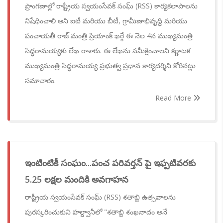
ప్రాంగణాల్లో రాష్ట్రీయ స్వయంసేవక్ సంఘ్ (RSS) కార్యకలాపాలను
నిషేధించాలి అని ఐటీ మరియు బీటీ, గ్రామీణాభివృద్ధి మరియు
పంచాయతీ రాజ్ మంత్రి ప్రియాంక్ ఖర్గే ఈ నెల 4న ముఖ్యమంత్రి
సిద్ధరామయ్యకు లేఖ రాశారు. ఈ లేఖను సమీక్షించాలని కర్ణాటక
ముఖ్యమంత్రి సిద్ధరామయ్య ప్రభుత్వ ప్రధాన కార్యదర్శిని కోరినట్లు
సమాచారం.
Read More
ఇంటింటికీ సంఘం...పంచ పరివర్తన్ పై ఇఫ్పటివరకు
5.25 లక్షల మందికి అవగాహన
రాష్ట్రీయ స్వయంసేవక్ సంఘ్ (RSS) శతాబ్ది ఉత్సవాలను
పురస్కరించుకుని హల్ద్వానీలో "శతాబ్ది శంఖనాదం అనే