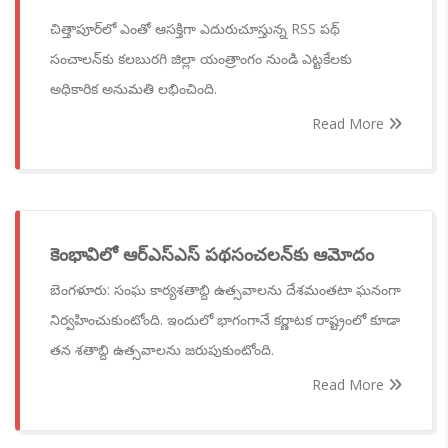
చిత్తాపూర్‌లో ఎంతో ఆసక్తిగా ఎదురుచూస్తున్న RSS పథ్
సంచాలన్‌కు కలబురగి జిల్లా యంత్రాంగం నుండి ఎట్టకేలకు
అధికారిక అనుమతి లభించింది.
Read More
కెంభావిలో ఆర్ఎస్ఎస్ పథసంచలన్‌కు ఆమోదం
బెంగళూరు: సంఘ కార్యశతాబ్ది ఉత్సవాలను దేశమంతటా ఘనంగా
నిర్వహించుకుంటోంది. ఇందులో భాగంగానే కర్ణాటక రాష్ట్రంలో కూడా
తన శతాబ్ది ఉత్సవాలను జరుపుకుంటోంది.
Read More