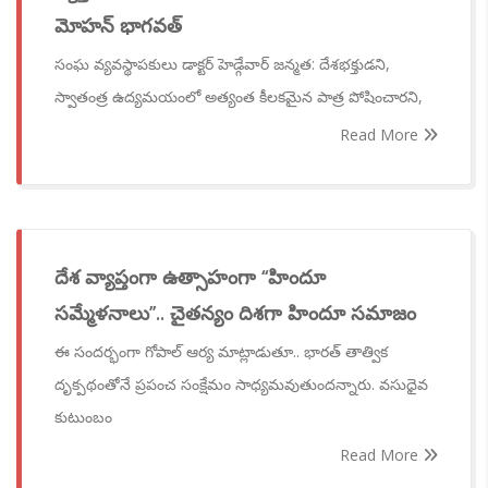
మోహన్ భాగవత్
సంఘ వ్యవస్థాపకులు డాక్టర్ హెడ్గేవార్ జన్మత: దేశభక్తుడని,
స్వాతంత్ర ఉద్యమయంలో అత్యంత కీలకమైన పాత్ర పోషించారని,
Read More
దేశ వ్యాప్తంగా ఉత్సాహంగా ‘‘హిందూ
సమ్మేళనాలు’’.. చైతన్యం దిశగా హిందూ సమాజం
ఈ సందర్భంగా గోపాల్ ఆర్య మాట్లాడుతూ.. భారత్ తాత్విక
దృక్పథంతోనే ప్రపంచ సంక్షేమం సాధ్యమవుతుందన్నారు. వసుధైవ
కుటుంబం
Read More