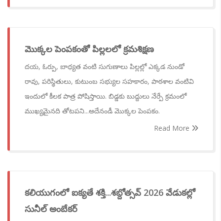
మొక్కల పెంపకంతో పిల్లలలో క్రమశిక్షణ
దయ, ఓర్పు, బాధ్యత వంటి సుగుణాలు పిల్లల్లో ఎక్కడ నుండో
రావు, పరిస్థితులు, కుటుంబ సభ్యుల సహకారం, పాఠశాల వంటివి
ఇందులో కీలక పాత్ర పోషిస్తాయి. బిడ్డకు బుద్దులు నేర్పే క్రమంలో
ముఖ్యమైనది తోటపని...అదేనండీ మొక్కల పెంపకం.
Read More
కలియుగంలో ఐక్యతే శక్తి...శబ్దోత్సవ్ 2026 వేడుకల్లో
సునీల్ అంబేకర్