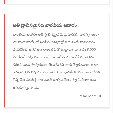
అతి ప్రాచీనమైనది భారతీయ ఆహారం
భారతీయ ఆహారం అతి ప్రాచీనమైనది. మెహెర్‌గఢ్, హరప్పా ఇంకా
మొహెంజొదారోలలో జరిపిన త్రవ్వకాల్లో ఇటువంటి వాదనలను
ధృవీకరించే అనేక ఆధారాలు కనుగొనబడ్డాయి. దాదాపు 8,000
ఏళ్ల క్రితమే గోధుమలు, బార్లీ, పాలతో తయారు చేసిన ఆహారం
గురించి మన పూర్వీకులకు తెలుసునని వారు వెల్లడించారు. ఇంకా
ఆసక్తికరమైన విషయం ఏంటంటే, మన భారతీయ వంటకాలలో గత
కొన్ని వేల సంవత్సరాల నుండి దాల్చినచెక్క, నల్ల మిరియాలను
ఉపయోగిస్తున్నాము.
Read More