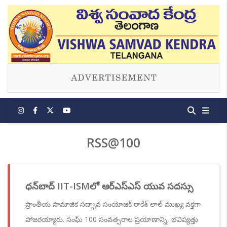
RSS@100
ధన్‌బాద్‌ IIT-ISMలో ఆర్ఎస్ఎస్ యువ సదస్సు
ప్రాంతీయ సామాజిక సద్భావ సంయోజక్ రాకేశ్ లాల్ ముఖ్య వక్తగా
హాజరయ్యారు. సంఘ్ 100 సంవత్సరాల ప్రయాణాన్ని, భవిష్యత్తు