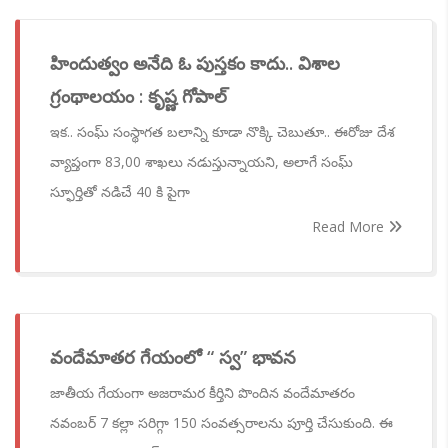
హిందుత్వం అనేది ఓ పుస్తకం కాదు.. విశాల
గ్రంథాలయం : కృష్ణ గోపాల్
ఇక.. సంఘ్ సంస్థాగత బలాన్ని కూడా నొక్కి చెబుతూ.. ఈరోజు దేశ
వ్యాప్తంగా 83,00 శాఖలు నడుస్తున్నాయని, అలాగే సంఘ్
స్ఫూర్తితో నడిచే 40 కి పైగా
Read More
వందేమాతర గేయంలో “ స్వ” భావన
జాతీయ గేయంగా అజరామర కీర్తిని పొందిన వందేమాతరం
నవంబర్ 7 కల్లా సరిగ్గా 150 సంవత్సరాలను పూర్తి చేసుకుంది. ఈ