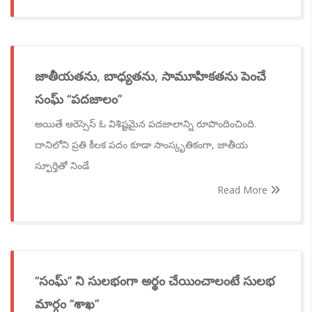
జాతీయతను, బాధ్యతను, సామూహికతను పెంచే
సంఘ్ ‘‘పదజాలం’’
అయితే ఆరెస్సెస్ ఓ విశిష్టమైన పదజాలాన్ని రూపొందించింది.
దానిలోని ప్రతి కీలక పదం కూడా సాంస్కృతికంగా, జాతీయ
స్ఫూర్తితో నిండే
Read More
‘‘సంఘ్’’ ని సులభంగా అర్థం చేయించాలంటే సులభ
మార్గం ‘‘శాఖ’’