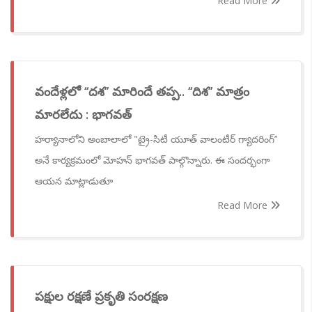
Read More
వందేళ్లలో ‘‘దశ’’ మారిందే తప్ప.. ‘‘దిశ’’ మాత్రం
మారలేదు : భాగవత్
హర్యానాలోని అంబాలాలో "ట్రై-సిటీ యూత్ వాలంటీర్ గ్యాదరింగ్’’
అనే కార్యక్రమంలో మోహన్ భాగవత్ పాల్గొన్నారు. ఈ సందర్భంగా
ఆయన మాట్లాడుతూ
Read More
పక్షుల రక్షణే ప్రకృతి సంరక్షణ