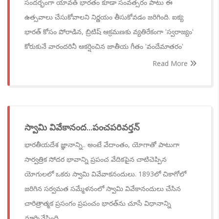
సందర్భంగా యావత్ భారతం కూడా సంవత్సరం పాటు ఈ
ఉత్సవాలు చేసుకోవాలని నిర్ణయం తీసుకోవడం జరిగింది. ఐక్య
భారత్ కోసం పోరాడిన, బ్రిటిష్ ఆక్రమణకు వ్యతిరేకంగా 'స్వరాజ్యం'
కోరుకునే వారందరినీ ఆకర్షించిన జాతీయ గీతం 'వందేమాతరం'
Read More
స్వామి వివేకానంద...పంచపరివర్తన్
భారతీయదేశ జ్ఞానాన్ని.. అంటే వేదాంతం, యోగాతో పాటుగా
సార్వత్రిక సోదర భావాన్ని ప్రపంచ వేదికపైన చాటిచెప్పిన
యోగులలో ఒకరు స్వామి వివేవాకనందులు. 1893లో చికాగోలో
జరిగిన సర్వమత సమ్మేళనంలో స్వామి వివేకానందులు చేసిన
చారిత్రాత్మక ప్రసంగం ప్రపంచం భారత్‌‌ను చూసే విధానాన్ని
మార్చివేసింది.