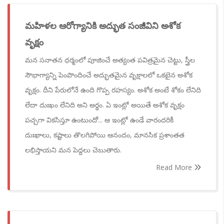
మహిళల ఆరోగ్యానికి అద్భుత సంజీవిని అశోక
వృక్షం
మన సనాతన ధర్మంలో పూజించే అత్యంత పవిత్రమైన చెట్టు, స్త్రీల
సౌభాగ్యాన్ని పెంపొందించే అద్భుతమైన వృక్షాలలో ఒకటైన అశోక
వృక్షం. దీని పేరులోనే ఉంది గొప్ప రహస్యం. అశోక అంటే శోకం లేనిది
లేదా దుఃఖం లేనిది అని అర్థం. ఏ ఇంట్లో అయితే అశోక వృక్షం
పచ్చగా వికసిస్తూ ఉంటుందో... ఆ ఇంట్లో ఉండే వారందరికీ
దుఃఖాలు, కష్టాలు తొలగిపోయి ఆనందం, మానసిక ప్రశాంతత
లభిస్తాయని మన పెద్దలు చెబుతారు.
Read More