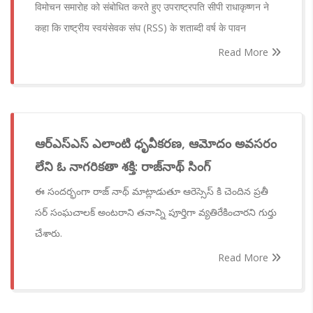
विमोचन समारोह को संबोधित करते हुए उपराष्ट्रपति सीपी राधाकृष्णन ने
कहा कि राष्ट्रीय स्वयंसेवक संघ (RSS) के शताब्दी वर्ष के पावन
Read More
ఆర్ఎస్ఎస్ ఎలాంటి ధృవీకరణ, ఆమోదం అవసరం
లేని ఓ నాగరికతా శక్తి: రాజ్‌నాథ్ సింగ్
ఈ సందర్భంగా రాజ్ నాథ్ మాట్లాడుతూ ఆరెస్సెస్ కి చెందిన ప్రతీ
సర్ సంఘచాలక్ అంటరాని తనాన్ని పూర్తిగా వ్యతిరేకించారని గుర్తు
చేశారు.
Read More