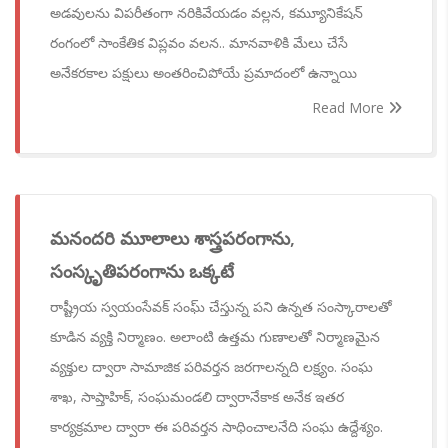
అడవులను విపరీతంగా నరికివేయడం వల్లన, కమ్యూనికేషన్
రంగంలో సాంకేతిక విప్లవం వలన.. మానవాళికి మేలు చేసే
అనేకరకాల పక్షులు అంతరించిపోయే ప్రమాదంలో ఉన్నాయి
Read More
మనందరి మూలాలు శాస్త్రపరంగాను,
సంస్కృతిపరంగాను ఒక్కటే
రాష్ట్రీయ స్వయంసేవక్‌ సంఘ్ చేస్తున్న పని ఉన్నత సంస్కారాలతో
కూడిన వ్యక్తి నిర్మాణం. అలాంటి ఉత్తమ గుణాలతో నిర్మాణమైన
వ్యక్తుల ద్వారా సామాజిక పరివర్తన జరగాలన్నది లక్ష్యం. సంఘ
శాఖ, సాప్తాహిక్‌, సంఘమండలి ద్వారానేకాక అనేక ఇతర
కార్యక్రమాల ద్వారా ఈ పరివర్తన సాధించాలనేది సంఘ ఉద్దేశ్యం.