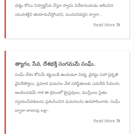
ధర్మం కోసం నిస్వార్థసేవ చేస్తూ స్వామి వివేకానందుడు ఆశించిన
యువశక్తిని తయారుచేస్తోందని, పంచపరివర్తన ద్వారా...
Read More
త్యాగం, సేవ, దేశభక్తి సంగమమే సంఘ్..
సంఘ్ దేశం కోసమే కట్టుబడి ఉందంటూ విద్య, వైద్యం సహా ప్రకృతి
వైపరీత్యాలు, ప్రమాద ఘటనల వేళ పరిస్థితులకు ఎదురీది సేవలను
అందించడమే గాక ఈ క్రమంలో క్రైస్తవులు, ముస్లింలు సైతం
స్వయంసేవకులను ప్రశంసించిన ఘటనలను ఉదహరించారు. సంఘ్
ద్వారా దాదాపు లక్షా..
Read More