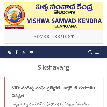
Sikshavarg
VID: వందేళ్ళ సంఘ్ ప్రత్యేకత.. డాక్టర్ జీ, గురూజీల
విశిష్టత
రాష్ట్రీయ స్వయం సేవక్ సంఘ్ (RSS) వందేళ్ళుగా దేశం కోసం,