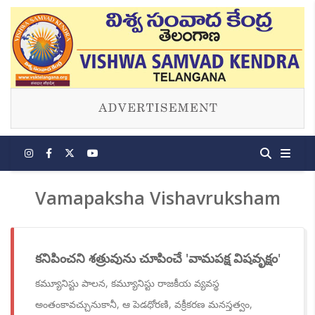
Vamapaksha Vishavruksham
కనిపించని శత్రువును చూపించే 'వామపక్ష విషవృక్షం'
కమ్యూనిస్టు పాలన, కమ్యూనిస్టు రాజకీయ వ్యవస్థ
అంతంకావచ్చునుకానీ, ఆ పెడధోరణి, వక్రీకరణ మనస్తత్వం,