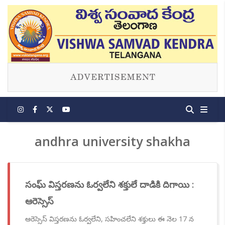
andhra university shakha
సంఘ్ విస్తరణను ఓర్వలేని శక్తులే దాడికి దిగాయి :
ఆరెస్సెస్
ఆరెస్సెస్ విస్తరణను ఓర్వలేని, సహించలేని శక్తులు ఈ నెల 17 న