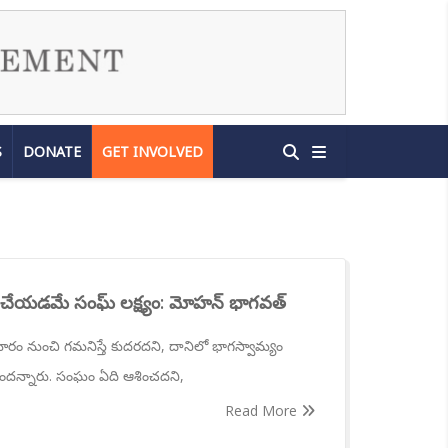
S
DONATE
GET INVOLVED
చేయడమే సంఘ్ లక్ష్యం: మోహన్ భాగవత్
ూరం నుంచి గమనిస్తే కుదరదని, దానిలో భాగస్వామ్యం
ందన్నారు. సంఘం ఏది ఆశించదని,
Read More