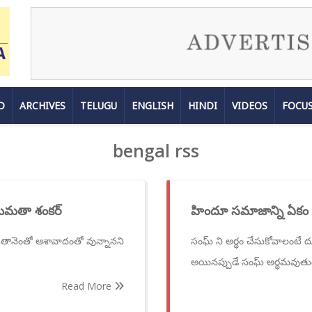
D
ARCHIVES
TELUGU
ENGLISH
HINDI
VIDEOS
FOCU
bengal rss
: మమతా శంకర్
హిందూ సమాజాన్ని ఏకం 
ై తానెంతో ఆశావాదంతో వున్నానని
సంఘ్ ని అర్థం చేసుకోవాలంటే ద
అయినప్పుడే సంఘ్ అర్థమవుతు
Read More