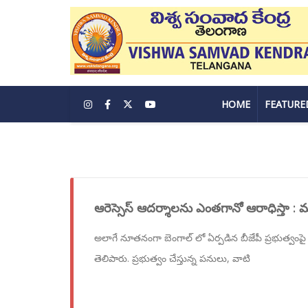
HOME
FEATURE
ఆరెస్సెస్ ఆదర్శాలను ఎంతగానో ఆరాధిస్తా 
అలాగే నూతనంగా బెంగాల్ లో ఏర్పడిన బీజేపీ ప్రభుత్వంప
తెలిపారు. ప్రభుత్వం చేస్తున్న పనులు, వాటి