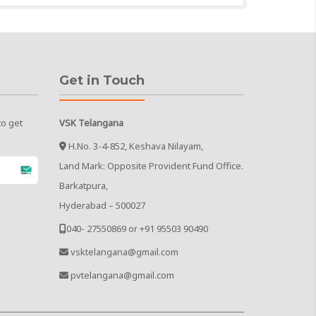
Get in Touch
to get
VSK Telangana
H.No. 3-4-852, Keshava Nilayam,
Land Mark: Opposite Provident Fund Office.
Barkatpura,
Hyderabad – 500027
040- 27550869 or +91 95503 90490
vsktelangana@gmail.com
pvtelangana@gmail.com