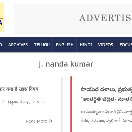
D
ARCHIVES
TELUGU
ENGLISH
HINDI
VIDEOS
FOCU
j. nanda kumar
ार क्या है खास विषय
సాయుధ దళాలు, ప్రభుత్వం
‘‘అంతర్గత భద్రత- నూతన 
क जे. नंदकुमार ने कहा, “भारत का
ఈ సందర్భంగా ఎయిర్ వైస్ మార్షల
దేశం, సమాజం, వ్యక్తి అనే మూడు
Read More