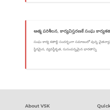
ఆత్మ పరిశీలన, కార్యవిస్తరణకే సంఘ కార్యశతా
సంఘ కార్య శతాబ్ది సందర్భంగా సమాజంలో వున్న చైతన్యా
స్థిరమైన, వ్యవస్థీకృత, సుసంపన్నమైన భారతాన్ని
About VSK
Quick