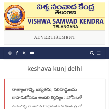
keshava kunj delhi
రాజ్యాంగాన్ని, ఐక్యతను, సరిహద్దులను
కాపాడుకోవడం అందరి కర్తవ్యం : హోసబళే
ఈ సందర్భంగా ఆయన మాట్లాడుతూ ఈ గణతంత్రంలో