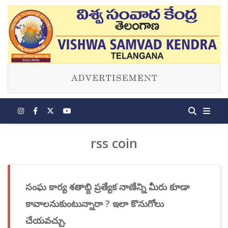
rss coin
సంఘ కార్య శతాబ్ది ప్రత్యేక నాణేన్ని మీరు కూడా
కావాలనుకుంటున్నారా ? ఇలా కొనుగోలు
చేయవచ్చు.