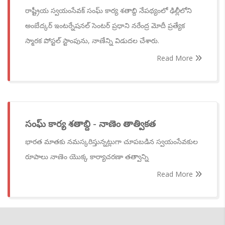
రాష్ట్రీయ స్వయంసేవక్ సంఘ్ కార్య శతాబ్ది నేపథ్యంలో ఢిల్లీలోని
అంబేద్కర్ ఇంటర్నేషనల్ సెంటర్ ప్రధాని నరేంద్ర మోదీ ప్రత్యేక
స్మారక పోస్టల్ స్టాంపును, నాణేన్ని విడుదల చేశారు.
Read More
సంఘ్ కార్య శతాబ్ది - నాణెం తాత్వికత
భారత మాతకు నమస్కరిస్తున్నట్లుగా చూపబడిన స్వయంసేవకుల
రూపాలు నాణెం యొక్క కార్యాచరణా తత్వాన్ని
Read More