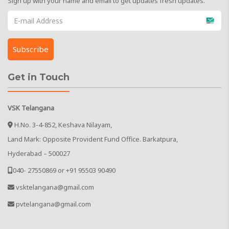
Sign up with your name and email to get updates fresh updates.
Get in Touch
VSK Telangana
H.No. 3-4-852, Keshava Nilayam,
Land Mark: Opposite Provident Fund Office. Barkatpura,
Hyderabad – 500027
040- 27550869 or +91 95503 90490
vsktelangana@gmail.com
pvtelangana@gmail.com