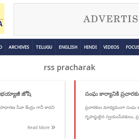
D
ARCHIVES
TELUGU
ENGLISH
HINDI
VIDEOS
FOCU
rss pracharak
 భయ్యాజీ జోషి
సంఘ కార్యానికి ప్రచా
 సాధారణ సేవా కేంద్రం గానీ కాదని
ప్రచారకుల మాధ్యమంగా సంఘ కార్య
గృహస్థులైన స్వయంసేవకులు, ప్
Read More