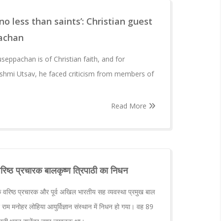
o less than saints’: Christian guest
achan
eppachan is of Christian faith, and for
ashmi Utsav, he faced criticism from members of
Read More
 वरिष्ठ प्रचारक बालकृष्ण त्रिपाठी का निधन
 वरिष्ठ प्रचारक और पूर्व अखिल भारतीय सह व्यवस्था प्रमुख बाल
राम मनोहर लोहिया आयुर्विज्ञान संस्थान में निधन हो गया। वह 89