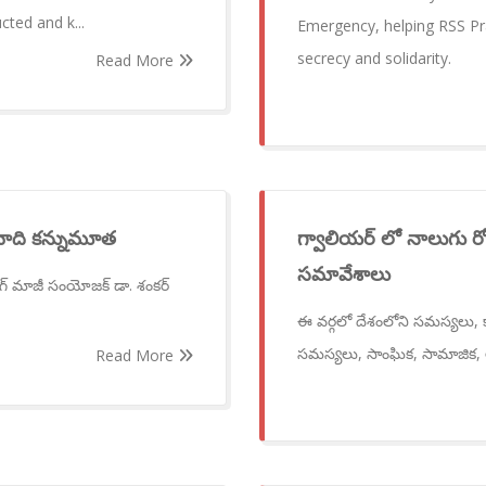
cted and k...
Emergency, helping RSS Pr
secrecy and solidarity.
Read More
్వవాది కన్నుమూత
గ్వాలియర్ లో నాలుగు రో
సమావేశాలు
ిభాగ్ మాజీ సంయోజక్ డా. శంకర్
ఈ వర్గలో దేశంలోని సమస్యలు, కా
సమస్యలు, సాంఘిక, సామాజిక, 
Read More