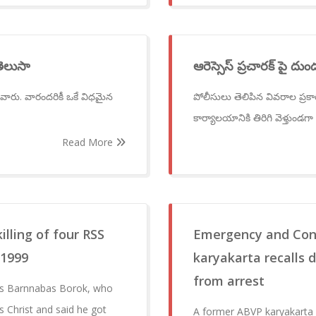
 తెలుసా
ఆరెస్సెస్ ప్రచారక్ పై దుండ
ేవారు. వారందరికీ ఒకే విధమైన
పోలీసులు తెలిపిన వివరాల ప్రకార
కార్యాలయానికి తిరిగి వెళ్తుండగా
Read More
illing of four RSS
Emergency and Con
 1999
karyakarta recalls 
from arrest
ias Barnnabas Borok, who
s Christ and said he got
A former ABVP karyakarta 