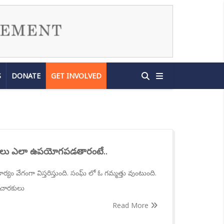
S
DONATE
GET INVOLVED
రకులు ఎలా ఉపయోగపడతారంటే..
ం వేగంగా విస్తరిస్తుంది. సంఘ్ లో ఓ గమ్మత్తు వుంటుంది.
రచారకులు
Read More