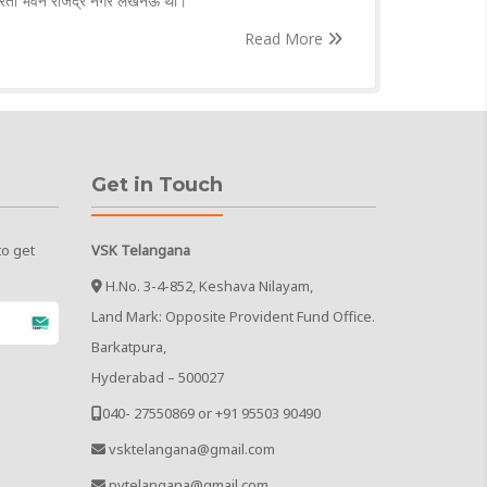
्र भारती भवन राजेंद्र नगर लखनऊ था।
Read More
Get in Touch
to get
VSK Telangana
H.No. 3-4-852, Keshava Nilayam,
Land Mark: Opposite Provident Fund Office.
Barkatpura,
Hyderabad – 500027
040- 27550869 or +91 95503 90490
vsktelangana@gmail.com
pvtelangana@gmail.com