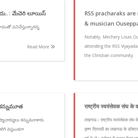
ేదు.. : మేచెరి లూయిస్
RSS pracharaks are n
& musician Ousepp
వంతో పనిచేస్తున్నారన్న
Notably, Mechery Louis Ous
attending the RSS Vijayad
Read More
the Christian community
ు కన్నుమూత
राष्ट्रीय स्वयंसेवक संघ के
ీష్మాచార్యులు కన్నుమూశారు.
लखनऊ। राष्ट्रीय स्वयंसेवक संघ के
రిగి వస్తుండగా
कृष्ण त्रिपाठी का लखनऊ के डॉक्टर 