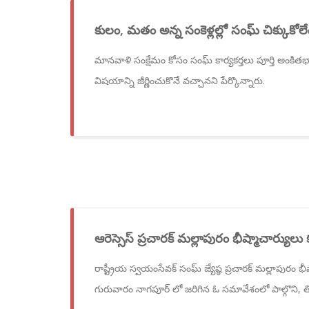
కులం, మతం అన్న సంకెళ్లల్లో సంఘ్ చిక్కుకోల
మానవాళి సంక్షేమం కోసం సంఘ్ కార్యకర్తలు పూర్తి అంకితభా
విషయాన్ని జీర్ణించుకొనే వచ్చానని పేర్కొన్నారు.
ఆరెస్సెస్ ప్రచారక్ మల్లాపురం భీష్మాచార్యుల
రాష్ట్రీయ స్వయంసేవక్ సంఘ్ జ్యేష్ఠ ప్రచారక్ మల్లాపురం భ
గురువారం నాగపూర్ లో జరిగిన ఓ సమావేశంలో పాల్గొని, తి