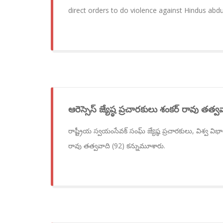
direct orders to do violence against Hindus abdu
ఆరెస్సెస్ జ్యేష్ఠ ప్రచారకులు శంకర్ రావు తత
రాష్ట్రీయ స్వయంసేవక్ సంఘ్ జ్యేష్ఠ ప్రచారకులు, విశ్వ వ
రావు తత్వవాది (92) కన్నుమూశారు.