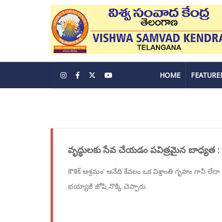
HOME
FEATURE
వృద్ధులకు సేవ చేయడం పవిత్రమైన బాధ్యత :
కౌశిక్ ఆశ్రమం' అనేది కేవలం ఒక విశ్రాంతి గృహం గానీ లేదా
భయ్యాజీ జోషి నొక్కి చెప్పారు.