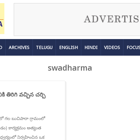
D
ARCHIVES
TELUGU
ENGLISH
HINDI
VIDEOS
FOCU
swadharma
కి తిరిగి వచ్చిన చర్చి
ిధిలో గల బుచిపారా గ్రామంలో
రావడం) కార్యక్రమం అత్యంత
 ఆధ్వర్యంలో నిర్వహించిన ఒక