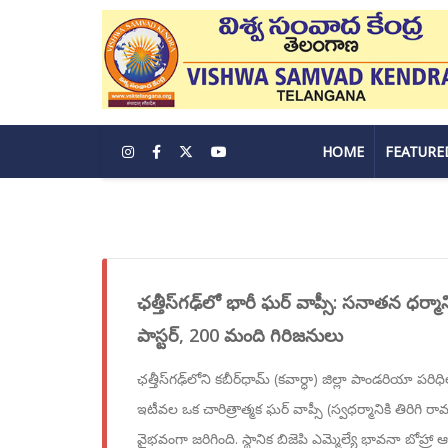
HOME
FEATURE
ఛత్తీస్‌గఢ్‌లో భారీ ఘర్ వాప్సీ: సనాతన ధర్మాని
పాస్టర్, 200 మంది గిరిజనులు
ఛత్తీస్‌గఢ్‌లోని కబీర్‌ధామ్ (కవార్ధా) జిల్లా పాండరియా పర
ఇటీవల ఒక చారిత్రాత్మక ఘర్ వాప్సీ (స్వధర్మానికి తిరిగి 
వైభవంగా జరిగింది. స్థానిక బిజెపి ఎమ్మెల్యే భావనా బోహ్రా