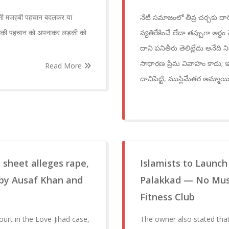
अपनी मजहबी पहचान बदलकर या
నేటి సమాజంలో తీవ్ర చర్చకు దార
 उसकी पहचान को अपनाकर लड़की को
వ్యతిరేకించే లేదా తప్పుగా అర్
దాని పనితీరు తెలిట్లేదు అనేది న
సాధారణ ప్రేమ వివాహం కాదు; ఇది
Read More
దాచిపెట్టి, ముస్లిమేతర అమ్మాయ
 sheet alleges rape,
Islamists to Launch
 by Ausaf Khan and
Palakkad — No Music
Fitness Club
ourt in the Love-Jihad case,
The owner also stated that