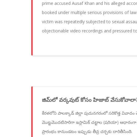
prime accused Ausaf Khan and his alleged acc
booked under multiple serious provisions of law.
victim was repeatedly subjected to sexual assau
objectionable video recordings and pressured to
జిమ్‌లో వర్కవుట్ కోసం హిజాబ్ వేసుకోవాల
కేరళలోని పాలక్కాడ్ జిల్లా పుదునగరంలో సరికొత్త వివాదం చె
మొట్టమొదటిసారిగా ఇస్లామిక్ చట్టాల (షరియా) ఆధారంగ
ప్రారంభం కానుండటం ఇప్పుడు తీవ్ర చర్చకు దారితీసింది.