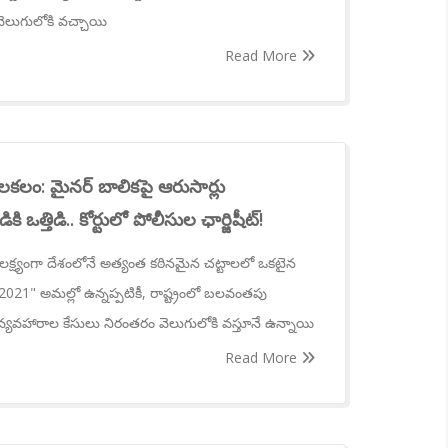
లుగులోకి వచ్చాయి
Read More
కలకలం: మైనర్ బాలికపై ఆరుసార్లు
ఒత్తిడి.. కోర్టులో పోలీసుల ఛార్జిషీట్!
క్ష్యంగా దేశంలోనే అత్యంత కఠినమైన చట్టాలలో ఒకటైన
, 2021" అమల్లో ఉన్నప్పటికీ, రాష్ట్రంలో బలవంతపు
వ్యవహారాల కేసులు నిరంతరం వెలుగులోకి వస్తూనే ఉన్నాయి
Read More