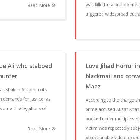
was killed in a brutal knife
Read More
triggered widespread outra
que Ali who stabbed
Love Jihad Horror i
counter
blackmail and conv
Maaz
has shaken Assam to its
h demands for justice, as
According to the charge she
ion with allegations of
prime accused Ausaf Khan
booked under multiple serio
victim was repeatedly subj
Read More
objectionable video record