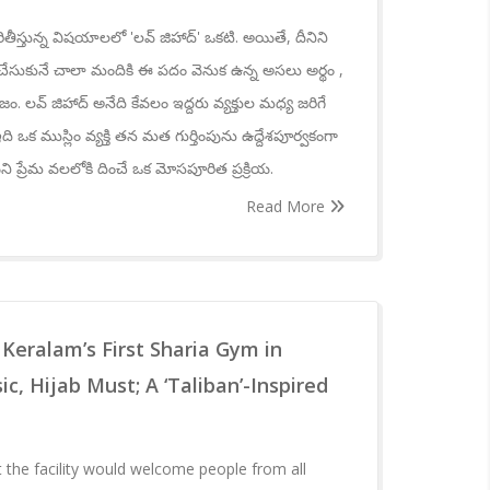
ితీస్తున్న విషయాలలో 'లవ్ జిహాద్' ఒకటి. అయితే, దీనిని
థం చేసుకునే చాలా మందికి ఈ పదం వెనుక ఉన్న అసలు అర్థం ,
ిజం. లవ్ జిహాద్ అనేది కేవలం ఇద్దరు వ్యక్తుల మధ్య జరిగే
 ఒక ముస్లిం వ్యక్తి తన మత గుర్తింపును ఉద్దేశపూర్వకంగా
ిని ప్రేమ వలలోకి దించే ఒక మోసపూరిత ప్రక్రియ.
Read More
 Keralam’s First Sharia Gym in
, Hijab Must; A ‘Taliban’-Inspired
 the facility would welcome people from all