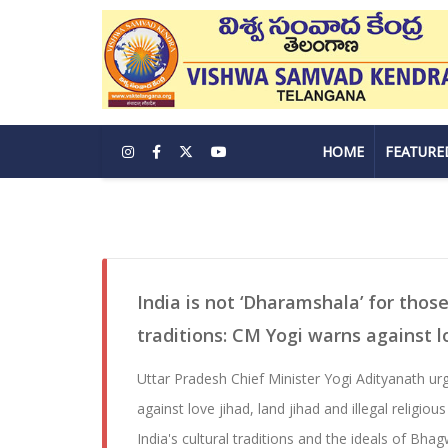
HOME
FEATURE
India is not ‘Dharamshala’ for thos
traditions: CM Yogi warns against l
Uttar Pradesh Chief Minister Yogi Adityanath urg
against love jihad, land jihad and illegal religio
India's cultural traditions and the ideals of Bh