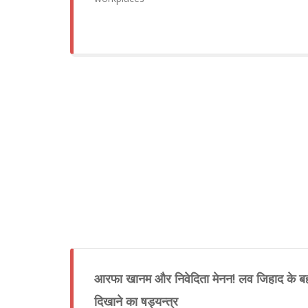
आरफा खानम और निवेदिता मेनन! लव जिहाद के बहान
दिखाने का षड्यन्त्र