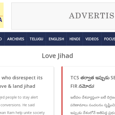
D
ARCHIVES
TELUGU
ENGLISH
HINDI
VIDEOS
FOCU
Love Jihad
e who disrespect its
TCS తర్వాత ఇప్పుడు SBI
ove & land jihad
FIR నమోదు!
ed people to stay alert
ఇటీవల దేశవ్యాప్తంగా ఐటీ దిగ్గజం
us conversions. He said
పరిణామాలు సంచలనం సృష్టించి
agwan Ram help unite society
ఇప్పుడు దేశంలోనే అతిపెద్ద ప్