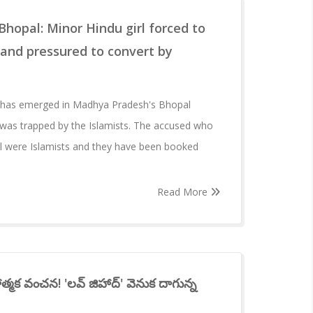
Bhopal: Minor Hindu girl forced to
 and pressured to convert by
d has emerged in Madhya Pradesh's Bhopal
 was trapped by the Islamists. The accused who
rl were Islamists and they have been booked
Read More
ాత్మక వంచన! 'లవ్ జిహాద్' వెనుక దాగున్న