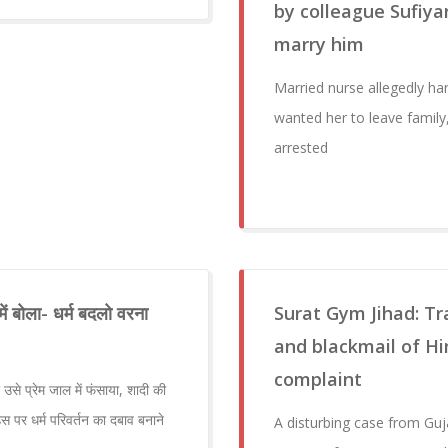
by colleague Sufiya
marry him
Married nurse allegedly h
wanted her to leave family
arrested
में बोला- धर्म बदलो वरना
Surat Gym Jihad: Tra
and blackmail of H
complaint
उसे प्रेम जाल में फंसाया, शादी की
पर धर्म परिवर्तन का दबाव बनाने
A disturbing case from Guj