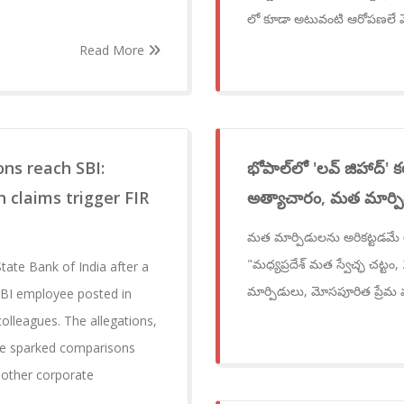
లో కూడా అటువంటి ఆరోపణలే వె
Read More
ons reach SBI:
భోపాల్‌లో 'లవ్ జిహాద్' 
 claims trigger FIR
అత్యాచారం, మత మార్పిడికి 
మత మార్పిడులను అరికట్టడమే ల
"మధ్యప్రదేశ్ మత స్వేచ్ఛ చట్టం
tate Bank of India after a
మార్పిడులు, మోసపూరిత ప్రేమ 
SBI employee posted in
olleagues. The allegations,
ave sparked comparisons
 other corporate