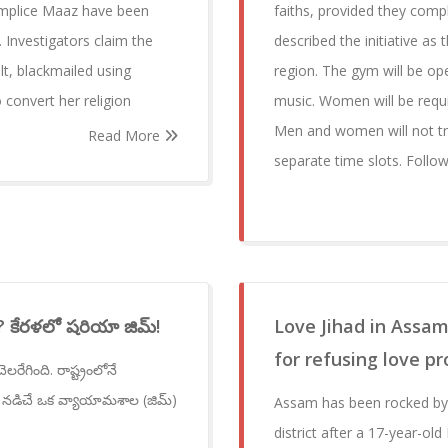
omplice Maaz have been
faiths, provided they comp
 Investigators claim the
described the initiative as t
lt, blackmailed using
region. The gym will be ope
 convert her religion
music. Women will be requi
Men and women will not tra
Read More
separate time slots. Follo
ా? కేరళలో షరియా జిమ్!
Love Jihad in Assam
for refusing love pr
లరేగింది. రాష్ట్రంలోనే
ా నడిచే ఒక వ్యాయామశాల (జిమ్)
Assam has been rocked by a
district after a 17-year-old