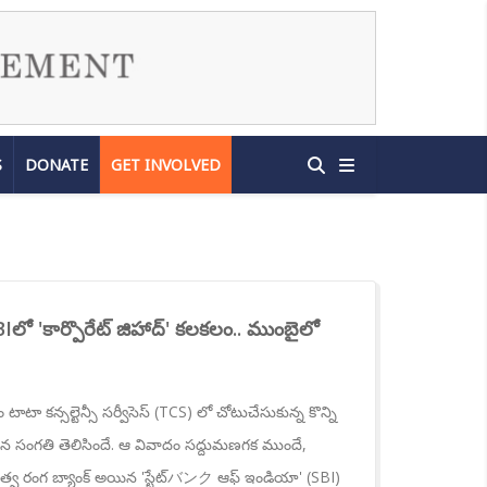
S
DONATE
GET INVOLVED
లో 'కార్పొరేట్ జిహాద్' కలకలం.. ముంబైలో
 టాటా కన్సల్టెన్సీ సర్వీసెస్ (TCS) లో చోటుచేసుకున్న కొన్ని
న సంగతి తెలిసిందే. ఆ వివాదం సద్దుమణగక ముందే,
రభుత్వ రంగ బ్యాంక్ అయిన 'స్టేట్バンク ఆఫ్ ఇండియా' (SBI)