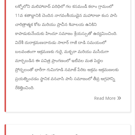
లక్నోలోని మలిహాబాద్ పరిధిలో గల కసమండీ కలాం గ్రామంలో
11వ శతాబ్దానికి చెందిన నాగవంశీయుడైన మహారాజా కంస పాసి
చారిత్రాత్మక కోట మరియు ప్రాచీన శివాలయ ఉనికిని
కాపాడుకునేందుకు హిందూ సమాజం శ్రేయస్సుతో ఉద్యమించింది.
విదేశీ దురాక్రమణదారుడు సాలార్ గాజీ దాడి సమయంలో
బలవంతంగా ఆక్రమణకు గురై, మక్బరా మరియు మసీదుగా
మార్చబడిన ఈ పవిత్ర ప్రాంగణంలో ఇటీవల మత పెద్దల
ప్రోద్బలంతో భారీగా గుమిగూడి నమాజ్ పేరిట అక్రమ ఆక్రమణలకు
ప్రయత్నించడం స్థానిక వనవాసి పాసి సమాజంలో తీవ్ర ఆగ్రహాన్ని
రేకెత్తించింది.
Read More