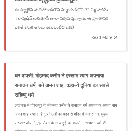
ఈ ఫ్యాక్టరీని మలిహాబాద్‌లోని మీర్జాగంజ్‌లోని 72 ఏళ్ల హకీమ్
సలావుద్దీన్ అలియాస్ లాలా నిర్వహిస్తున్నారు. ఈ ప్రాంతానికి
వెళితే కనుక అసలు ఇటువంటిది ఒకటి
Read More
घर वापसी: मोहम्मद करीम ने इस्लाम त्याग अपनाया
सनातन धर्म, बने अमन शाह, कहा-ये दुनिया का सबसे
सहिष्णु धर्म
लखनऊ में गोरखपुर के मोहम्मद करीम ने सनातन धर्म अपनाकर अपना नाम
अमन शाह रखा। हिन्दू संगठनों की मदद से मंदिर में गंगा स्नान, मुंडन
संस्कार और गोमूत्र सेवन के साथ हुई घर वापसी। सनातन धर्म की