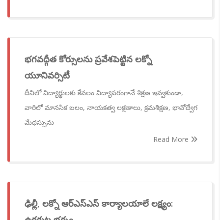
భగవద్గీత కోర్సులను ప్రవేశపెట్టిన లక్నో
యూనివర్సిటీ
దీనిలో విద్యార్థులకు కేవలం విద్యాపరంగానే శిక్షణ ఇవ్వకుండా,
వారిలో మానసిక బలం, నాయకత్వ లక్షణాలు, క్రమశిక్షణ, భావోద్వేగ
మేధస్సును
Read More
ఢిల్లీ, లక్నో ఆర్‌ఎస్‌ఎస్‌ కార్యాలయాలే లక్ష్యం:
ఉగ్రకుట్ర భగ్నం