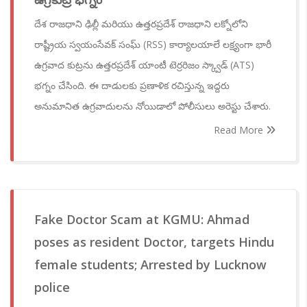
దేశ రాజధాని ఢిల్లీ మరియు ఉత్తరప్రదేశ్ రాజధాని లక్నోలోని
రాష్ట్రీయ స్వయంసేవక్ సంఘ్ (RSS) కార్యాలయాలే లక్ష్యంగా భారీ
ఉగ్రవాద కుట్రను ఉత్తరప్రదేశ్ యాంటీ టెర్రరిజం స్క్వాడ్ (ATS)
భగ్నం చేసింది. ఈ దాడులకు ప్రణాళిక రచిస్తున్న ఇద్దరు
అనుమానిత ఉగ్రవాదులను నోయిడాలో పోలీసులు అరెస్టు చేశారు.
Read More
Fake Doctor Scam at KGMU: Ahmad
poses as resident Doctor, targets Hindu
female students; Arrested by Lucknow
police