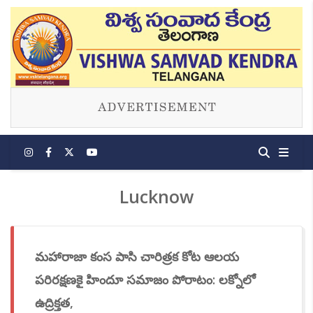
Lucknow
మహారాజా కంస పాసి చారిత్రక కోట ఆలయ
పరిరక్షణకై హిందూ సమాజం పోరాటం: లక్నోలో
ఉద్రిక్తత,