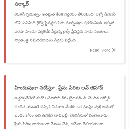
సర్కార్
యూపీ ప్రభుత్వం అత్యంత కీలక నిర్ణయం తీసుకుంది. లక్నో డివిజన్
లోని ఎనిమిది రైల్వే స్టేషన్లకు పేరు మార్చినట్లు ప్రకటించింది. ఇప్పటి
వరకూ హిందూ వ్యతిరేక పేర్లున్న రైల్వే స్టేషన్లకు సాధు సంతులు,
స్వాతంత్ర సమరయోధుల పేర్లను పెట్టింది.
Read More
హిందువుగా నటిస్తూ.. ప్రేమ పేరిట లవ్ జిహాద్
ఉత్తరప్రదేశ్‌లో మరో లవ్‌జిహాద్ కేసు బైటపడింది. చెందిన లక్నోకి
చెందిన యువతి చెప్పిన వివరాల మేరకు ఒక ముస్లిం వ్యక్తి ఆమెతో
బంధం కోసం తన ఉనికిని దాచిపెట్టి, దొంగపేరుతో వంచించాడు.
ప్రేమ పేరిట దారుణంగా మోసం చేసి, ఆమెకు తెలియకుండా