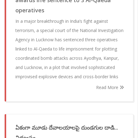
awards life sentence to 3 Al-Qaeda
operatives
In a major breakthrough in India’s fight against
terrorism, a special court of the National Investigation
Agency in Lucknow has sentenced three operatives
linked to Al-Qaeda to life imprisonment for plotting
coordinated bomb attacks across Ayodhya, Kanpur,
and Lucknow, in a plot that involved sophisticated
improvised explosive devices and cross-border links
Read More
ఏకంగా మూడు దేవాలయాలపై దుండగుల దాడి...
విధ్వంసం