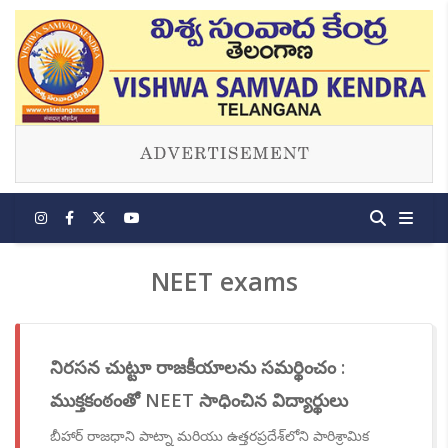
NEET exams
నిరసన చుట్టూ రాజకీయాలను సమర్థించం :
ముక్తకంఠంతో NEET సాధించిన విద్యార్థులు
బీహార్ రాజధాని పాట్నా మరియు ఉత్తరప్రదేశ్‌లోని పారిశ్రామిక