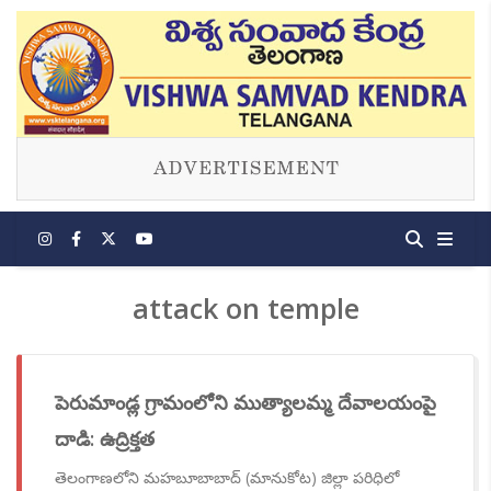
attack on temple
పెరుమాండ్ల గ్రామంలోని ముత్యాలమ్మ దేవాలయంపై
దాడి: ఉద్రిక్తత
తెలంగాణలోని మహబూబాబాద్ (మానుకోట) జిల్లా పరిధిలో