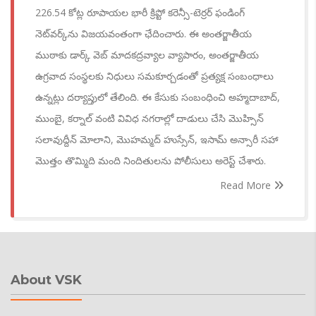
226.54 కోట్ల రూపాయల భారీ క్రిప్టో కరెన్సీ-టెర్రర్ ఫండింగ్
నెట్‌వర్క్‌ను విజయవంతంగా ఛేదించారు. ఈ అంతర్జాతీయ
ముఠాకు డార్క్ వెబ్ మాదకద్రవ్యాల వ్యాపారం, అంతర్జాతీయ
ఉగ్రవాద సంస్థలకు నిధులు సమకూర్చడంతో ప్రత్యక్ష సంబంధాలు
ఉన్నట్లు దర్యాప్తులో తేలింది. ఈ కేసుకు సంబంధించి అహ్మదాబాద్,
ముంబై, కర్నాల్ వంటి వివిధ నగరాల్లో దాడులు చేసి మొహ్సిన్
సలావుద్దీన్ మోలాని, మొహమ్మద్ హుస్సేన్, ఇసామ్ అన్సారీ సహా
మొత్తం తొమ్మిది మంది నిందితులను పోలీసులు అరెస్ట్ చేశారు.
Read More
About VSK