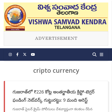
cripto currency
గుజరాత్‌లో ₹226 కోట్ల అంతర్జాతీయ క్రిప్టో-టెర్రర్
ఫండింగ్ నెట్‌వర్క్ గుట్టురట్టు: 9 మంది అరెస్ట్
గుజరాత్ సైబర్ క్రైమ్ పోలీసులు దేశవ్యాప్తంగా కలకలం రేపిన