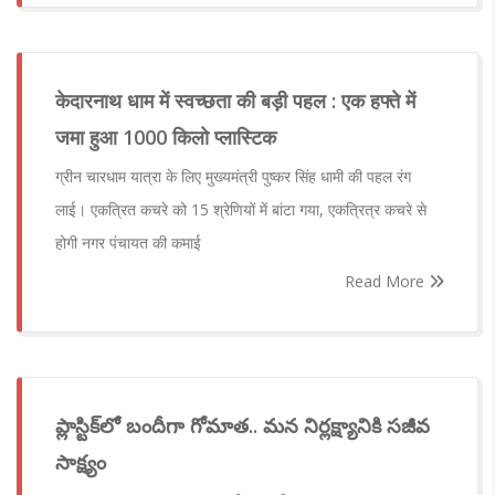
केदारनाथ धाम में स्वच्छता की बड़ी पहल : एक हफ्ते में
जमा हुआ 1000 किलो प्लास्टिक
ग्रीन चारधाम यात्रा के लिए मुख्यमंत्री पुष्कर सिंह धामी की पहल रंग
लाई। एकत्रित कचरे को 15 श्रेणियों में बांटा गया, एकत्रित्र कचरे से
होगी नगर पंचायत की कमाई
Read More
ప్లాస్టిక్‌లో బందీగా గోమాత.. మన నిర్లక్ష్యానికి సజీవ
సాక్ష్యం