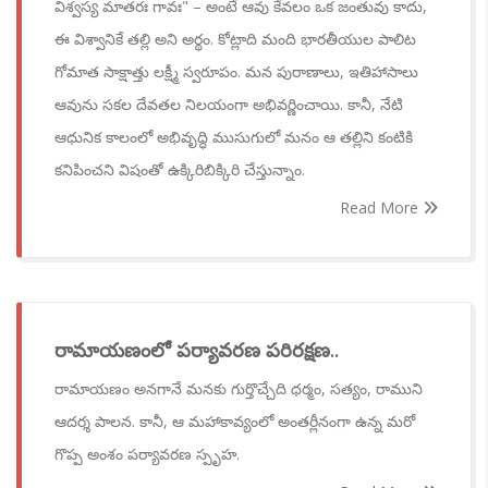
విశ్వస్య మాతరః గావః" – అంటే ఆవు కేవలం ఒక జంతువు కాదు,
ఈ విశ్వానికే తల్లి అని అర్థం. కోట్లాది మంది భారతీయుల పాలిట
గోమాత సాక్షాత్తు లక్ష్మీ స్వరూపం. మన పురాణాలు, ఇతిహాసాలు
ఆవును సకల దేవతల నిలయంగా అభివర్ణించాయి. కానీ, నేటి
ఆధునిక కాలంలో అభివృద్ధి ముసుగులో మనం ఆ తల్లిని కంటికి
కనిపించని విషంతో ఉక్కిరిబిక్కిరి చేస్తున్నాం.
Read More
రామాయణంలో పర్యావరణ పరిరక్షణ..
రామాయణం అనగానే మనకు గుర్తొచ్చేది ధర్మం, సత్యం, రాముని
ఆదర్శ పాలన. కానీ, ఆ మహాకావ్యంలో అంతర్లీనంగా ఉన్న మరో
గొప్ప అంశం పర్యావరణ స్పృహ.