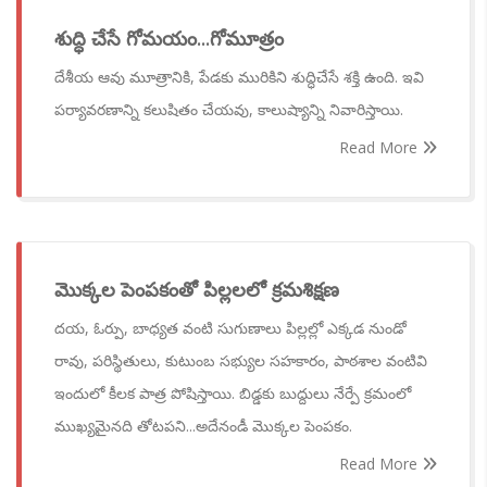
శుద్ధి చేసే గోమయం...గోమూత్రం
దేశీయ ఆవు మూత్రానికి, పేడకు మురికిని శుద్ధిచేసే శక్తి ఉంది. ఇవి
పర్యావరణాన్ని కలుషితం చేయవు, కాలుష్యాన్ని నివారిస్తాయి.
Read More
మొక్కల పెంపకంతో పిల్లలలో క్రమశిక్షణ
దయ, ఓర్పు, బాధ్యత వంటి సుగుణాలు పిల్లల్లో ఎక్కడ నుండో
రావు, పరిస్థితులు, కుటుంబ సభ్యుల సహకారం, పాఠశాల వంటివి
ఇందులో కీలక పాత్ర పోషిస్తాయి. బిడ్డకు బుద్దులు నేర్పే క్రమంలో
ముఖ్యమైనది తోటపని...అదేనండీ మొక్కల పెంపకం.
Read More