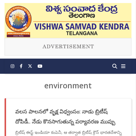
environment
వలస పాలనలో వృక్ష విధ్వంసం: నాడు బ్రిటీష్
దోపిడీ.. నేడు కొనసాగుతున్న పర్యావరణ ముప్పు
బ్రిటీష్ ఈస్ట్ ఇండియా కంపెనీ, ఆ తర్వాత బ్రిటీష్ క్రౌన్ భారతదేశాన్ని