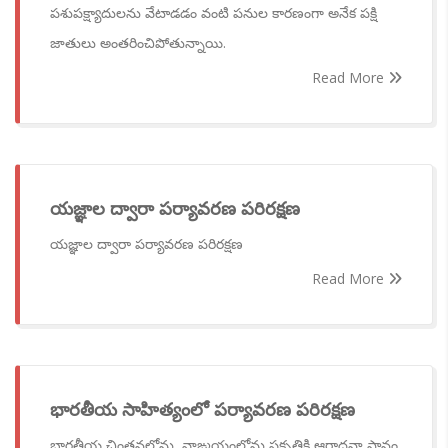
పశుపక్ష్యాదులను వేటాడడం వంటి పనుల కారణంగా అనేక పక్షి
జాతులు అంతరించిపోతున్నాయి.
Read More
యజ్ఞాల ద్వారా పర్యావరణ పరిరక్షణ
యజ్ఞాల ద్వారా పర్యావరణ పరిరక్షణ
Read More
భారతీయ సాహిత్యంలో పర్యావరణ పరిరక్షణ
భారతీయ చింతనలోను, వాఙ్మయంలోను ప్రకృతికి ఆరాధనా స్థానం