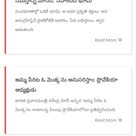
సమస్తాన్నీ మోసేది, సహించేది భూమి
పంచభూతాల్లో ఒకటి భూమి. ఆ ఐదూ ప్రకృతి శక్తులు. అవి
అనుగ్రహిస్తేనే ప్రాణికోటికి ఆహారం, నీరు లభిస్తాయి. శ్వాస
ఆడుతుంది.
Read More
అమ్మ పేరిట ఓ మొక్క’ను అనుసరిస్తాం: స్లొవేకియా
అధ్యక్షుడు
భారత ప్రధానమంత్రి నరేంద్ర మోదీ ఇచ్చిన ‘అమ్మ పేరిట ఓ
మొక్క’ను నాటాలన్న పిలుపు స్లొవేకియాలోనూ ప్రతిధ్వనించింది.
Read More