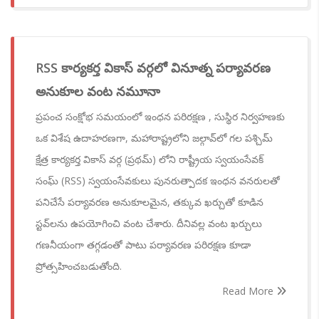
RSS కార్యకర్త వికాస్ వర్గలో వినూత్న పర్యావరణ
అనుకూల వంట నమూనా
ప్రపంచ సంక్షోభ సమయంలో ఇంధన పరిరక్షణ , సుస్థిర నిర్వహణకు
ఒక విశేష ఉదాహరణగా, మహారాష్ట్రలోని జల్గావ్‌లో గల పశ్చిమ్
క్షేత్ర కార్యకర్త వికాస్ వర్గ (ప్రథమ్) లోని రాష్ట్రీయ స్వయంసేవక్
సంఘ్ (RSS) స్వయంసేవకులు పునరుత్పాదక ఇంధన వనరులతో
పనిచేసే పర్యావరణ అనుకూలమైన, తక్కువ ఖర్చుతో కూడిన
స్టవ్‌లను ఉపయోగించి వంట చేశారు. దీనివల్ల వంట ఖర్చులు
గణనీయంగా తగ్గడంతో పాటు పర్యావరణ పరిరక్షణ కూడా
ప్రోత్సహించబడుతోంది.
Read More