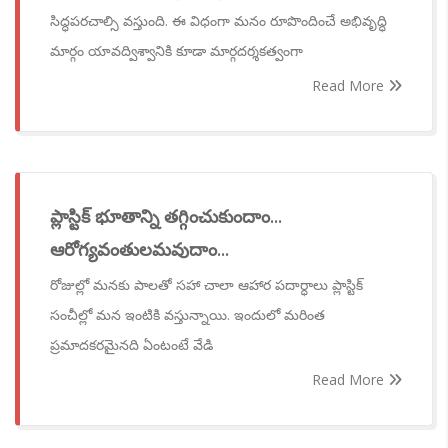
సిద్ధపరచాల్సి వస్తుంది. ఈ విధంగా మనం రూపొందించే అభివృద్ధి
మార్గం యావద్విశ్వానికి కూడా మార్గదర్శకత్వంగా
Read More
ప్లాస్టిక్ భూతాన్ని తగ్గించుకుందాం...
ఆరోగ్యవంతులమవుదాం...
రోజుల్లో మనకు పాలతో సహా చాలా ఆహార పదార్ధాలు ప్లాస్టిక్
సంచీల్లో మన ఇంటికి వస్తున్నాయి. ఇందులో మరింత
ప్రమాదకరమైనది ఏంటంటే వేడి
Read More