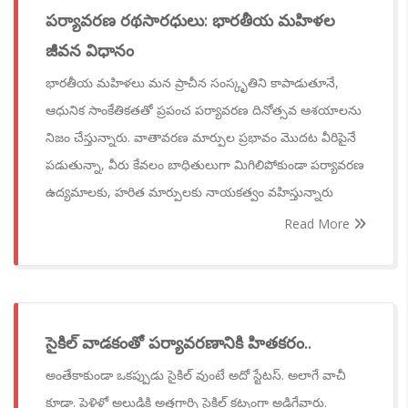
పర్యావరణ రథసారధులు: భారతీయ మహిళల
జీవన విధానం
భారతీయ మహిళలు మన ప్రాచీన సంస్కృతిని కాపాడుతూనే,
ఆధునిక సాంకేతికతతో ప్రపంచ పర్యావరణ దినోత్సవ ఆశయాలను
నిజం చేస్తున్నారు. వాతావరణ మార్పుల ప్రభావం మొదట వీరిపైనే
పడుతున్నా, వీరు కేవలం బాధితులుగా మిగిలిపోకుండా పర్యావరణ
ఉద్యమాలకు, హరిత మార్పులకు నాయకత్వం వహిస్తున్నారు
Read More
సైకిల్ వాడకంతో పర్యావరణానికి హితకరం..
అంతేకాకుండా ఒకప్పుడు సైకిల్ వుంటే అదో స్టేటస్. అలాగే వాచీ
కూడా. పెళ్లిళ్లో అల్లుడికి అత్తగార్ని సైకిల్ కట్నంగా అడిగేవారు.