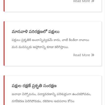
Read More
మానవాళి పరిరక్షణలో పక్షులు
పక్షులు ప్రకృతికి అందాన్నివ్వడమే కాదు, వాటి కిలకిలా రావాలు
మన మనస్సుకు ఆహ్లాదాన్ని కూడా కలిగిస్తాయి.
Read More
పక్షుల రక్షణే ప్రకృతి సంరక్షణ
జనాభా విస్పోటనం, పర్యావరణాన్ని పరిశుభ్రంగా ఉంచకపోవడం,
నగరీకరణ పెరిగిపోవడం, రకరకాల అవసరాల కోసం