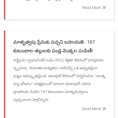
Read More
మాతృత్వపు ప్రేమకు పచ్చని బహుమతి.. 187
కుటుంబాల తల్లులకు పండ్ల మొక్కల పంపిణీ!
రాష్ట్రీయ స్వయంసేవక్ సంఘ్ (RSS) శిక్షణా శిబిరంలో పర్యావరణ
స్పృహను, సామాజిక బాధ్యతను చాటిచెప్పే ఒక అద్భుతమైన
ఘట్టం ఆవిష్కృతమైంది. షాజపూర్ శిబిరంలో నిర్వహించిన "మాతృ
హస్త భోజనం" కార్యక్రమంలో భాగంగా షాజాపూర్ పరిసర
ప్రాంతాలకు చెందిన 187 కుటుంబాల మాతృమూర్తులు
స్వచ్చందంగా పాల్గొన్నారు.
Read More