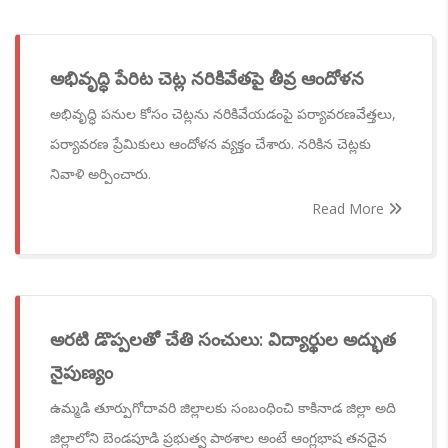
అభివృద్ధి పేరిట చెట్ల నరికివేతపై తీవ్ర ఆందోళన
అభివృద్ధి పనుల కోసం చెట్లను నరికివేయడంపై పర్యావరణవేత్తలు,
పర్యావరణ ప్రేమికులు ఆందోళన వ్యక్తం చేశారు. నరికిన చెట్లకు
నివాళి అర్పించారు.
Read More
అరటి డొప్పలతో చేతి సంచులు: విద్యార్థుల అద్భుత
నైపుణ్యం
ఉమ్మడి తూర్పుగోదావరి జిల్లాలకు సంబంధించి కాకినాడ జిల్లా అది
జిల్లాలోని బెండపూడి ప్రభుత్వ పాఠశాల అంటే ఆంగ్లభాష తనదైన