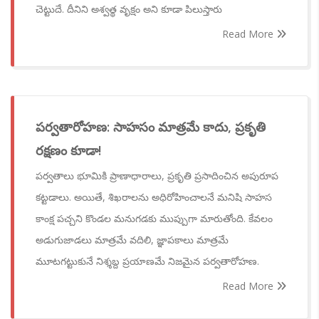
చెట్టుదే. దీనిని అశ్వత్థ వృక్షం అని కూడా పిలుస్తారు
Read More
పర్వతారోహణ: సాహసం మాత్రమే కాదు, ప్రకృతి
రక్షణం కూడా!
పర్వతాలు భూమికి ప్రాణాధారాలు, ప్రకృతి ప్రసాదించిన అపురూప
కట్టడాలు. అయితే, శిఖరాలను అధిరోహించాలనే మనిషి సాహస
కాంక్ష పచ్చని కొండల మనుగడకు ముప్పుగా మారుతోంది. కేవలం
అడుగుజాడలు మాత్రమే వదిలి, జ్ఞాపకాలు మాత్రమే
మూటగట్టుకునే నిశ్శబ్ద ప్రయాణమే నిజమైన పర్వతారోహణ.
Read More