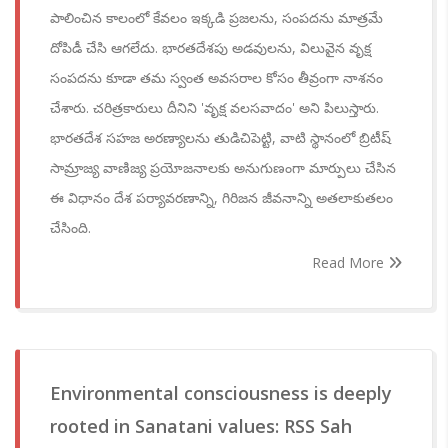
పాలించిన కాలంలో కేవలం ఇక్కడి ప్రజలను, సంపదను మాత్రమే
దోపిడీ చేసి ఆగలేదు. భారతదేశపు అడవులను, విలువైన వృక్ష
సంపదను కూడా తమ స్వంత అవసరాల కోసం తీవ్రంగా నాశనం
చేశారు. చరిత్రకారులు దీనిని 'వృక్ష వలసవాదం' అని పిలుస్తారు.
భారతదేశ సహజ అరణ్యాలను తుడిచిపెట్టి, వాటి స్థానంలో బ్రిటీష్
సామ్రాజ్య వాణిజ్య ప్రయోజనాలకు అనుగుణంగా మార్పులు చేసిన
ఈ విధానం దేశ పర్యావరణాన్ని, గిరిజన జీవనాన్ని అతలాకుతలం
చేసింది.
Read More
Environmental consciousness is deeply
rooted in Sanatani values: RSS Sah