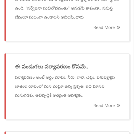
ఉంది. "సర్వేజనా సుఖినోభవంతు" అనడమే కాకుండా.. సమస్త
జీవులూ సుఖంగా ఉండాలని అభిలషించారు
Read More
ఈ పండుగలు పర్యావరణం కోసమే..
పర్యావరణం అంటే అర్థం భూమి, నీరు, గాలి, చెట్లు, పశుపక్ష్యాది
జాతుల రూపంలో మన చుట్టూ ఉన్న ప్రకృతి. ఇది మానవ
మనుగడకు, అభివృద్ధికి అత్యంత ఆవశ్యకం.
Read More