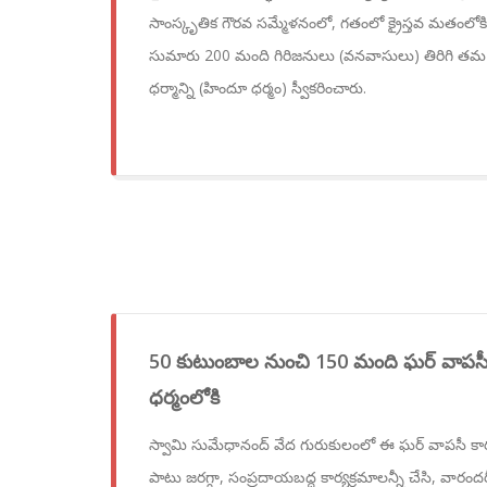
సాంస్కృతిక గౌరవ సమ్మేళనంలో, గతంలో క్రైస్తవ మతంలోకి 
సుమారు 200 మంది గిరిజనులు (వనవాసులు) తిరిగ
ధర్మాన్ని (హిందూ ధర్మం) స్వీకరించారు.
50 కుటుంబాల నుంచి 150 మంది ఘర్ వాపసీ.
ధర్మంలోకి
స్వామి సుమేధానంద్ వేద గురుకులంలో ఈ ఘర్ వాపసీ కార్
పాటు జరగ్గా, సంప్రదాయబద్ధ కార్యక్రమాలన్నీ చేసి, వారందర