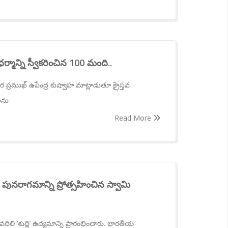
 ధర్మాన్ని స్వీకరించిన 100 మంది..
చార ప్రముఖ్ ఉపేంద్ర కుష్వాహ మాట్లాడుతూ క్రైస్తవ
లను
Read More
ుల పునరాగమాన్ని ప్రోత్సహించిన స్వామి
వదిలి ‘శుద్ధి’ ఉద్యమాన్ని ప్రారంభించారు. భారతీయ