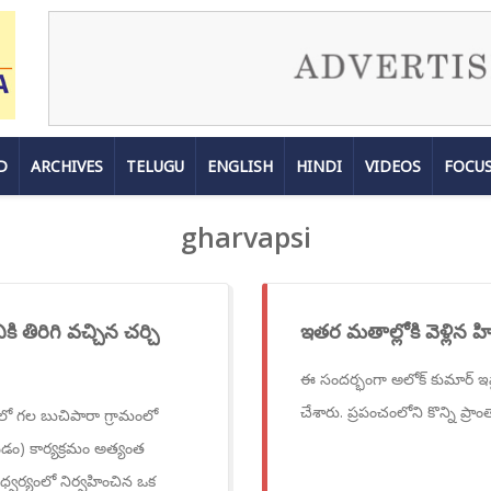
D
ARCHIVES
TELUGU
ENGLISH
HINDI
VIDEOS
FOCU
gharvapsi
కి తిరిగి వచ్చిన చర్చి
ఇతర మతాల్లోకి వెళ్లిన హ
ఈ సందర్భంగా అలోక్ కుమార్ ఇస్ల
చేశారు. ప్రపంచంలోని కొన్ని ప్రా
ిధిలో గల బుచిపారా గ్రామంలో
రావడం) కార్యక్రమం అత్యంత
 ఆధ్వర్యంలో నిర్వహించిన ఒక