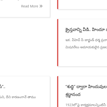
Read More
క్రైస్తవాన్ని వీడి.. హిందూ
ఇక.. వీహెచ్ పీ జార్ఖండ్ ధర్మ ప్ర
మిషనరీలు అమాయకులైన ప్రజ
’..
‘‘శుద్ధి’’ ద్వారా హిందువ
శ్రద్ధానంద
ాయని, దీని కారణంగానే తాము
1923లో పై కార్యక్రమాలన్నింటినీ 