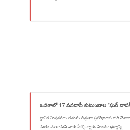
ఒడిశాలో 17 వనవాసీ కుటుంబాల ‘‘ఘర్ వాపసీ’
స్థానిక మిషనరీలు తమను తీవ్రంగా ప్రలోభాలకు గురి చేశ
మతం మారామని వారు పేర్కొన్నారు. హిందూ ధర్మాన్ని