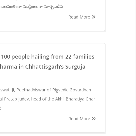
రు. బలవంతంగా ముస్లింలుగా మార్చబడిన
Read More
100 people hailing from 22 families
harma in Chhattisgarh’s Surguja
wati Ji, Peethadhiswar of Rigvedic Govardhan
al Pratap Judev, head of the Akhil Bharatiya Ghar
d
Read More