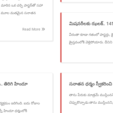
మారిన ఒక చర్చి పాస్టర్‌తో సహా
ి తమ మూల మతమైన సనాతన
మిషనరీలకు ఝలక్.. 141 
Read More
వీరంతా కూడా గతంలో పాస్టర్లు, క
క్రైస్తవంలోకి వెళ్లిపోయారు. దీన
. తిరిగి హిందూ
సనాతన ధర్మం స్వీకరించి 
తాను పేరుకు మాత్రమే ముస్లిం
చెప్పుకొచ్చాడు.తాను ముస్లింన
యక్రమం జరిగింది. ఐదు రోజుల
్నీ హిందూ ధర్మంలోకి