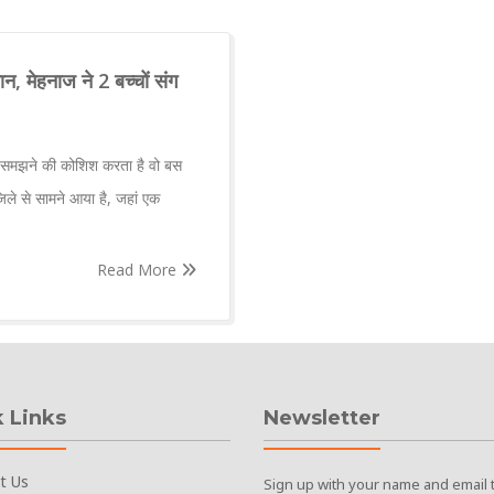
ान, मेहनाज ने 2 बच्चों संग
या समझने की कोशिश करता है वो बस
िले से सामने आया है, जहां एक
Read More
 Links
Newsletter
t Us
Sign up with your name and email 