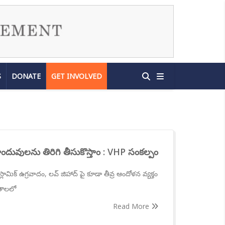
S
DONATE
GET INVOLVED
ిందువులను తిరిగి తీసుకొస్తాం : VHP సంకల్పం
ామిక్ ఉగ్రవాదం, లవ్ జిహాద్ పై కూడా తీవ్ర ఆందోళన వ్యక్తం
ంతాలలో
Read More