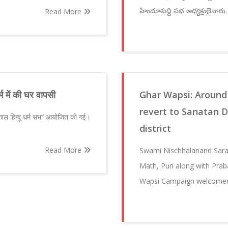
హిందూశుద్ధి సభ అధ్యక్షులైనా
Read More
म में की घर वापसी
Ghar Wapsi: Around 
revert to Sanatan D
विशाल हिन्दू धर्म सभा’ आयोजित की गई।
district
Read More
Swami Nischhalanand Saras
Math, Puri along with Prab
Wapsi Campaign welcome