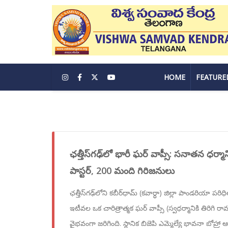
HOME
FEATURE
ఛత్తీస్‌గఢ్‌లో భారీ ఘర్ వాప్సీ: సనాతన ధర్మాని
పాస్టర్, 200 మంది గిరిజనులు
ఛత్తీస్‌గఢ్‌లోని కబీర్‌ధామ్ (కవార్ధా) జిల్లా పాండరియా పర
ఇటీవల ఒక చారిత్రాత్మక ఘర్ వాప్సీ (స్వధర్మానికి తిరిగి 
వైభవంగా జరిగింది. స్థానిక బిజెపి ఎమ్మెల్యే భావనా బోహ్రా