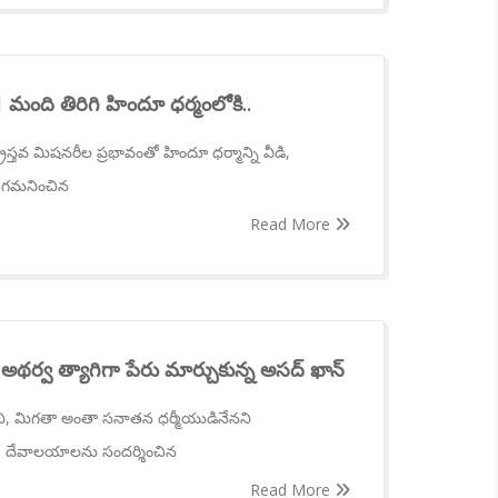
మంది తిరిగి హిందూ ధర్మంలోకి..
్రైస్తవ మిషనరీల ప్రభావంతో హిందూ ధర్మాన్ని వీడి,
ిని గమనించిన
Read More
అథర్వ త్యాగిగా పేరు మార్చుకున్న అసద్ ఖాన్
నని, మిగతా అంతా సనాతన ధర్మీయుడినేనని
ని, దేవాలయాలను సందర్శించిన
Read More