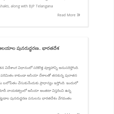
shakti, along with BJP Telangana
Read More
న ఆలయాల పునరుద్ధరణ.. భారతదేశ
విదేశాంగ విధానంలో సరికొత్త వ్యూహాన్ని అనుసరిస్తోంది.
లకే పరిమితం కాకుండా ఆసియా దేశాలతో తనకున్న పురాతన
 బలోపేతం చేసుకునేందుకు ప్రాధాన్యం ఇస్తోంది. ఇందులో
్ర మోదీ నాయకత్వంలో ఆసియా అంతటా విస్తరించి ఉన్న
వ కట్టడాల పునరుద్ధరణ పనులను భారతదేశం వేగవంతం