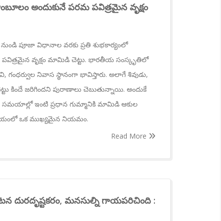
రతాంబూలం అందుకునే పరమ పవిత్రమైన వృక్షం
ండి పూజా విధానాల వరకు ప్రతి శుభకార్యంలో
ిత్రమైన వృక్షం మామిడి చెట్టు. భారతీయ సంస్కృతిలో
మీదేవి, గంధర్వుల నివాస స్థానంగా భావిస్తారు. అలాగే శివుడు,
ట్టు కిందే జరిగిందని పురాణాలు చెబుతున్నాయి. అందుకే
ుగల సమయాల్లో ఇంటి ప్రధాన గుమ్మానికి మామిడి ఆకుల
దాయంలో ఒక ముఖ్యమైన నియమం.
Read More
న దురదృష్టకరం, మనసుల్ని గాయపరిచింది :