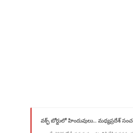
వక్ఫ్ బోర్డులో హిందువులు... మధ్యప్రదేశ్ స