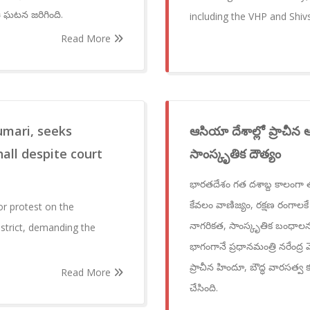
 ఈ ఘటన జరిగింది.
including the VHP and Shiv
Read More
umari, seeks
ఆసియా దేశాల్లో ప్రాచీ
hall despite court
సాంస్కృతిక దౌత్యం
భారతదేశం గత దశాబ్ద కాలంగా తన 
కేవలం వాణిజ్యం, రక్షణ రంగా
r protest on the
నాగరికత, సాంస్కృతిక బంధాలను
strict, demanding the
భాగంగానే ప్రధానమంత్రి నరేంద
ప్రాచీన హిందూ, బౌద్ధ వారసత్
Read More
చేసింది.