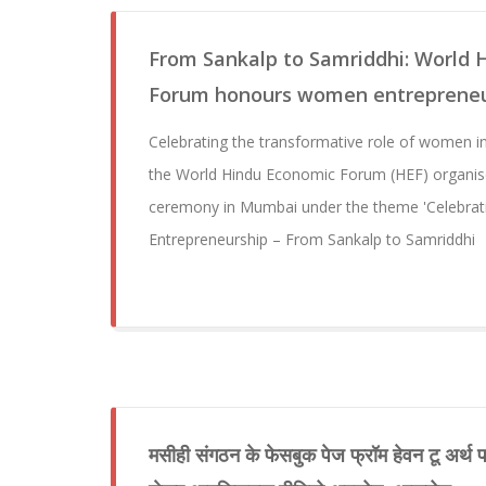
From Sankalp to Samriddhi: World 
Forum honours women entrepreneu
Celebrating the transformative role of women i
the World Hindu Economic Forum (HEF) organised
ceremony in Mumbai under the theme 'Celebr
Entrepreneurship – From Sankalp to Samriddhi
मसीही संगठन के फेसबुक पेज फ्रॉम हेवन टू अर्थ पर