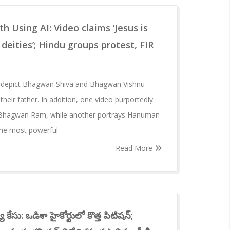
h Using AI: Video claims ‘Jesus is
deities’; Hindu groups protest, FIR
, depict Bhagwan Shiva and Bhagwan Vishnu
 their father. In addition, one video purportedly
 Bhagwan Ram, while another portrays Hanuman
 the most powerful
Read More
కేసు: ఒడిశా హైకోర్టులో కొత్త పిటిషన్;