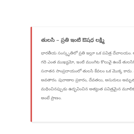
తులసి – ప్రతి ఇంటి ఔషధ లక్ష్మి
భారతీయ సంస్కృతిలో ప్రతి ఇల్లూ ఒక పవిత్ర దేవాలయం. 
గది ఎంత ముఖ్యమో, ఇంటి ముంగిట కొలువై ఉండే తులస
సనాతన సాంప్రదాయంలో తులసి కేవలం ఒక మొక్క కాదు. సాక్ష
అవతారం. పురాణాల ప్రకారం, దేవతలు, అసురులు అమృతం క
మథించినప్పుడు ఉద్భవించిన అత్యంత పవిత్రమైన మూలిక ఈ
అంటే ప్రాణం.