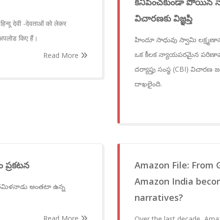
కనిపించకుండా పోయిన నాయ
విచారణకు విజ్ఞప్తి
िन्दू देवी -देवताओं को लेकर
अपलोड किए हैं।
హిందూ సాధువు స్వామి లక్ష్మణాన
ఒక కీలక న్యాయపరమైన పరిణామం చ
Read More
దర్యాప్తు సంస్థ (CBI) విచారణ జ
దాఖలైంది.
ం ప్రకటన
Amazon File: From 
Amazon India becom
త! తమిళనాడు అంతటా ఉన్న
narratives?
Read More
Over the last decade, Amaz