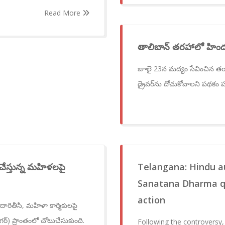
Read More
తాలిబాన్ తరహాలో హింద
జూలై 23న మద్యం సేవించిన తర్
డ్రైవర్‌ను దోచుకోవాలని పథకం
 చేస్తున్న మహిళలపై
Telangana: Hindu au
Sanatana Dharma q
action
ారితీసి, మహిళా కార్మికులపై
గర్) ప్రాంతంలో చోటుచేసుకుంది.
Following the controversy,