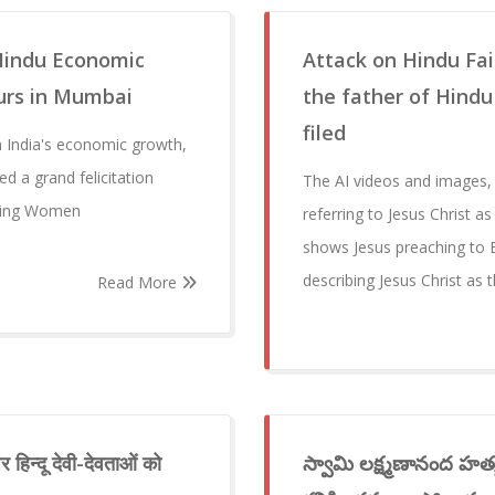
Hindu Economic
Attack on Hindu Fait
rs in Mumbai
the father of Hindu 
filed
n India's economic growth,
 a grand felicitation
The AI videos and images
ating Women
referring to Jesus Christ as
shows Jesus preaching to
describing Jesus Christ as
Read More
 हिन्दू देवी-देवताओं को
స్వామి లక్ష్మణానంద హత్య 