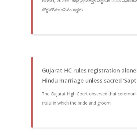
అయితే, 2025లో కేంద్ర ప్రభుత్వం చట్టానికి చేసిన సవరణను అ
బోర్డులోనూ కనీసం ఇద్దరు
Gujarat HC rules registration alone
Hindu marriage unless sacred ‘Sapt
The Gujarat High Court observed that ceremonie
ritual in which the bride and groom