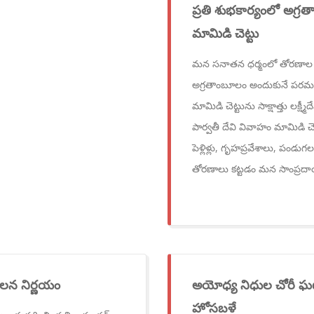
ప్రతి శుభకార్యంలో అగ్
మామిడి చెట్టు
మన సనాతన ధర్మంలో తోరణాల ను
అగ్రతాంబూలం అందుకునే పరమ పవ
మామిడి చెట్టును సాక్షాత్తు లక్ష్
పార్వతీ దేవి వివాహం మామిడి చె
పెళ్లిళ్లు, గృహప్రవేశాలు, పండ
తోరణాలు కట్టడం మన సాంప్ర
ంచలన నిర్ణయం
అయోధ్య నిధుల చోరీ ఘట
హోసబళే