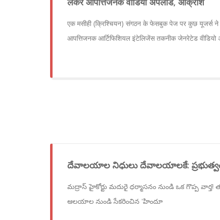
लेकर आपत्तिजनक वीडियो अपलोड, आक्रोश
एक मसीही (क्रिश्चियन) संगठन के फेसबुक पेज पर कुछ यूजर्स ने ह
आपत्तिजनक आर्टिफिशियल इंटेलिजेंस तकनीक जेनरेटेड वीडियो 
దేవాలయాల నిధులు దేవాలయాలకే: ప్రభుత్వ
మద్రాస్ హైకోర్టు మదురై ధర్మాసనం నుండి ఒక గొప్ప వార్
ఆలయాల నుండి సేకరించిన 'హిందూ