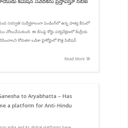
ుడు కమిషన్ నివేదికను ప్రస్తావిస్తూ సీబీఐ
ంద సరస్వతి సుదీర్ఘకాలంగా పెండింగ్‌లో ఉన్న హత్య కేసులో
ోటుచేసుకుంది. ఈ కేసుపై కోర్టు పర్యవేక్షణలో కేంద్రీయ
రిపించాలని కోరుతూ ఒడిశా హైకోర్టులో కొత్త పిటిషన్
Read More
Ganesha to Aryabhatta – Has
e a platform for Anti-Hindu
on India and its global platforms have