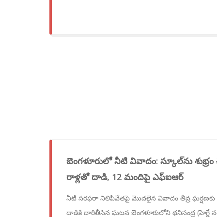
బెంగళూరులో నీటి వివాదం: స్కూల్‌ను శుభ్రం
రాళ్లతో దాడి, 12 మందిపై ఎఫ్‌ఐఆర్
నీటి సరఫరా నిలిపివేతపై మొదలైన వివాదం తీవ్ర ఘర్షణకు ద
దాడికి దారితీసిన ఘటన బెంగళూరులోని థనిసంద్ర (హెగ్డే న