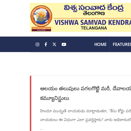
HOME
FEATURE
ఆలయం తలుపులు పగలగొట్టి మరీ, దేవాలయ 
కమ్యూనిస్టులు
హిందూ మున్నణి నాయకుడు మాట్లాడుతూ, ”కేసు కోర్టు పరి
నాయకులు ఈ విధంగా ఎలా ప్రవర్తిస్తారు? వారు అధికార
...