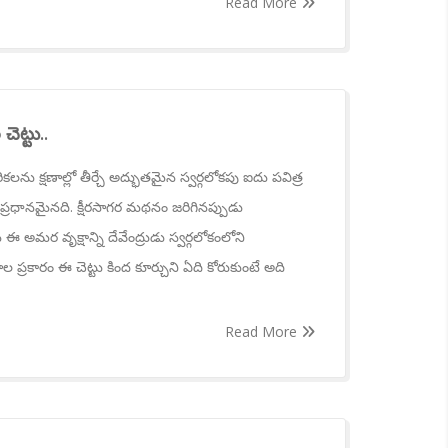
Read More
చెట్టు..
ను క్షణాల్లో తీర్చే అద్భుతమైన స్వర్గలోకపు ఐదు పవిత్ర
 ప్రధానమైనది. క్షీరసాగర మథనం జరిగినప్పుడు
 అమర వృక్షాన్ని దేవేంద్రుడు స్వర్గలోకంలోని
రకారం ఈ చెట్టు కింద కూర్చుని ఏది కోరుకుంటే అది
Read More