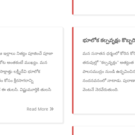
భూలోక కల్పవృక్షం కొబ్బరి 
ఆ ఇల్లాలు నిత్యం పూజించే పూజా
మన సనాతన ధర్మంలో కోరిన కోరికల
ికోట అంతకంటే ముఖ్యం. మన
తరువుల్లో "కల్పవృక్షం" అత్యంత
ాత్తు లక్ష్మీదేవి భూలోక
పాలసముద్రం నుండి ఉద్భవించిన ఈ
ోసం క్షీరసాగరాన్ని
నందనవనంలో నాటాడు. పురాణాల ప్
 తులసి. విష్ణుమూర్తికి తులసి
వెంటనే నెరవేరుతుంది.
Read More