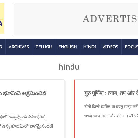
D
ARCHIVES
TELUGU
ENGLISH
HINDI
VIDEOS
FOCU
hindu
భూమిని ఆక్రమించిన
गुरु पूर्णिमा : त्याग, तप औ
दोनों किसी व्यक्ति या वस्तु मात्र नही
भगवा ध्वज त्याग और बलिदान की प्रे
ధిలో ఉన్నప్పుడు సీపీఐ(ఎం)
ంలో ఉన్న కూటమిలో భాగమైనందుకే