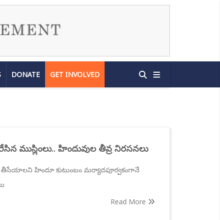
S
DONATE
GET INVOLVED
ేసిన ముస్లింలు.. హిందువుల తీవ్ర నిరసనలు
ు తీసేయాలని హిందూ కుటుంబం మర్యాదపూర్వకంగానే
లు
Read More