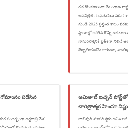
గత కొంతకాలంగా తెలంగాణ రాష్
అపవిత్రత సంఘటనలు వరుసగా వెల
నుండి 2026 ప్రస్తుత కాలం వరకు 
స్థాయిల్లో జరిగిన కొన్ని ఉదంత
సామరస్యానికి ప్రతీకగా నిలి
దెబ్బతీయడమే కాకుండా, శాంత
్ద గోమాంసం పడేసిన
అమితాబ్ బచ్చన్ పోస్ట్‌త
చారిత్రాత్మక హిందూ విష
డుగ సందర్భంగా అర్ధరాత్రి వేళ
బాలీవుడ్ సూపర్ స్టార్ అమితాబ్ బ
సమీపంలో కొందరు దుండగులు
కారణంగా ఇరాన్‌లోని ఒక పురాత