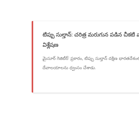
టిప్పు సుల్తాన్: చరిత్ర మరుగున పడిన చీకటి 
విశ్లేషణ
మైసూర్ గెజిటీర్' ప్రకారం, టిప్పు సుల్తాన్ దక్షిణ భారతద
దేవాలయాలను ధ్వంసం చేశాడు.