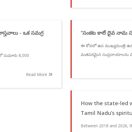
వాస్తవాలు - ఒక సమగ్ర
‘‘సంకట కాలే దైవ నామ స్
ఈ కోవలో ఉప ముఖ్యమంత్రి ఉదయ
మతపరమైన సంప్రదాయాలను ప
ేశంలో సుమారు 8,000
Read More
How the state-led 
Tamil Nadu’s spirit
Between 2018 and 2026, t