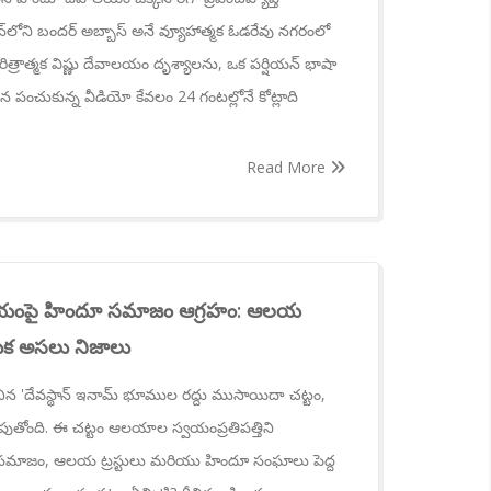
్‌లోని బందర్ అబ్బాస్ అనే వ్యూహాత్మక ఓడరేవు నగరంలో
త్రాత్మక విష్ణు దేవాలయం దృశ్యాలను, ఒక పర్షియన్ భాషా
పంచుకున్న వీడియో కేవలం 24 గంటల్లోనే కోట్లాది
Read More
నిర్ణయంపై హిందూ సమాజం ఆగ్రహం: ఆలయ
నుక అసలు నిజాలు
ించిన 'దేవస్థాన్ ఇనామ్ భూముల రద్దు ముసాయిదా చట్టం,
రేపుతోంది. ఈ చట్టం ఆలయాల స్వయంప్రతిపత్తిని
సమాజం, ఆలయ ట్రస్టులు మరియు హిందూ సంఘాలు పెద్ద