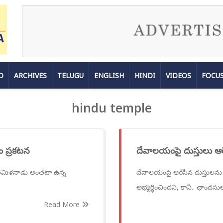
D
ARCHIVES
TELUGU
ENGLISH
HINDI
VIDEOS
FOCU
hindu temple
ం ప్రకటన
దేవాలయంపై దుస్తులు ఆర
త! తమిళనాడు అంతటా ఉన్న
దేవాలయంపై ఆరేసిన దుస్తులన
అభ్యర్థించిందని, కానీ.. ఛాందసు
Read More