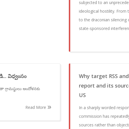
subjected to an unprecede
ideological hostility. From
to the draconian silencing 
state-sponsored interfere
.. విధ్వంసం
Why target RSS and
report and its sourc
 గ్రామస్థులు ఆందోళనకు
US
Read More
In a sharply worded respons
commission has repeatedly 
sources rather than objecti