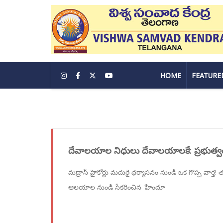
HOME
FEATURE
దేవాలయాల నిధులు దేవాలయాలకే: ప్రభుత్వ
మద్రాస్ హైకోర్టు మదురై ధర్మాసనం నుండి ఒక గొప్ప వార్
ఆలయాల నుండి సేకరించిన 'హిందూ