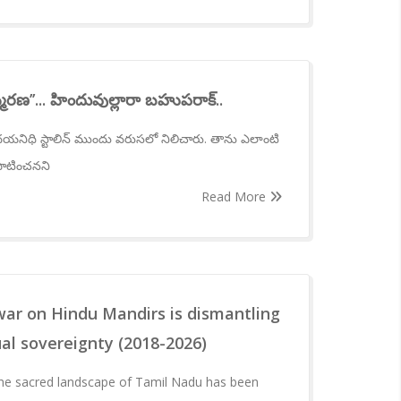
మరణ’’... హిందువుల్లారా బహుపరాక్..
నిధి స్టాలిన్ ముందు వరుసలో నిలిచారు. తాను ఎలాంటి
ాటించనని
Read More
war on Hindu Mandirs is dismantling
ual sovereignty (2018-2026)
he sacred landscape of Tamil Nadu has been