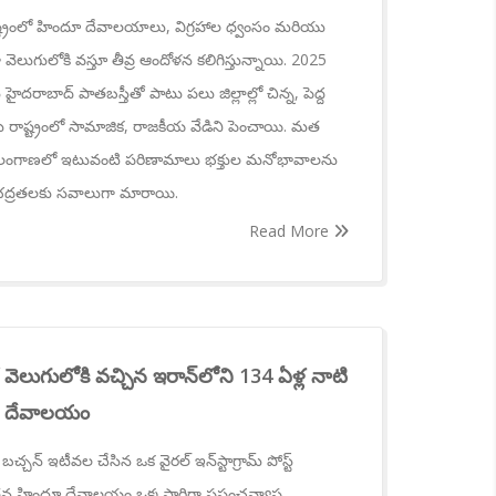
ట్రంలో హిందూ దేవాలయాలు, విగ్రహాల ధ్వంసం మరియు
ుగులోకి వస్తూ తీవ్ర ఆందోళన కలిగిస్తున్నాయి. 2025
హైదరాబాద్ పాతబస్తీతో పాటు పలు జిల్లాల్లో చిన్న, పెద్ద
ాలు రాష్ట్రంలో సామాజిక, రాజకీయ వేడిని పెంచాయి. మత
చే తెలంగాణలో ఇటువంటి పరిణామాలు భక్తుల మనోభావాలను
ిభద్రతలకు సవాలుగా మారాయి.
Read More
ో వెలుగులోకి వచ్చిన ఇరాన్‌లోని 134 ఏళ్ల నాటి
్ణు దేవాలయం
చ్చన్ ఇటీవల చేసిన ఒక వైరల్ ఇన్‌స్టాగ్రామ్ పోస్ట్
న హిందూ దేవాలయం ఒక్కసారిగా ప్రపంచవ్యాప్త