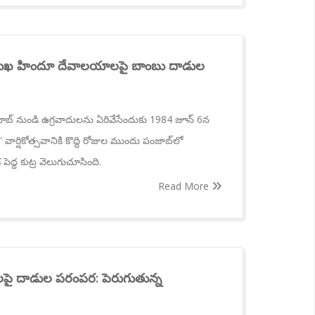
రముఖ హిందూ దేవాలయాలపై బాంబు దాడుల
 సాహిబ్ నుండి ఉగ్రవాదులను ఏరివేసేందుకు 1984 జూన్ 6న
్' వార్షికోత్సవానికి కొద్ది రోజుల ముందు పంజాబ్‌లో
ెద్ద కుట్ర వెలుగుచూసింది.
Read More
ై దాడుల పరంపర: పెరుగుతున్న