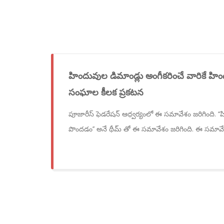
హిందువుల డిమాండ్లు అంగీకరించే వారికే హి
సంఘాల కీలక ప్రకటన
పూజారీస్ ఫెడరేషన్ ఆధ్వర్యంలో ఈ సమావేశం జరిగింది. ‘‘
పొందడం’’ అనే థీమ్ తో ఈ సమావేశం జరిగింది. ఈ సమావేశ