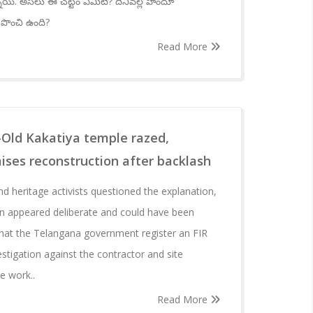
న్నాయి. అసలు ఈ చట్టం ఏమిటి? దీనివల్ల హిందూ
పొంచి ఉంది?
Read More
-Old Kakatiya temple razed,
ses reconstruction after backlash
nd heritage activists questioned the explanation,
ion appeared deliberate and could have been
at the Telangana government register an FIR
stigation against the contractor and site
e work..
Read More