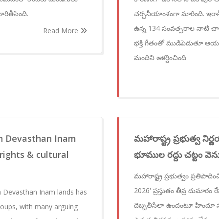
ారితీసింది.
చర్చనీయాంశంగా మారింది. ఇరాన
ఉన్న 134 సంవత్సరాల నాటి చారి
Read More
భక్తి గీతంతో ముడిపెడుతూ ఆయన 
మందిని ఆకర్షించింది
sh Devasthan Inam
మహారాష్ట్ర ప్రభుత్వ 
ights & cultural
భూముల రద్దు చట్టం వె
మహారాష్ట్ర ప్రభుత్వం ప్రతిపాద
2026' ప్రస్తుతం తీవ్ర దుమారం 
h Devasthan Inam lands has
దెబ్బతీసేలా ఉందంటూ హిందూ 
roups, with many arguing