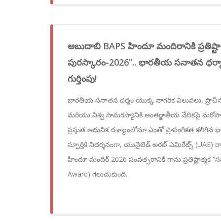
అబుదాబి BAPS హిందూ మందిరానికి ప్రతిష్
పురస్కారం-2026”.. భారతీయ సనాతన ధర్మా
గుర్తింపు!
భారతీయ సనాతన ధర్మం యొక్క నాగరిక విలువలు, ప్రాచీ
మరియు విశ్వ సామరస్యానికి అంతర్జాతీయ వేదికపై మరోసారి 
ప్రస్తుత ఆధునిక దశాబ్దంలోనూ ఎంతో ప్రాసంగికత కలిగిన
స్ఫూర్తికి నిదర్శనంగా, యునైటెడ్ అరబ్ ఎమిరేట్స్ (UAE
హిందూ మందిర్ 2026 సంవత్సరానికి గాను ప్రతిష్టాత్మక
Award) గెలుచుకుంది.