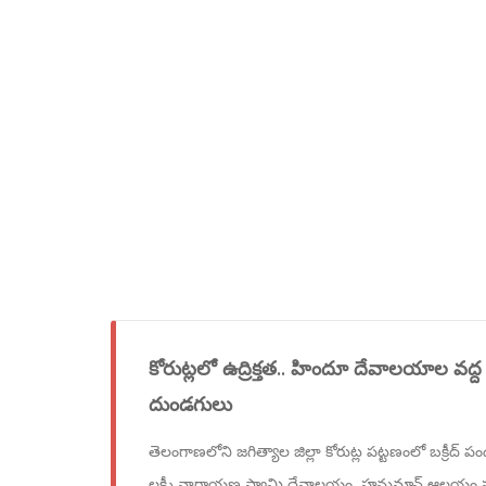
కోరుట్లలో ఉద్రిక్తత.. హిందూ దేవాలయాల వద
దుండగులు
తెలంగాణలోని జగిత్యాల జిల్లా కోరుట్ల పట్టణంలో బక్రీద్ పం
లక్ష్మీ నారాయణ స్వామి దేవాలయం, హనుమాన్ ఆలయం 