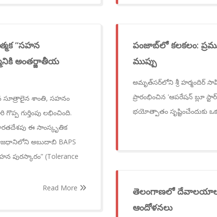
టాత్మక “సహన
పంజాబ్‌లో కలకలం: ప్
నికి అంతర్జాతీయ
ముప్పు
అమృత్‌సర్‌లోని శ్రీ హర్మందిర్
ప్రారంభించిన 'ఆపరేషన్ బ్లూ స్టార
న సూత్రాలైన శాంతి, సహనం
భయోత్పాతం సృష్టించేందుకు ఒక ప
గొప్ప గుర్తింపు లభించింది.
 భారతదేశపు ఈ సాంస్కృతిక
) రాజధానిలోని అబుదాబి BAPS
 “సహన పురస్కారం” (Tolerance
Read More
తెలంగాణలో దేవాలయాలప
ఆందోళనలు