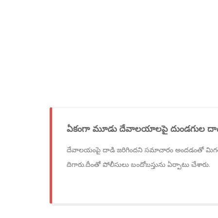
ఏకంగా మూడు దేవాలయాలపై దుండగుల దాడి.
దేవాలయంపై దాడి జరిగిందని సమాచారం అందడంతో మిగతా
దిగారు.దీంతో పోలీసులు బందోబస్తును ఏర్పాటు చేశారు.