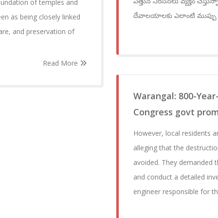
ఎత్తున నిరసనలు వ్యక్తం చేస్తు
oundation of temples and
దేవాలయాలకు ఎలాంటి ముప్పు 
een as being closely linked
fare, and preservation of
Read More
Warangal: 800-Year
Congress govt promi
However, local residents a
alleging that the destruct
avoided. They demanded th
and conduct a detailed inve
engineer responsible for th