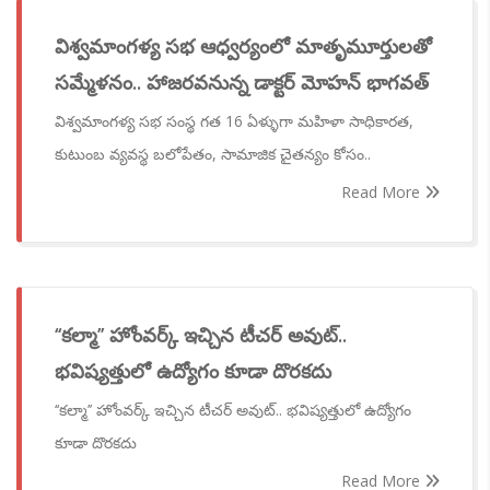
విశ్వమాంగళ్య సభ ఆధ్వర్యంలో మాతృమూర్తులతో
సమ్మేళనం.. హాజరవనున్న డాక్టర్ మోహన్ భాగవత్
విశ్వమాంగళ్య సభ సంస్థ గత 16 ఏళ్ళుగా మహిళా సాధికారత,
కుటుంబ వ్యవస్థ బలోపేతం, సామాజిక చైతన్యం కోసం..
Read More
‘‘కల్మా’’ హోంవర్క్ ఇచ్చిన టీచర్ అవుట్..
భవిష్యత్తులో ఉద్యోగం కూడా దొరకదు
‘‘కల్మా’’ హోంవర్క్ ఇచ్చిన టీచర్ అవుట్.. భవిష్యత్తులో ఉద్యోగం
కూడా దొరకదు
Read More