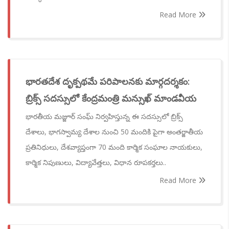
Read More
భారతదేశ దృక్పథమే పరిపాలనకు మార్గదర్శకం:
బ్రిక్స్ సదస్సులో కేంద్రమంత్రి మన్సుఖ్ మాండవీయ
భారతీయ మజ్జూర్ సంఘ్ నిర్వహిస్తున్న ఈ సదస్సులో బ్రిక్స్
దేశాలు, భాగస్వామ్య దేశాల నుంచి 50 మందికి పైగా అంతర్జాతీయ
ప్రతినిధులు, దేశవ్యాప్తంగా 70 మంది కార్మిక సంఘాల నాయకులు,
కార్మిక నిపుణులు, విద్యావేత్తలు, విధాన రూపకర్తలు..
Read More