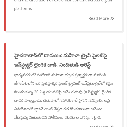
platforms
Read More
హైదరాబాద్‌లో దారుణం: మహిళా ట్రైనీ పైలట్‌పై
ఇన్‌స్ట్రక్టర్ లైంగిక దాడి, నిందితుడి అరెస్ట్
భాగ్యనగరంలో మరోసారి మహిళా భద్రత ప్రశ్నార్థకంగా మారింది.
బేగంపేటలోని ఒక ప్రతిష్టాత్మక పైలట్ ట్రైనింగ్ ఇన్‌స్టిట్యూట్‌లో శిక్షణ
పొందుతున్న 20 ఏళ్ల యువతిపై ఆమె గురువు (ఇన్‌స్ట్రక్టర్) లైంగిక
దాడికి పాల్పడ్డాడు. చదువులో సహాయం చేస్తానని నమ్మించి, ఆపై
వీడియోలతో బ్లాక్‌మెయిల్ చేస్తూ గత కొంతకాలంగా ఆమెను
వేధిస్తున్న నిందితుడిని పోలీసులు కటకటాల వెనక్కి నెట్టారు.