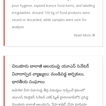
poor hygiene, expired licence food items, and labelling
irregularities. Around 150 kg of food products were
seized or discarded, while samples were sent for
analysis.
Read More
చిలుకూరు బాలాజీ ఆలయంపై యూఎస్ సెనేటర్
వివాదాస్పద వ్యాఖ్యలు: మండిపడ్డ అర్చకులు,
భారతీయ సంఘాలు
అమెరికా వీసా విధానంపై తీవ్ర విమర్శలు గుప్పించే క్రమంలో
యూఎస్ రిపబ్లికన్ సెనేటర్ ఎరిక్ ష్మిత్ హైదరాబాద్‌లోని ప్రసిద్ధ
చిలుకూరు బాలాజీ ఆలయాన్ని 'వీసా కార్టెల్' (వీసా మాఫియా