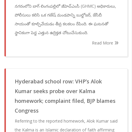
నగరంలోని బాగ్ లింగంపల్లిలో జీహెచ్‌ఎంసీ (GHMC) అధికారులు,
పోలీసులు కలిసి ఒక గణేష్ మండపాన్ని బుల్డోజర్, జేసీబీ
సాయంతో కూల్చివేయడం తీవ్ర కలకలం రేపింది. ఈ ఘటనతో
స్థానికంగా పెద్ద ఎత్తున ఉద్రిక్తత చోటుచేసుకుంది.
Read More
Hyderabad school row: VHP’s Alok
Kumar seeks probe over Kalma
homework; complaint filed, BJP blames
Congress
Referring to the reported homework, Alok Kumar said
the Kalma is an Islamic declaration of faith affirming