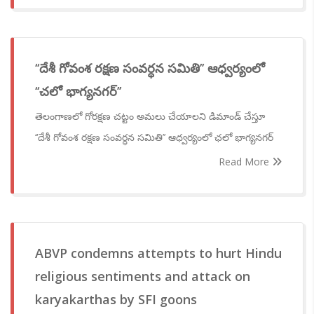
‘‘దేశీ గోవంశ రక్షణ సంవర్ధన సమితి’’ ఆధ్వర్యంలో
‘‘చలో భాగ్యనగర్’’
తెలంగాణలో గోరక్షణ చట్టం అమలు చేయాలని డిమాండ్ చేస్తూ
‘‘దేశీ గోవంశ రక్షణ సంవర్ధన సమితి’’ ఆధ్వర్యంలో ఛలో భాగ్యనగర్
Read More
ABVP condemns attempts to hurt Hindu
religious sentiments and attack on
karyakarthas by SFI goons