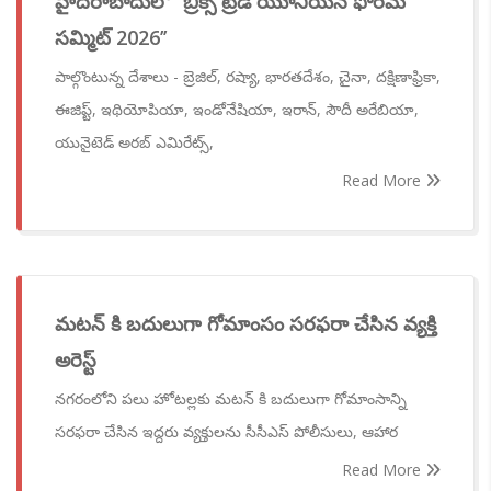
హైదరాబాదులో ‘‘బ్రిక్స్ ట్రేడ్ యూనియన్ ఫోరమ్
సమ్మిట్ 2026’’
పాల్గొంటున్న దేశాలు - బ్రెజిల్, రష్యా, భారతదేశం, చైనా, దక్షిణాఫ్రికా,
ఈజిప్ట్, ఇథియోపియా, ఇండోనేషియా, ఇరాన్, సౌదీ అరేబియా,
యునైటెడ్ అరబ్ ఎమిరేట్స్,
Read More
మటన్ కి బదులుగా గోమాంసం సరఫరా చేసిన వ్యక్తి
అరెస్ట్
నగరంలోని పలు హోటల్లకు మటన్ కి బదులుగా గోమాంసాన్ని
సరఫరా చేసిన ఇద్దరు వ్యక్తులను సీసీఎస్ పోలీసులు, ఆహార
Read More