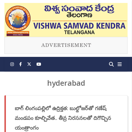
hyderabad
బాగ్ లింగంపల్లిలో ఉద్రిక్తత: బుల్డోజర్‌తో గణేష్
మండపం కూల్చివేత.. తీవ్ర నిరసనలతో దిగొచ్చిన
యంత్రాంగం