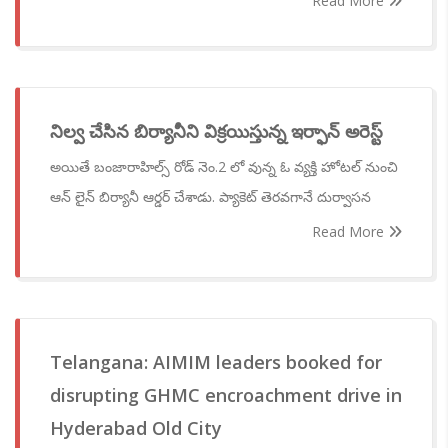
Read More
నిల్వ చేసిన బిర్యానీని విక్రయిస్తున్న ఇర్ఫాన్ అరెస్ట్
అయితే బంజారాహిల్స్ రోడ్ నెం.2 లో వున్న ఓ వ్యక్తి హోటల్ నుంచి
ఆన్ లైన్ బిర్యానీ ఆర్డర్ చేశాడు. ప్యాకెట్ తెరవగానే దుర్వాసన
Read More
Telangana: AIMIM leaders booked for
disrupting GHMC encroachment drive in
Hyderabad Old City