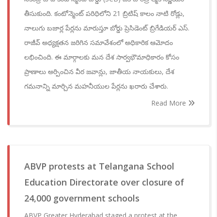
తీసుకుంది. కంటోన్మెంట్ పరిధిలోని 21 బ్రిటిష్ కాలం నాటి రోడ్లు,
నాలుగు బజార్ల పేర్లను మారుస్తూ బోర్డు ప్రెసిడెంట్ బ్రిగేడియర్ ఎస్.
రాజీవ్ అధ్యక్షతన జరిగిన సమావేశంలో అధికారిక ఆమోదం
లభించింది. ఈ మార్గాలకు మన దేశ సార్వభౌమాధికారం కోసం
ప్రాణాలు అర్పించిన వీర జవాన్లు, జాతీయ నాయకులు, దేశ
గమనాన్ని మార్చిన మహనీయుల పేర్లను ఖరారు చేశారు.
Read More
ABVP protests at Telangana School
Education Directorate over closure of
24,000 government schools
ABVP Greater Hyderabad staged a protest at the