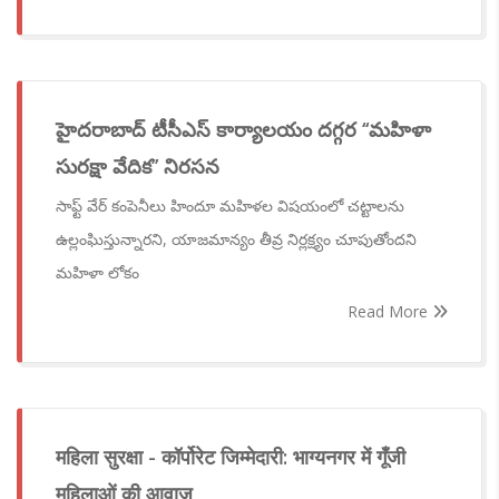
హైదరాబాద్ టీసీఎస్ కార్యాలయం దగ్గర ‘‘మహిళా
సురక్షా వేదిక’’ నిరసన
సాఫ్ట్ వేర్ కంపెనీలు హిందూ మహిళల విషయంలో చట్టాలను
ఉల్లంఘిస్తున్నారని, యాజమాన్యం తీవ్ర నిర్లక్ష్యం చూపుతోందని
మహిళా లోకం
Read More
महिला सुरक्षा - कॉर्पोरेट जिम्मेदारी: भाग्यनगर में गूँजी
महिलाओं की आवाज़