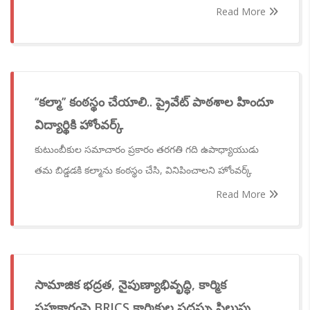
Read More
‘‘కల్మా’’ కంఠస్థం చేయాలి.. ప్రైవేట్ పాఠశాల హిందూ
విద్యార్థికి హోంవర్క్
కుటుంబీకుల సమాచారం ప్రకారం తరగతి గది ఉపాధ్యాయుడు
తమ బిడ్డడకి కల్మాను కంఠస్థం చేసి, వినిపించాలని హోంవర్క్
Read More
సామాజిక భద్రత, నైపుణ్యాభివృద్ధి, కార్మిక
సహకారంపై BRICS కార్మికుల సదస్సు పిలుపు