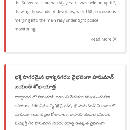
the Sri Veera Hanuman Vijay Yatra was held on April 2,
drawing thousands of devotees, with 168 processions
merging into the main rally under tight police
monitoring.
Read More
భక్తి సాగరమైన భాగ్యనగరం: వైభవంగా హనుమాన్
జయంతి శోభాయాత్ర
భాగ్యనగరంలో హనుమాన్ జయంతి వేడుకలు కనులపండువగా
జరిగాయి. నగర వీధులన్నీ 'జై శ్రీరామ్', 'జై హనుమాన్' నినాదాలతో
మారుమోగాయి. భక్తుల కోలాహలం, కాషాయ జెండాల రెపరెపల
మధ్య శ్రీ వీర హనుమాన్ విజయ యాత్ర అత్యంత వైభవంగా