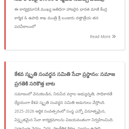
ఈ కార్యక్రమానికి ముఖ్య అతిధిగా హాజరైన భారత మాజీ కేంద్ర
కార్మిక & ఉపాధి శాఖ మంత్రి శ్రీ బండారు దత్తాత్రేయ తన
పదవీకాలంలో
Read More
కేశవ స్మృతి సంవర్ధన సమితి సేవా ప్రస్థానం: సమాజ
ప్రగతికి సరికొత్త బాట
సమాజంలో వెనుకబడిన, నిరుపేద వర్గాల అభ్యున్నతి, సాధికారతే
ధ్యేయంగా కేశవ స్మృతి సంవర్ధన సమితి అడుగులు వేస్తోంది.
2025-2026 ఆర్థిక సంవత్సరంలో సంస్థ ఎన్నో వినూత్నమైన,
విస్తృతమైన సేవా కార్యక్రమాలను విజయవంతంగా నిర్వహించింది.
ప్రధానంగా వైద్యం, విద్య, సాంకేతిక శిక్షణ, స్వయం ఉపాధి,