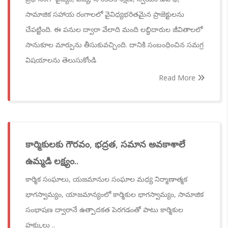
సామాజిక సహాయ రంగాలలో వైవిధ్యభరితమైన ప్రాజెక్టులను
చేపట్టింది. ఈ పనుల ద్వారా వేలాది మంది లబ్ధిదారుల జీవితాలలో
సానుకూల మార్పును తీసుకువచ్చింది. దానికి సంబంధించిన సమగ్ర
విషయాలను తెలుసుకోండి
Read More
కార్మికులకు గౌరవం, భద్రత, సమాన అవకాశాలే
ఉమ్మడి లక్ష్యం..
కార్మిక సంఘాలు, యజమానుల సంఘాల మధ్య నిర్మాణాత్మక
భాగస్వామ్యం, యాజమాన్యంలో కార్మికుల భాగస్వామ్యం, సామాజిక
సంభాషణ ద్వారానే ఉత్పాదకత పెరగడంతో పాటు కార్మికుల
హక్కులు ..