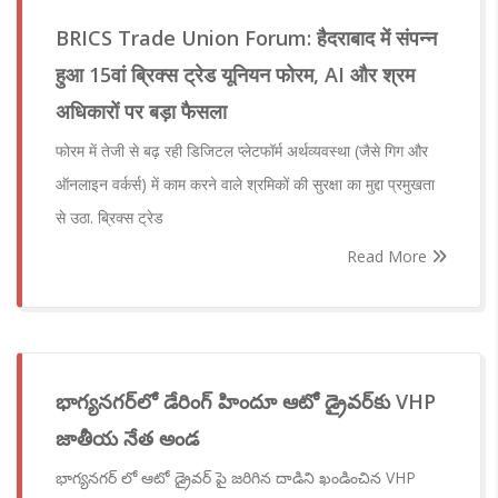
BRICS Trade Union Forum: हैदराबाद में संपन्न
हुआ 15वां ब्रिक्स ट्रेड यूनियन फोरम, AI और श्रम
अधिकारों पर बड़ा फैसला
फोरम में तेजी से बढ़ रही डिजिटल प्लेटफॉर्म अर्थव्यवस्था (जैसे गिग और
ऑनलाइन वर्कर्स) में काम करने वाले श्रमिकों की सुरक्षा का मुद्दा प्रमुखता
से उठा. ब्रिक्स ट्रेड
Read More
భాగ్యనగర్‌లో డేరింగ్ హిందూ ఆటో డ్రైవర్‌కు VHP
జాతీయ నేత అండ
భాగ్యనగర్ లో ఆటో డ్రైవర్ పై జరిగిన దాడిని ఖండించిన VHP