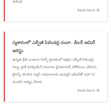
సాగింది.
Read More
స్మశానంలో ఎల్పీజీ సిలిండర్ల దందా.. డీలర్ ఆమిర్
అరెస్టు
ఉన్నత శ్రేణి బంజారా హిల్స్ ప్రాంతంలో అక్రమ ఎల్పీజీ సిలిండర్ల
నిల్వ, బ్లాక్ మార్కెటింగ్ దందాను హైదరాబాద్ పోలీసులు ఛేదించి,
లైసెన్స్ పొందిన గ్యాస్ సరఫరాదారు మహ్మద్ అమీర్‌తో సహా 10
మందిని అరెస్టు చేశారు.
Read More