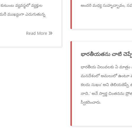
టుంబ వ్యవస్థలో వ్యక్తుల
అందరి మధ్య సుహృద్భావం, 
. మరీ ముఖ్యంగా ఎదుగుతున్న
Read More
భారతీయతను చాటి చెప్ప
భారతీయ విలువలకు ఏ మాత్రం స్
మనదేశంలో అమలులో ఉంటూ వచ్చ
కలదు సుఖం’ అని తెలియజెప్పే 
నాది..’ అనే స్వార్థ చింతనను ప్
స్వీకరించారు.