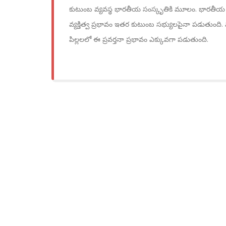
కుటుంబ వ్యవస్థ భారతీయ సంస్కృతికి మూలం. భారతీయ కు
వ్యక్తిత్వ ప్రభావం ఇతర కుటుంబ సభ్యులపైనా పడుతుంది
పిల్లలలో ఈ ప్రవర్తనా ప్రభావం ఎక్కువగా పడుతుంది.