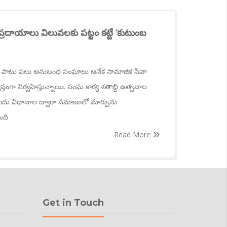
రదాయాలు విలువలకు పట్టం కట్టే ‘కుటుంబ
‌తో పాటు పలు అనుబంధ సంఘాలు అనేక సామాజిక సేవా
్తంగా నిర్వహిస్తున్నాయి. సంఘ కార్య శతాబ్ది ఉత్సవాల
 ఐదు విధానాల ద్వారా సమాజంలో మార్పును
ంది
Read More
Get in Touch