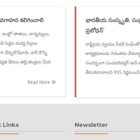
్ల అవగాహన కలిగించాలి
భారతీయ సంస్కృతి, సంప్
ప్రబోధన్’
ఇంట్లో తాతలు, నాన్నమ్మలు,
 పెద్దల మధ్య పిల్లలు
రాష్ట్రీయ స్వయం సేవక్ సంఘ్
ా నేర్చుకొనేవారు. కానీ కొన్ని
కార్యక్రమాలను నిరంతరం దేశవ్యాప
ాధ్యత కేవలం తల్లి,తండ్రుల మీద
సందర్భంగా పంచపరివర్తన్ అనే
తీసుకురావాలని RSS నిర్ణయించి
Read More
 Links
Newsletter