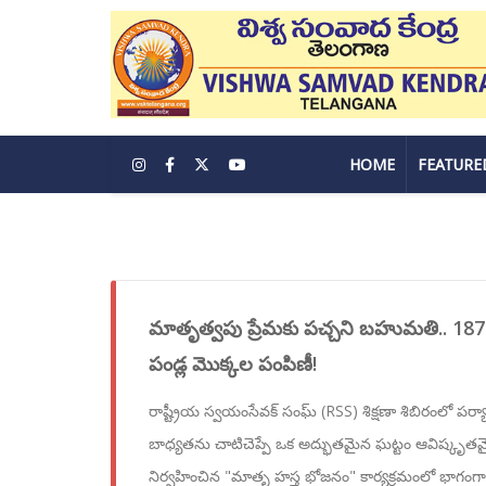
HOME
FEATURE
మాతృత్వపు ప్రేమకు పచ్చని బహుమతి.. 187
పండ్ల మొక్కల పంపిణీ!
రాష్ట్రీయ స్వయంసేవక్ సంఘ్ (RSS) శిక్షణా శిబిరంలో ప
బాధ్యతను చాటిచెప్పే ఒక అద్భుతమైన ఘట్టం ఆవిష్కృతమై
నిర్వహించిన "మాతృ హస్త భోజనం" కార్యక్రమంలో భాగంగా