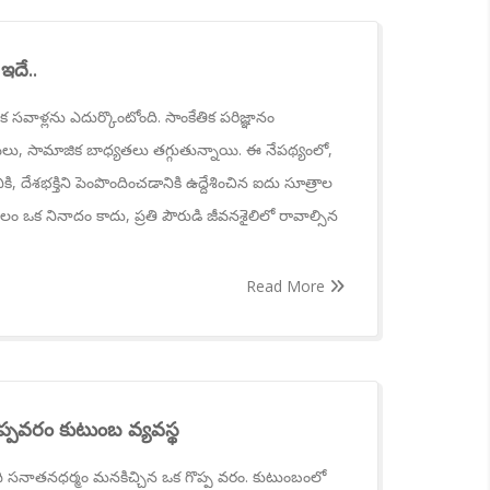
ఇదే..
సవాళ్లను ఎదుర్కొంటోంది. సాంకేతిక పరిజ్ఞానం
లు, సామాజిక బాధ్యతలు తగ్గుతున్నాయి. ఈ నేపథ్యంలో,
కి, దేశభక్తిని పెంపొందించడానికి ఉద్దేశించిన ఐదు సూత్రాల
కేవలం ఒక నినాదం కాదు, ప్రతి పౌరుడి జీవనశైలిలో రావాల్సిన
Read More
ప్పవరం కుటుంబ వ్యవస్థ
ి సనాతనధర్మం మనకిచ్చిన ఒక గొప్ప వరం. కుటుంబంలో