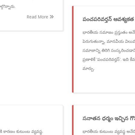
గొన్నారు.
Read More
పంచపరివర్తన్ ఆవశ్యకత 
భారతీయ సమాజం ప్రస్తుతం అనేక 
పెరుగుతున్నా, మానవీయ విలువ
సమాజాన్ని తిరిగి సంస్కరించడాని
ప్రణాళికే 'పంచపరివర్తన్'. ఇది 
మార్పు.
సనాతన ధర్మం ఇచ్చిన గొ
 కారణం కుటుంబ వ్యవస్థ.
భారతీయ కుటుంబ వ్యవస్థ అనేద