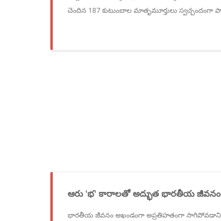
చెందిన 187 కుటుంబాల మాతృమూర్తులు స్వచ్చందంగా పాల్
ఆరు 'భ' కారాలతో అద్భుత భారతీయ జీవనం
భారతీయ జీవనం అఖండంగా అప్రతిహతంగా సాగిపోవడానికి