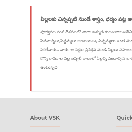
పిల్లలకు చిన్నప్పటి నుండే శాస్త్రం, ధర్మం పట
పూర్వము మన దేశములో చాలా ఉమ్మడి కుటుంబాలుండేవి. 
పెదనాన్నలు,పెద్దమ్మలు బాబాయిలు, పిన్నమ్మలు ఇంత మంది
పెరిగేవారు... వారు. ఆ పెద్దల ప్రవర్తన నుండి పిల్లలు సహజంగ
కొన్ని కారణాల వల్ల ఇప్పటి కాలంలో పిల్లల్ని పెంచాల్సిన బ
ఉంటున్నది
About VSK
Quick