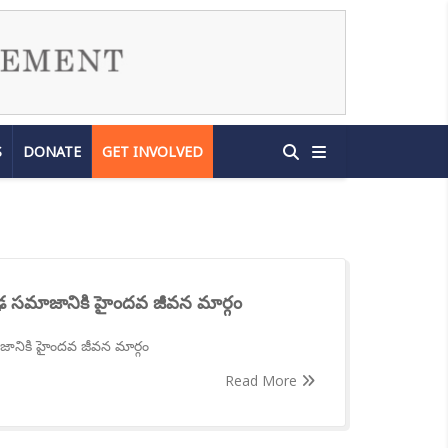
S
DONATE
GET INVOLVED
ృఢ సమాజానికి హైందవ జీవన మార్గం
జానికి హైందవ జీవన మార్గం
Read More