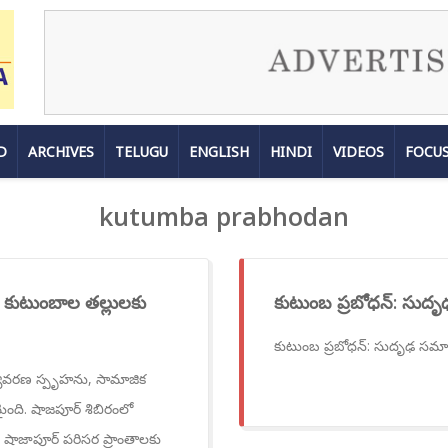
D
ARCHIVES
TELUGU
ENGLISH
HINDI
VIDEOS
FOCU
kutumba prabhodan
 కుటుంబాల తల్లులకు
కుటుంబ ప్రబోధన్: సుద
కుటుంబ ప్రబోధన్: సుదృఢ సమా
ర్యావరణ స్పృహను, సామాజిక
ంది. షాజపూర్ శిబిరంలో
 షాజాపూర్ పరిసర ప్రాంతాలకు