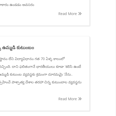
సహకారం ఉండడం అవసరం
Read More
ే ఉమ్మడి కుటుంబం
థానం లేని విద్యావిధానం గత 70 ఏళ్ళ కాలంలో
ింది. దాని ఫలితంగానే భారతీయులు కూడా 'కలిసి ఉంటే
ఉమ్మడి కుటుంబ వ్యవస్థకు క్రమంగా దూరమమై ‘నేను..
రోత్సహించే పాశ్చాత్య దేశాల తరహా చిన్న కుటుంబాల వ్యవస్థను
Read More