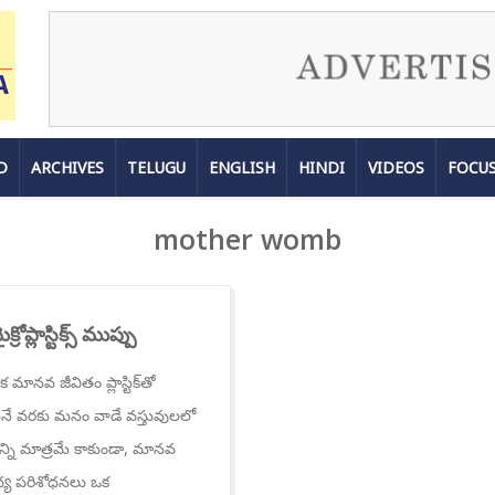
D
ARCHIVES
TELUGU
ENGLISH
HINDI
VIDEOS
FOCU
mother womb
ోప్లాస్టిక్స్ ముప్పు
క మానవ జీవితం ప్లాస్టిక్‌తో
నే వరకు మనం వాడే వస్తువులలో
వరణాన్ని మాత్రమే కాకుండా, మానవ
వైద్య పరిశోధనలు ఒక