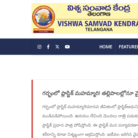
HOME
FEATURE
గర్భంలో ప్లాస్టిక్ మహమ్మారి! తల్లిపాలల్లోనూ మైక్ర
గర్భంలో ప్లాస్టిక్ మహమ్మారి!మానవ జీవితంలో ప్లాస్టిక్ఆధుని
ముడిపడిపోయింది. ఉదయం లేచింది మొదలు రాత్రి పడుకు
ప్లాస్టిక్ ప్రధాన పాత్ర పోషిస్తోంది. ఈ ప్లాస్టిక్ మన పర్యా
శరీరాన్ని కూడా నిశ్శబ్దంగా ఆక్రమిస్తోంది. ఇటీవల జరిగిన 