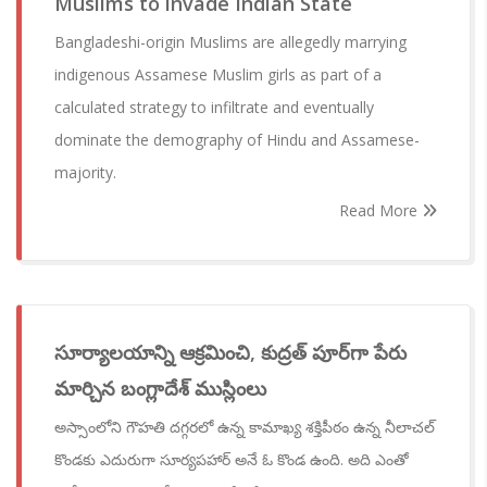
Muslims to invade Indian State
Bangladeshi-origin Muslims are allegedly marrying
indigenous Assamese Muslim girls as part of a
calculated strategy to infiltrate and eventually
dominate the demography of Hindu and Assamese-
majority.
Read More
సూర్యాలయాన్ని ఆక్రమించి, కుద్రత్ పూర్‌గా పేరు
మార్చిన బంగ్లాదేశ్ ముస్లింలు
అస్సాంలోని గౌహతి దగ్గరలో ఉన్న కామాఖ్య శక్తిపీఠం ఉన్న నీలాచల్
కొండకు ఎదురుగా సూర్యపహార్ అనే ఓ కొండ ఉంది. అది ఎంతో