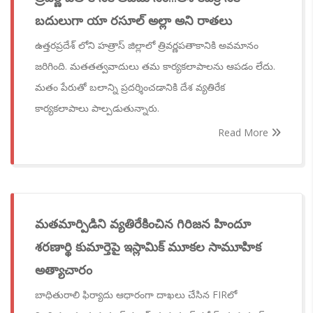
బదులుగా యా రసూల్ అల్లా అని రాతలు
ఉత్తరప్రదేశ్ లోని హత్రాస్ జిల్లాలో త్రివర్ణపతాకానికి అవమానం
జరిగింది. మతతత్వవాదులు తమ కార్యకలాపాలను ఆపడం లేదు.
మతం పేరుతో బలాన్ని ప్రదర్శించడానికి దేశ వ్యతిరేక
కార్యకలాపాలు పాల్పడుతున్నారు.
Read More
మతమార్పిడిని వ్యతిరేకించిన గిరిజన హిందూ
శరణార్థి కుమార్తెపై ఇస్లామిక్ మూకల సామూహిక
అత్యాచారం
బాధితురాలి ఫిర్యాదు ఆధారంగా దాఖలు చేసిన FIRలో