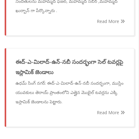
నిందితులను మహమ్మద్ ఫజల్, మహమ్మద్ సబీర్ ,మహమ్మద్
ఖుర్బాన్ గా పేర్కొన్నారు .
Read More
ఈద్-ఎ-మిలాద్-ఉన్-నబీ సందర్భంగా సెల్ టవర్లపై
ఇస్లామిక్ జెండాలు
ఉధమ్ సింగ్ నగర్: ఈద్-ఎ-మిలాద్-ఉన్-నబీ సందర్భంగా, ముస్లిం
యువకులు తెరాయ్ ప్రాంతంలోని ఎత్తైన మొబైల్ టవర్లను ఎక్కి
ఇస్లామిక్ జెండాలను పెట్టారు.
Read More