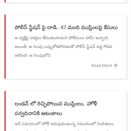
పోలీస్ స్టేషన్ పై దాడి.. 47 మంది ముస్లింలపై కేసులు
ఆ వ్యక్తిపై చర్యలు తీసుకుంటామని పోలీసులు హామీ ఇచ్చారు.
అయితే, ఆ గుంపు ఒప్పుకోకపోవడంతో పోలీస్ స్టేషన్ వద్ద గొడవ
జరిగింది. ఆ గుంపులోని
Read More
లండన్ లో రెచ్చిపోయిన ముస్లింలు.. హోళీ
పర్వదినానికి ఆటంకాలు
ఇదే సమయంలో హోళీ జరుపుకుంటున్న సమయంలో నిందితులు