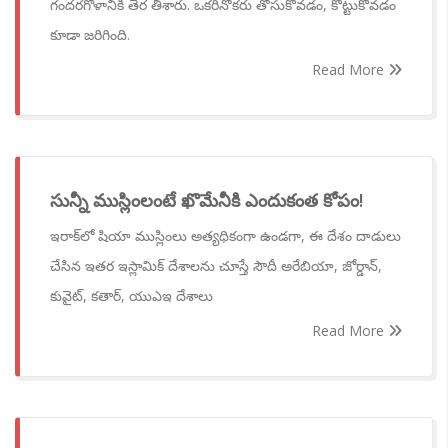
గందరగోళానికి తెర తీశారు. ఒకరినొకరు తోసుకోవడం, కొట్టుకోవడం
కూడా జరిగింది.
Read More
సున్నీ ముస్లింలంటే ఖొమేనీకి ఎందుకంత కోపం!
ఇరాక్‌లో షియా ముస్లింలు అత్యధికంగా ఉండగా, ఈ దేశం దాడులు
చేసిన ఇతర ఇస్లామిక్ దేశాలను చూస్తే సౌదీ అరేబియా, జోర్డాన్,
కువైట్, కతార్, యుఎఇ దేశాలు
Read More