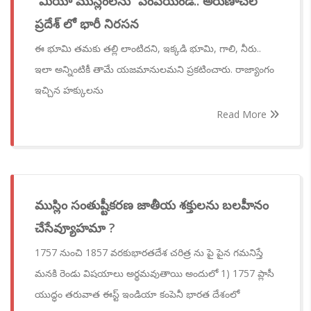
‘‘మియా ముస్లింలను’’ పంపేయండి.. అరుణాచల్
ప్రదేశ్ లో భారీ నిరసన
ఈ భూమి తమకు తల్లి లాంటిదని, ఇక్కడి భూమి, గాలి, నీరు..
ఇలా అన్నింటికీ తామే యజమానులమని ప్రకటించారు. రాజ్యాంగం
ఇచ్చిన హక్కులను
Read More
ముస్లిం సంతుష్టీకరణ జాతీయ శక్తులను బలహీనం
చేసేవ్యూహమా ?
1757 నుంచి 1857 వరకుభారతదేశ చరిత్ర ను పై పైన గమనిస్తే
మనకి రెండు విషయాలు అర్థమవుతాయి అందులో 1) 1757 ప్లాసీ
యుద్ధం తరువాత ఈస్ట్ ఇండియా కంపెనీ భారత దేశంలో