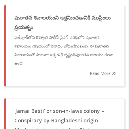
పురాతన శివాలయంని ఆక్రమించడానికి ముస్లింలు
ప్రయత్నం
ఫతేపూర్‌లోని కొత్వాలి పోలీస్ స్టేషన్ పరిధిలోని పురాతన
శివాలయం విషయంలో వివాదం చోటుచేసుకుంది. ఈ పురాతన
శివాలయంతో పాటుగా ఇక్కడ శ్రీ కృష్ణుడిపురాతన ఆలయం కూడా
ఉంది.
Read More
‘Jamai Basti’ or son-in-laws colony –
Conspiracy by Bangladeshi origin