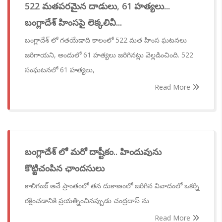
522 మతపరమైన దాడులు, 61 హత్యలు...
బంగ్లాదేశ్ హింసపై లెక్కలివీ...
బంగ్లాదేశ్ లో గతయేడాది కాలంలో 522 మత హింస ఘటనలు
జరిగాయని, అందులో 61 హత్యలు జరిగినట్లు వెల్లడించింది. 522
సంఘటనలో 61 హత్యలు,
Read More
బంగ్లాదేశ్ లో మరో దాష్టీకం.. హిందువును
కొట్టిచంపిన ఛాందసులు
కాలిగంజ్ అనే ప్రాంతంలో తన దుకాణంలో జరిగిన వివాదంలో ఒకర్ని
రక్షించడానికి ప్రయత్నించినప్పుడు చంద్రదాస్ ను
Read More