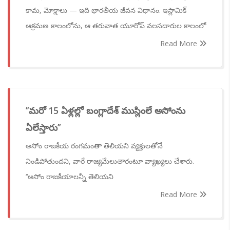
కామ, మోక్షాలు — ఇది భారతీయ జీవన విధానం. ఇస్లామిక్
ఆక్రమణ కాలంలోను, ఆ తరువాత యూరోప్ వలసదారుల కాలంలో
Read More
’’మరో 15 ఏళ్లల్లో బంగ్లాదేశ్ ముస్లింలే అసోంను
ఏలేస్తారు’’
అసోం రాజకీయ రంగమంతా తెలియని వ్యక్తులతోనే
నిండిపోతుందని, వారే రాజ్యమేలుతారంటూ వ్యాఖ్యలు చేశారు.
‘‘అసోం రాజకీయాలన్నీ తెలియని
Read More