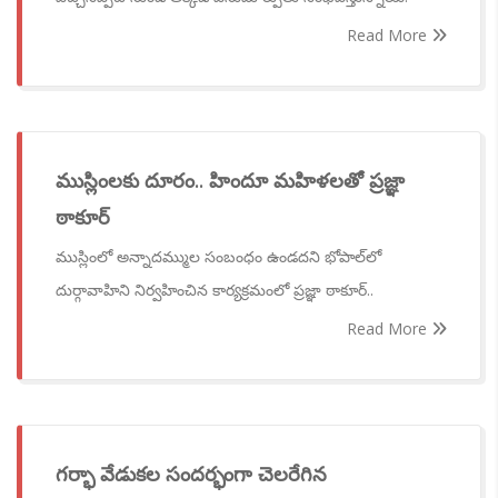
Read More
ముస్లింలకు దూరం.. హిందూ మహిళలతో ప్రజ్ఞా
ఠాకూర్
ముస్లింలో అన్నాదమ్ముల సంబంధం ఉండదని భోపాల్‌లో
దుర్గావాహిని నిర్వహించిన కార్యక్రమంలో ప్రజ్ఞా ఠాకూర్..
Read More
గర్భా వేడుకల సందర్భంగా చెలరేగిన