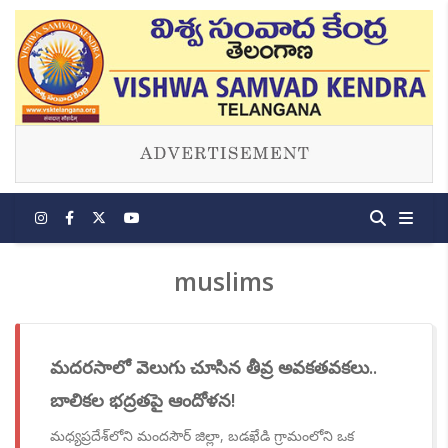
muslims
మదరసాలో వెలుగు చూసిన తీవ్ర అవకతవకలు..
బాలికల భద్రతపై ఆందోళన!
మధ్యప్రదేశ్‌లోని మందసౌర్ జిల్లా, బడఖేడి గ్రామంలోని ఒక