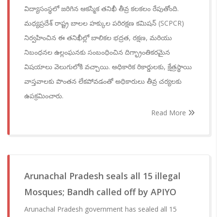
విద్యాసంస్థలో జరిగిన ఆకస్మిక తనిఖీ తీవ్ర కలకలం రేపుతోంది.
మధ్యప్రదేశ్ రాష్ట్ర బాలల హక్కుల పరిరక్షణ కమిషన్ (SCPCR)
నిర్వహించిన ఈ తనిఖీల్లో బాలికల భద్రత, రక్షణ, మరియు
నిబంధనల ఉల్లంఘనకు సంబంధించిన దిగ్భ్రాంతికరమైన
విషయాలు వెలుగులోకి వచ్చాయి. అధికారిక రికార్డులకు, క్షేత్రస్థాయి
వాస్తవాలకు పొంతన లేకపోవడంతో అధికారులు తీవ్ర చర్యలకు
ఉపక్రమించారు.
Read More
Arunachal Pradesh seals all 15 illegal
Mosques; Bandh called off by APIYO
Arunachal Pradesh government has sealed all 15