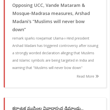
Opposing UCC, Vande Mataram &
Mosque-Madrasa measures, Arshad
Madani’s “Muslims will never bow
down”
remark sparks rowJamiat Ulama-i-Hind president
Arshad Madani has triggered controversy after issuing
a strongly worded declaration alleging that Muslims
and Islamic symbols are being targeted in India and
warning that “Muslims will never bow down"
Read More
కర్నాటక ముస్లింల వివాదాస్పద డిమాండ్లు...