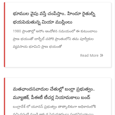
భూముల వైపు వస్తే చంపేస్తాం.. హిందూ రైతుల్ని
భయపెడుతున్న మియా ముస్లింలు
1980 ప్రాంతాల్లో అసోం ఆందోళన సమయంలో ఈ కుటుంబాలు
ప్రాణ భయంతో బార్బీల్ చపోరి ప్రాంతంలోని తమ పూర్వీకుల
వ్యవసాయ భూమిని ప్రాణ భయంతో
Read More
మతఛాందసవాదుల చేతుల్లో బంగ్లా ప్రభుత్వం..
మ్యూజిక్, పీఈటీ టీచర్ల నియామకాలు బంద్
బంగ్లాదేశ్ లో యూనస్ ప్రభుత్వం తాత్కాలికంగా అధికారంలోకి
వచ్చినప్పటి నుండి అక్కడ పెనుమార్పులు సంభవిస్తున్నాయి.