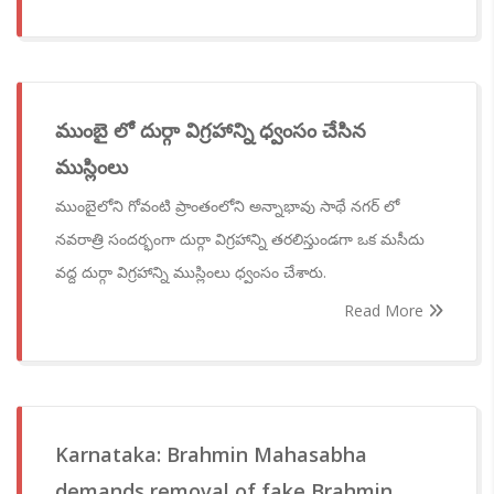
ముంబై లో దుర్గా విగ్రహాన్ని ధ్వంసం చేసిన
ముస్లింలు
ముంబైలోని గోవంటి ప్రాంతంలోని అన్నాభావు సాథే నగర్ లో
నవరాత్రి సందర్భంగా దుర్గా విగ్రహాన్ని తరలిస్తుండగా ఒక మసీదు
వద్ద దుర్గా విగ్రహాన్ని ముస్లింలు ధ్వంసం చేశారు.
Read More
Karnataka: Brahmin Mahasabha
demands removal of fake Brahmin