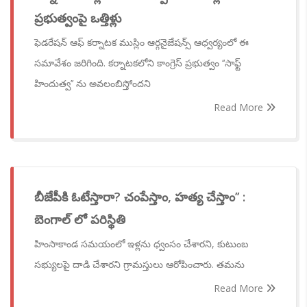
ప్రభుత్వంపై ఒత్తిళ్లు
ఫెడరేషన్ ఆఫ్ కర్నాటక ముస్లిం ఆర్గనైజేషన్స్ ఆధ్వర్యంలో ఈ
సమావేశం జరిగింది. కర్నాటకలోని కాంగ్రెస్ ప్రభుత్వం ‘‘సాఫ్ట్
హిందుత్వ’’ ను అవలంబిస్తోందని
Read More
బీజేపీకి ఓటేస్తారా? చంపేస్తాం, హత్య చేస్తాం’’ :
బెంగాల్ లో పరిస్థితి
హింసాకాండ సమయంలో ఇళ్లను ధ్వంసం చేశారని, కుటుంబ
సభ్యులపై దాడి చేశారని గ్రామస్తులు ఆరోపించారు. తమను
Read More