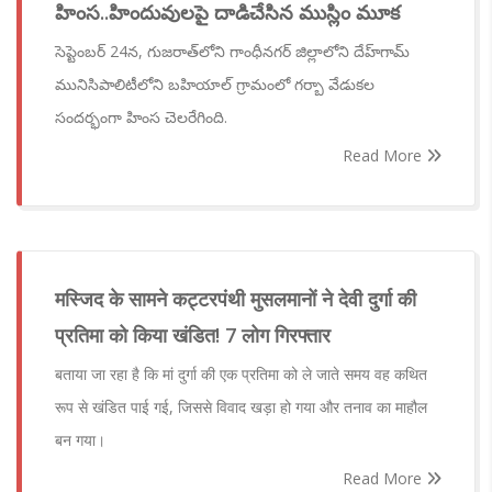
హింస..హిందువులపై దాడిచేసిన ముస్లిం మూక
సెప్టెంబర్ 24న, గుజరాత్‌లోని గాంధీనగర్ జిల్లాలోని దేహ్‌గామ్
మునిసిపాలిటీలోని బహియాల్ గ్రామంలో గర్బా వేడుకల
సందర్భంగా హింస చెలరేగింది.
Read More
मस्जिद के सामने कट्टरपंथी मुसलमानों ने देवी दुर्गा की
प्रतिमा को किया खंडित! 7 लोग गिरफ्तार
बताया जा रहा है कि मां दुर्गा की एक प्रतिमा को ले जाते समय वह कथित
रूप से खंडित पाई गई, जिससे विवाद खड़ा हो गया और तनाव का माहौल
बन गया।
Read More