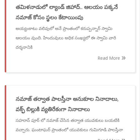
తమిళనాడులో ల్యాండ్ జిహాద్.. ఆలయం పక్కనే
నమాజ్ కోసం స్థలం కేటాయింపు
అయ్యంకాటు వలివులో అనే ప్రాంతంలో కరుప్పన్నార్ స్వామి
ఆలయం వుంది. హిందువులు అధిక సంఖ్యలో ఈ స్వామి వారి
దర్శనానికి
Read More
నమాజ్ తర్వాత పాలస్తీనా అనుకూల నినాదాలు,
వక్ఫ్ బిల్లుకి వ్యతిరేకంగా నినాదాలు
సహరాన్ పూర్ లో నమాజ్ చేసిన తర్వాత యువకులు బయటికి
వచ్చారు. ఘంటాఘర్ ప్రాంతంలో యువకులు గుమిగూడి పాలస్తీనా