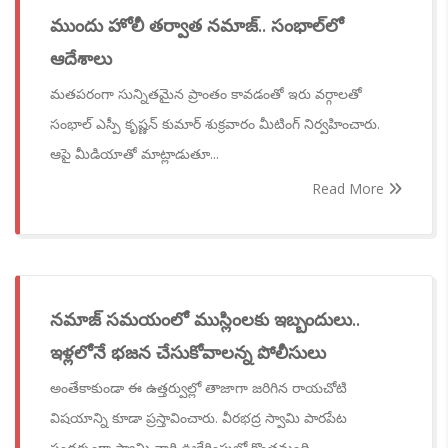
ముందు హోలీ తర్వాత నమాజ్.. సంభాల్‌‌‌‌‌‌‌లో
ఆదేశాలు
మతపరంగా సున్నితమైన ప్రాంతం కావడంతో ఇరు వర్గాలతో
సంభాల్ ఎస్పీ కృష్ణన్ కుమార్ శుక్రవారం మీటింగ్ నిర్వహించారు.
ఆపై మీడియాతో మాట్లాడుతూ...
Read More
నమాజ్ సమయంలో ముస్లింలకు ఇబ్బందులు..
ఇళ్లలోనే భజన చేసుకోవాలన్న పోలీసులు
అంతేకాకుండా ఈ ఉత్తర్వుల్లో తాజాగా జరిగిన రాయచోటి
విషయాన్ని కూడా ప్రస్తావించారు. వీరభద్ర స్వామి పారపేట
సందర్భంగా స్వామి వారి ఊరేగింపులో కొంతమంది