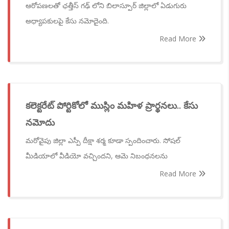
ఆరోపణలతో ఛత్తీస్ గఢ్ లోని బిలాస్పూర్ జిల్లాలో ఏడుగురు
అధ్యాపకులపై కేసు నమోదైంది.
Read More
కలెక్టరేట్ పోర్టికోలో ముస్లిం మహిళ ప్రార్థనలు.. కేసు
నమోదు
మరోవైపు జిల్లా ఎస్పీ దీక్షా శర్మ కూడా స్పందించారు. సోషల్
మీడియాలో వీడియో వచ్చిందని, ఆమె నిబంధనలను
Read More