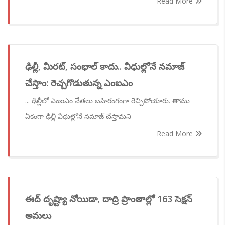
Read More
ఢిల్లీ, మీరట్, సంభాల్ కాదు.. వీధుల్లోనే నమాజ్
చేస్తాం: రెచ్చగొడుతున్న ఎంఐఎం
... ఢిల్లీలో ఎంఐఎం నేతలు బహిరంగంగా రెచ్చిపోయారు. తాము
ఏకంగా ఢిల్లీ వీధుల్లోనే నమాజ్ చేస్తామని
Read More
ఈద్ దృష్ట్యా నోయిడా, దాద్రి ప్రాంతాల్లో 163 సెక్షన్
అమలు