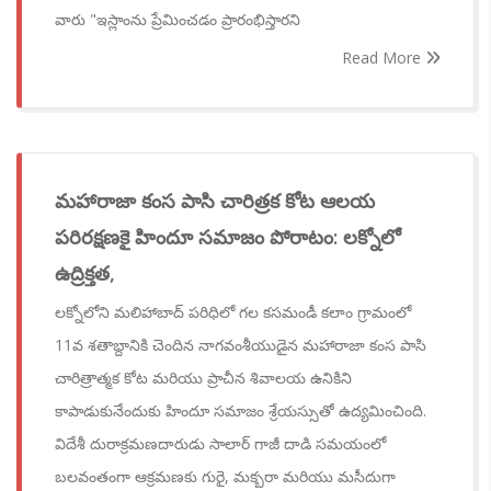
వారు "ఇస్లాంను ప్రేమించడం ప్రారంభిస్తారని
Read More
మహారాజా కంస పాసి చారిత్రక కోట ఆలయ
పరిరక్షణకై హిందూ సమాజం పోరాటం: లక్నోలో
ఉద్రిక్తత,
లక్నోలోని మలిహాబాద్ పరిధిలో గల కసమండీ కలాం గ్రామంలో
11వ శతాబ్దానికి చెందిన నాగవంశీయుడైన మహారాజా కంస పాసి
చారిత్రాత్మక కోట మరియు ప్రాచీన శివాలయ ఉనికిని
కాపాడుకునేందుకు హిందూ సమాజం శ్రేయస్సుతో ఉద్యమించింది.
విదేశీ దురాక్రమణదారుడు సాలార్ గాజీ దాడి సమయంలో
బలవంతంగా ఆక్రమణకు గురై, మక్బరా మరియు మసీదుగా