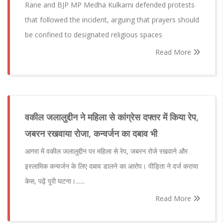
Rane and BJP MP Medha Kulkarni defended protests
that followed the incident, arguing that prayers should
be confined to designated religious spaces
Read More
वकील जलालुद्दीन ने महिला से कांग्रेस दफ्तर में किया रेप,
जबरन रखवाया रोजा, कन्वर्जन का दबाव भी
आगरा में वकील जलालुद्दीन पर महिला से रेप, जबरन रोजे रखवाने और
इस्लामिक कन्वर्जन के लिए दबाव डालने का आरोप। पीड़िता ने दर्ज कराया
केस, पढ़ें पूरी घटना।......
Read More