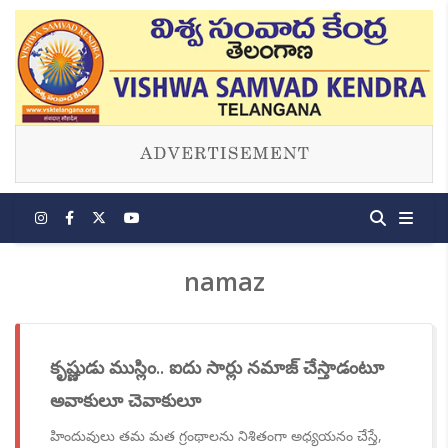
namaz
కృష్ణుడు ముస్లిం.. ఐదు సార్లు నమాజ్ చేస్తాడంటూ
అవాకులూ చెవాకులూ
హిందువులు తమ మత గ్రంథాలను నిశితంగా అధ్యయనం చేస్తే,