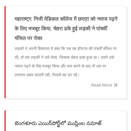
महाराष्ट्र: निजी मेडिकल कॉलेज में छात्रा को नमाज पढ़ने
के लिए मजबूर किया, चेहरा ढके हुई लड़की ने पांचवीं
मंजिल पर रोका
लड़की ने अपनी शिकायत में कहा कि जब वह हॉस्टल की पांचवीं मंजिल पर
थी, तो एक लड़की ने उसे रोका, जिसका चेहरा ढका हुआ था। उसने उसे
नमाज पढ़ने के लिए मजबूर किया और मना करने के बाद भी उस पर
लगातार दबाव डालती रही, जिससे वह डर गई।
Read More
బెంగళూరు ఎయిర్‌పోర్ట్‌లో ముస్లింల నమాజ్