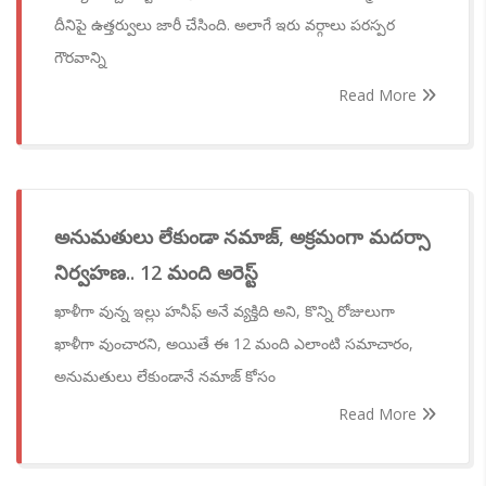
దీనిపై ఉత్తర్వులు జారీ చేసింది. అలాగే ఇరు వర్గాలు పరస్పర
గౌరవాన్ని
Read More
అనుమతులు లేకుండా నమాజ్, అక్రమంగా మదర్సా
నిర్వహణ.. 12 మంది అరెస్ట్
ఖాళీగా వున్న ఇల్లు హనీఫ్ అనే వ్యక్తిది అని, కొన్ని రోజులుగా
ఖాళీగా వుంచారని, అయితే ఈ 12 మంది ఎలాంటి సమాచారం,
అనుమతులు లేకుండానే నమాజ్ కోసం
Read More