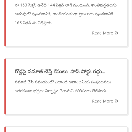
ఈ 163 సెక్షన్ అనేది 144 సెక్షన్ లాగే వుంటుంది. శాంతిభద్రతలను
అదుపులో వుంచడానికి, శాంతియుతంగా ప్రాంతాలు వుండడానికి
163 సెక్షన్ ను విధిస్తారు.
Read More
రోడ్లపై నమాజ్ చేస్తే కేసులు, పాస్ పోర్టు రద్దు...
నమాజ్ చేసే సమయంలో ఎలాంటి అవాంఛనీయ సంఘటనలు
జరగకుండా భద్రతా ఏర్పాట్లు చేశామని పోలీసులు తెలిపారు.
Read More