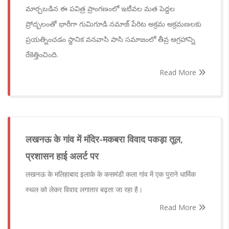
మార్చబడిన ఈ పవిత్ర ప్రాంగణంలో ఇటీవల మత పెద్దల
ప్రోద్బలంతో భారీగా గుమిగూడి నమాజ్ పేరిట అక్రమ ఆక్రమణలకు
ప్రయత్నించడం స్థానిక వనవాసి పాసి సమాజంలో తీవ్ర ఆగ్రహాన్ని
రేకెత్తించింది.
Read More
लखनऊ के गांव में मंदिर-मकबरा विवाद पकड़ा तूल,
प्रशासन हाई अलर्ट पर
लखनऊ के मलिहाबाद इलाके के कसमंडी कला गांव में एक पुराने धार्मिक
स्थल को लेकर विवाद लगातार बढ़ता जा रहा है।
Read More