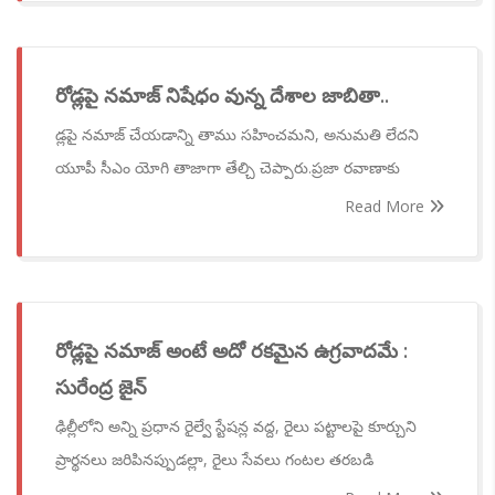
రోడ్లపై నమాజ్ నిషేధం వున్న దేశాల జాబితా..
డ్లపై నమాజ్ చేయడాన్ని తాము సహించమని, అనుమతి లేదని
యూపీ సీఎం యోగి తాజాగా తేల్చి చెప్పారు.ప్రజా రవాణాకు
Read More
రోడ్లపై నమాజ్ అంటే అదో రకమైన ఉగ్రవాదమే :
సురేంద్ర జైన్
ఢిల్లీలోని అన్ని ప్రధాన రైల్వే స్టేషన్ల వద్ద, రైలు పట్టాలపై కూర్చుని
ప్రార్థనలు జరిపినప్పుడల్లా, రైలు సేవలు గంటల తరబడి