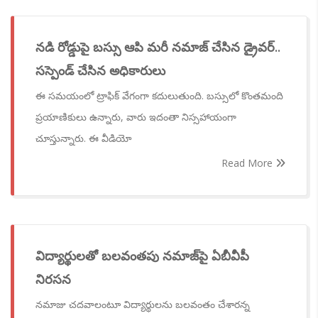
నడి రోడ్డుపై బస్సు ఆపి మరీ నమాజ్ చేసిన డ్రైవర్..
సస్పెండ్ చేసిన అధికారులు
ఈ సమయంలో ట్రాఫిక్ వేగంగా కదులుతుంది. బస్సులో కొంతమంది
ప్రయాణికులు ఉన్నారు, వారు ఇదంతా నిస్సహాయంగా
చూస్తున్నారు. ఈ వీడియో
Read More
విద్యార్థులతో బలవంతపు నమాజ్‌పై ఏబీవీపీ
నిరసన
నమాజు చదవాలంటూ విద్యార్థులను బలవంతం చేశారన్న