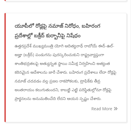
యూపీలో రోడ్లపై నమాజ్ నిరోధం, బహిరంగ
ప్రదేశాల్లో బక్రీద్ కుర్బానీపై నిషేధం
ఉత్తరప్రదేశ్ ముఖ్యమంత్రి యోగి ఆదిత్యనాథ్ రాబోయే ఈద్-ఉల్-
అజ్హా (బక్రీద్) పండుగను పురస్కరించుకుని రాష్ట్రవ్యాప్తంగా
శాంతిభద్రతలపై అత్యున్నత స్థాయి సమీక్ష నిర్వహించి అత్యంత
కఠినమైన ఆదేశాలను జారీ చేశారు. బహిరంగ ప్రదేశాలు లేదా రోడ్లపై
నమాజ్ చదవడం వల్ల ప్రజల రాకపోకలకు, ట్రాఫిక్‌కు తీవ్ర
అంతరాయం కలుగుతుందని, కాబట్టి ఎట్టి పరిస్థితుల్లోనూ రోడ్లపై
ప్రార్థనలను అనుమతించేది లేదని ఆయన స్పష్టం చేశారు.
Read More