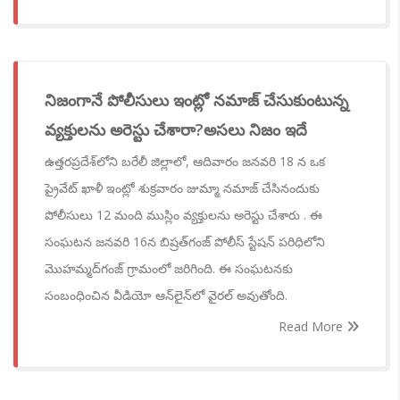
నిజంగానే పోలీసులు ఇంట్లో నమాజ్ చేసుకుంటున్న
వ్యక్తులను అరెస్టు చేశారా?అసలు నిజం ఇదే
ఉత్తరప్రదేశ్‌లోని బరేలీ జిల్లాలో, ఆదివారం జనవరి 18 న ఒక
ప్రైవేట్ ఖాళీ ఇంట్లో శుక్రవారం జుమ్మా నమాజ్ చేసినందుకు
పోలీసులు 12 మంది ముస్లిం వ్యక్తులను అరెస్టు చేశారు . ఈ
సంఘటన జనవరి 16న బిష్రత్‌గంజ్ పోలీస్ స్టేషన్ పరిధిలోని
మొహమ్మద్‌గంజ్ గ్రామంలో జరిగింది. ఈ సంఘటనకు
సంబంధించిన వీడియో ఆన్‌లైన్‌లో వైరల్ అవుతోంది.
Read More