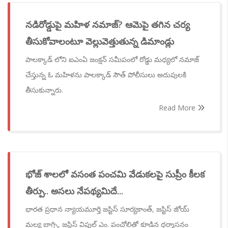
నడిరోడ్డుపై మహిళ నమాజ్? ఆమెపై తగిన చర్య
తీసుకోవాలంటూ వెల్లువెత్తుతున్న డిమాండ్లు
పాలక్కాడ్ లోని ఐఎంఏ జంక్షన్ సమీపంలో రోడ్డు మధ్యలో నమాజ్
చేస్తున్న ఓ మహిళను పాలక్కాడ్ సౌత్ పోలీసులు అదుపులకి
తీసుకున్నారు.
Read More
భోజ్ శాలలో వసంత పంచమి వేడుకలపై సుప్రీం కీలక
తీర్పు.. అసలు నేపథ్యమిదే...
భారత ప్రధాన న్యాయమూర్తి జస్టిస్ సూర్యకాంత్, జస్టిస్ జోయ్
మల్య బాగ్చి, జస్టిస్ విపుల్ ఎం. పంచోలితో కూడిన ధర్మాసనం