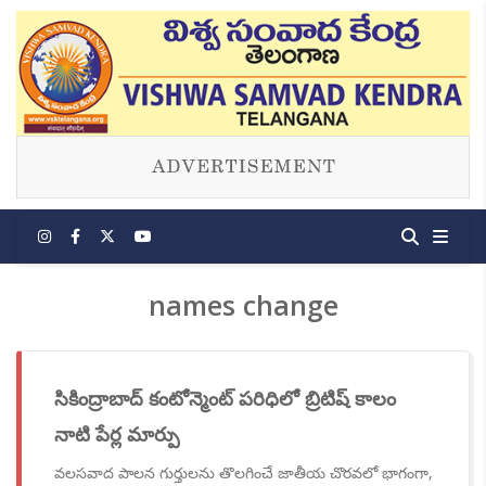
names change
సికింద్రాబాద్ కంటోన్మెంట్ పరిధిలో బ్రిటిష్ కాలం
నాటి పేర్ల మార్పు
వలసవాద పాలన గుర్తులను తొలగించే జాతీయ చొరవలో భాగంగా,