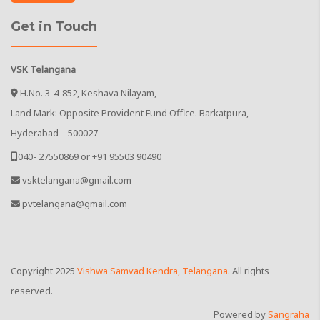
Get in Touch
VSK Telangana
H.No. 3-4-852, Keshava Nilayam,
Land Mark: Opposite Provident Fund Office. Barkatpura,
Hyderabad – 500027
040- 27550869 or +91 95503 90490
vsktelangana@gmail.com
pvtelangana@gmail.com
Copyright
2025
Vishwa Samvad Kendra, Telangana
. All rights
reserved.
Powered by
Sangraha