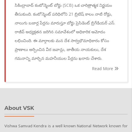
సికింద్రాబాద్ కంటోన్మెంట్ బోర్డు (SCB) ఒక చారిత్రాత్మక నిర్ణయం
తీసుకుంది. కంటోన్మెంట్ పరిధిలోని 21 బ్రిటిష్ కాలం నాటి రోడ్లు,
నాలుగు బజార్ల పేర్లను మారుస్తూ బోర్డు ప్రెసిడెంట్ బ్రిగేడియర్ ఎస్.
రాజీవ్ అధ్యక్షతన జరిగిన సమావేశంలో అధికారిక ఆమోదం
లభించింది. ఈ మార్గాలకు మన దేశ సార్వభౌమాధికారం కోసం
ప్రాణాలు అర్పించిన వీర జవాన్లు, జాతీయ నాయకులు, దేశ
గమనాన్ని మార్చిన మహనీయుల పేర్లను ఖరారు చేశారు.
Read More
About VSK
Vishwa Samvad Kendra is a well known National Network known for